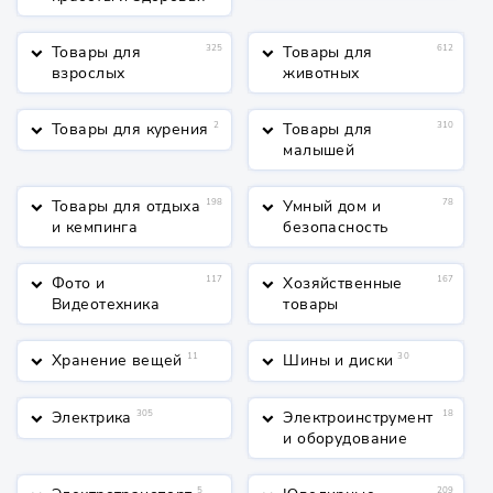
Товары для
325
Товары для
612
keyboard_arrow_down
keyboard_arrow_down
взрослых
животных
Товары для курения
2
Товары для
310
keyboard_arrow_down
keyboard_arrow_down
малышей
Товары для отдыха
198
Умный дом и
78
keyboard_arrow_down
keyboard_arrow_down
и кемпинга
безопасность
Фото и
117
Хозяйственные
167
keyboard_arrow_down
keyboard_arrow_down
Видеотехника
товары
Хранение вещей
11
Шины и диски
30
keyboard_arrow_down
keyboard_arrow_down
Электрика
305
Электроинструмент
18
keyboard_arrow_down
keyboard_arrow_down
и оборудование
5
209