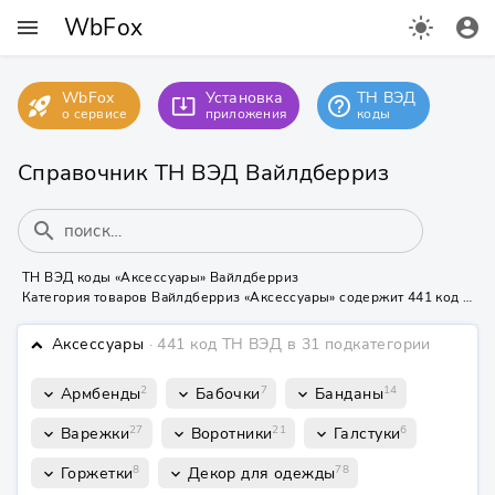
WbFox
menu
light_mode
account_circle
WbFox
Установка
ТН ВЭД
rocket_launch
help_outline
system_update_alt
о сервисе
приложения
коды
Справочник ТН ВЭД Вайлдберриз
search
ТН ВЭД коды «Аксессуары» Вайлдберриз
Категория товаров Вайлдберриз «Аксессуары» содержит 441 код ТН ВЭД в подкатегориях «Армбенды», «Бабочки» и др.
Аксессуары
· 441 код ТН ВЭД
в 31 подкатегории
keyboard_arrow_down
2
7
14
Армбенды
Бабочки
Банданы
keyboard_arrow_down
keyboard_arrow_down
keyboard_arrow_down
27
21
6
Варежки
Воротники
Галстуки
keyboard_arrow_down
keyboard_arrow_down
keyboard_arrow_down
8
78
Горжетки
Декор для одежды
keyboard_arrow_down
keyboard_arrow_down