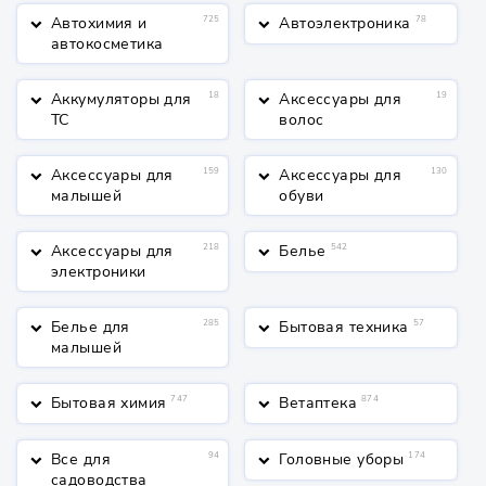
Автохимия и
725
Автоэлектроника
78
keyboard_arrow_down
keyboard_arrow_down
автокосметика
Аккумуляторы для
18
Аксессуары для
19
keyboard_arrow_down
keyboard_arrow_down
ТС
волос
Аксессуары для
159
Аксессуары для
130
keyboard_arrow_down
keyboard_arrow_down
малышей
обуви
Аксессуары для
218
Белье
542
keyboard_arrow_down
keyboard_arrow_down
электроники
Белье для
285
Бытовая техника
57
keyboard_arrow_down
keyboard_arrow_down
малышей
Бытовая химия
747
Ветаптека
874
keyboard_arrow_down
keyboard_arrow_down
Все для
94
Головные уборы
174
keyboard_arrow_down
keyboard_arrow_down
садоводства