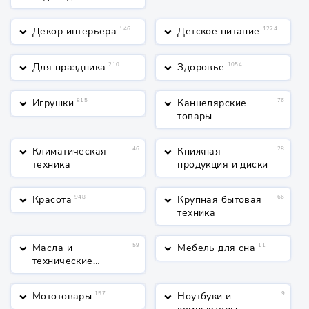
Декор интерьера
146
Детское питание
1224
keyboard_arrow_down
keyboard_arrow_down
Для праздника
210
Здоровье
1054
keyboard_arrow_down
keyboard_arrow_down
Игрушки
815
Канцелярские
76
keyboard_arrow_down
keyboard_arrow_down
товары
Климатическая
46
Книжная
28
keyboard_arrow_down
keyboard_arrow_down
техника
продукция и диски
Красота
948
Крупная бытовая
66
keyboard_arrow_down
keyboard_arrow_down
техника
Масла и
59
Мебель для сна
11
keyboard_arrow_down
keyboard_arrow_down
технические
жидкости
Мототовары
157
Ноутбуки и
9
keyboard_arrow_down
keyboard_arrow_down