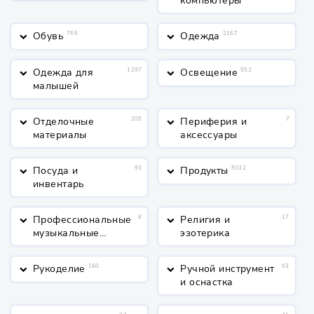
компьютеры
Обувь
766
Одежда
2167
keyboard_arrow_down
keyboard_arrow_down
Одежда для
1297
Освещение
552
keyboard_arrow_down
keyboard_arrow_down
малышей
Отделочные
205
Периферия и
7
keyboard_arrow_down
keyboard_arrow_down
материалы
аксессуары
Посуда и
93
Продукты
5032
keyboard_arrow_down
keyboard_arrow_down
инвентарь
Профессиональные
8
Религия и
17
keyboard_arrow_down
keyboard_arrow_down
музыкальные
эзотерика
инструменты
Рукоделие
160
Ручной инструмент
63
keyboard_arrow_down
keyboard_arrow_down
и оснастка