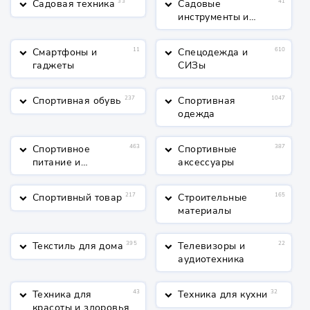
Садовая техника
33
Садовые
41
keyboard_arrow_down
keyboard_arrow_down
инструменты и
полив
Смартфоны и
11
Спецодежда и
610
keyboard_arrow_down
keyboard_arrow_down
гаджеты
СИЗы
Спортивная обувь
237
Спортивная
1047
keyboard_arrow_down
keyboard_arrow_down
одежда
Спортивное
463
Спортивные
387
keyboard_arrow_down
keyboard_arrow_down
питание и
аксессуары
косметика
Спортивный товар
217
Строительные
165
keyboard_arrow_down
keyboard_arrow_down
материалы
Текстиль для дома
395
Телевизоры и
22
keyboard_arrow_down
keyboard_arrow_down
аудиотехника
Техника для
43
Техника для кухни
32
keyboard_arrow_down
keyboard_arrow_down
красоты и здоровья