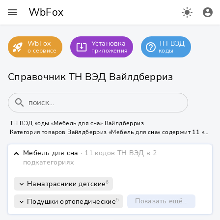
WbFox
menu
light_mode
account_circle
WbFox
Установка
ТН ВЭД
rocket_launch
help_outline
system_update_alt
о сервисе
приложения
коды
Справочник ТН ВЭД Вайлдберриз
search
ТН ВЭД коды «Мебель для сна» Вайлдберриз
Категория товаров Вайлдберриз «Мебель для сна» содержит 11 кодов ТН ВЭД в подкатегориях «Наматрасники детские», «Подушки ортопедические» и др.
Мебель для сна
· 11 кодов ТН ВЭД
в 2
keyboard_arrow_down
подкатегориях
6
Наматрасники детские
keyboard_arrow_down
5
Показать ещё...
Подушки ортопедические
keyboard_arrow_down