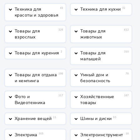
Техника для
43
Техника для кухни
32
keyboard_arrow_down
keyboard_arrow_down
красоты и здоровья
Товары для
325
Товары для
612
keyboard_arrow_down
keyboard_arrow_down
взрослых
животных
Товары для курения
2
Товары для
310
keyboard_arrow_down
keyboard_arrow_down
малышей
Товары для отдыха
198
Умный дом и
78
keyboard_arrow_down
keyboard_arrow_down
и кемпинга
безопасность
Фото и
117
Хозяйственные
167
keyboard_arrow_down
keyboard_arrow_down
Видеотехника
товары
Хранение вещей
11
Шины и диски
30
keyboard_arrow_down
keyboard_arrow_down
Электрика
305
Электроинструмент
18
keyboard_arrow_down
keyboard_arrow_down