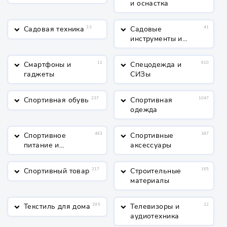
и оснастка
Садовая техника
33
Садовые
41
keyboard_arrow_down
keyboard_arrow_down
инструменты и
полив
Смартфоны и
11
Спецодежда и
610
keyboard_arrow_down
keyboard_arrow_down
гаджеты
СИЗы
Спортивная обувь
237
Спортивная
1047
keyboard_arrow_down
keyboard_arrow_down
одежда
Спортивное
463
Спортивные
387
keyboard_arrow_down
keyboard_arrow_down
питание и
аксессуары
косметика
Спортивный товар
217
Строительные
165
keyboard_arrow_down
keyboard_arrow_down
материалы
Текстиль для дома
395
Телевизоры и
22
keyboard_arrow_down
keyboard_arrow_down
аудиотехника