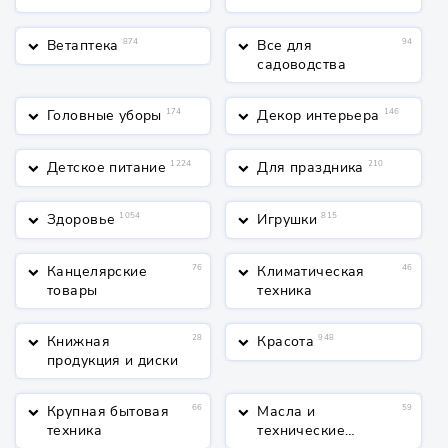
Ветаптека
874
Все для
94
keyboard_arrow_down
keyboard_arrow_down
садоводства
Головные уборы
174
Декор интерьера
146
keyboard_arrow_down
keyboard_arrow_down
Детское питание
1224
Для праздника
210
keyboard_arrow_down
keyboard_arrow_down
Здоровье
1054
Игрушки
815
keyboard_arrow_down
keyboard_arrow_down
Канцелярские
76
Климатическая
46
keyboard_arrow_down
keyboard_arrow_down
товары
техника
Книжная
28
Красота
948
keyboard_arrow_down
keyboard_arrow_down
продукция и диски
Крупная бытовая
66
Масла и
59
keyboard_arrow_down
keyboard_arrow_down
техника
технические