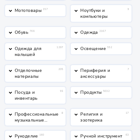
жидкости
Мототовары
157
Ноутбуки и
9
keyboard_arrow_down
keyboard_arrow_down
компьютеры
Обувь
766
Одежда
2167
keyboard_arrow_down
keyboard_arrow_down
Одежда для
1297
Освещение
552
keyboard_arrow_down
keyboard_arrow_down
малышей
Отделочные
205
Периферия и
7
keyboard_arrow_down
keyboard_arrow_down
материалы
аксессуары
Посуда и
93
Продукты
5032
keyboard_arrow_down
keyboard_arrow_down
инвентарь
Профессиональные
8
Религия и
17
keyboard_arrow_down
keyboard_arrow_down
музыкальные
эзотерика
инструменты
Рукоделие
160
Ручной инструмент
63
keyboard_arrow_down
keyboard_arrow_down