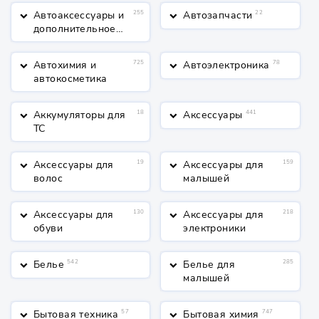
Автоаксессуары и
255
Автозапчасти
22
keyboard_arrow_down
keyboard_arrow_down
дополнительное
оборудование
Автохимия и
725
Автоэлектроника
78
keyboard_arrow_down
keyboard_arrow_down
автокосметика
Аккумуляторы для
18
Аксессуары
441
keyboard_arrow_down
keyboard_arrow_down
ТС
Аксессуары для
19
Аксессуары для
159
keyboard_arrow_down
keyboard_arrow_down
волос
малышей
Аксессуары для
130
Аксессуары для
218
keyboard_arrow_down
keyboard_arrow_down
обуви
электроники
Белье
542
Белье для
285
keyboard_arrow_down
keyboard_arrow_down
малышей
Бытовая техника
57
Бытовая химия
747
keyboard_arrow_down
keyboard_arrow_down