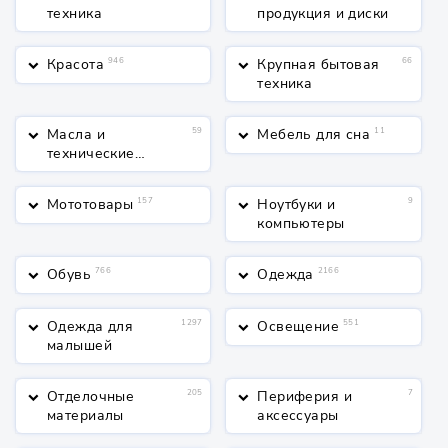
техника
продукция и диски
Красота
946
Крупная бытовая
66
keyboard_arrow_down
keyboard_arrow_down
техника
Масла и
59
Мебель для сна
11
keyboard_arrow_down
keyboard_arrow_down
технические
жидкости
Мототовары
157
Ноутбуки и
9
keyboard_arrow_down
keyboard_arrow_down
компьютеры
Обувь
766
Одежда
2166
keyboard_arrow_down
keyboard_arrow_down
Одежда для
1297
Освещение
551
keyboard_arrow_down
keyboard_arrow_down
малышей
Отделочные
205
Периферия и
7
keyboard_arrow_down
keyboard_arrow_down
материалы
аксессуары