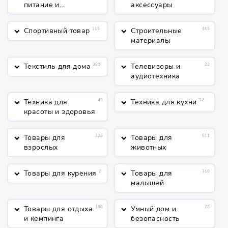
питание и
аксессуары
косметика
Спортивный товар
215
Строительные
165
keyboard_arrow_down
keyboard_arrow_down
материалы
Текстиль для дома
395
Телевизоры и
22
keyboard_arrow_down
keyboard_arrow_down
аудиотехника
Техника для
43
Техника для кухни
32
keyboard_arrow_down
keyboard_arrow_down
красоты и здоровья
Товары для
325
Товары для
611
keyboard_arrow_down
keyboard_arrow_down
взрослых
животных
Товары для курения
2
Товары для
310
keyboard_arrow_down
keyboard_arrow_down
малышей
Товары для отдыха
198
Умный дом и
78
keyboard_arrow_down
keyboard_arrow_down
и кемпинга
безопасность