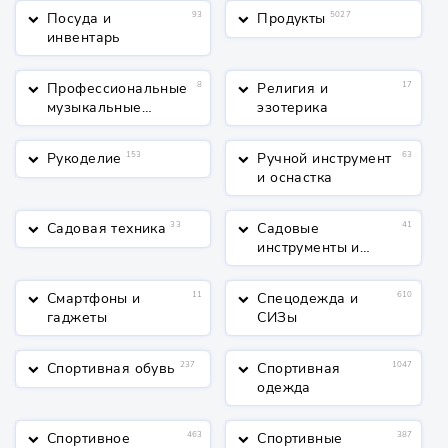
Посуда и
93
Продукты
5027
keyboard_arrow_down
keyboard_arrow_down
инвентарь
Профессиональные
8
Религия и
17
keyboard_arrow_down
keyboard_arrow_down
музыкальные
эзотерика
инструменты
Рукоделие
153
Ручной инструмент
63
keyboard_arrow_down
keyboard_arrow_down
и оснастка
Садовая техника
33
Садовые
41
keyboard_arrow_down
keyboard_arrow_down
инструменты и
полив
Смартфоны и
11
Спецодежда и
610
keyboard_arrow_down
keyboard_arrow_down
гаджеты
СИЗы
Спортивная обувь
237
Спортивная
1047
keyboard_arrow_down
keyboard_arrow_down
одежда
Спортивное
463
Спортивные
387
keyboard_arrow_down
keyboard_arrow_down