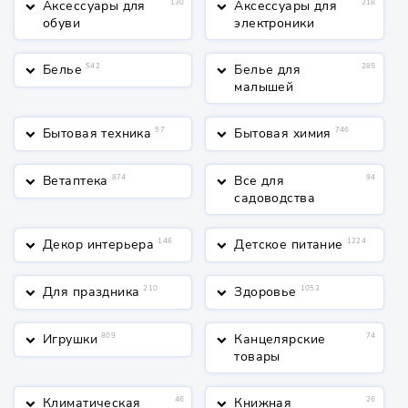
Аксессуары для
130
Аксессуары для
218
keyboard_arrow_down
keyboard_arrow_down
обуви
электроники
Белье
542
Белье для
285
keyboard_arrow_down
keyboard_arrow_down
малышей
Бытовая техника
57
Бытовая химия
746
keyboard_arrow_down
keyboard_arrow_down
Ветаптека
874
Все для
94
keyboard_arrow_down
keyboard_arrow_down
садоводства
Декор интерьера
146
Детское питание
1224
keyboard_arrow_down
keyboard_arrow_down
Для праздника
210
Здоровье
1053
keyboard_arrow_down
keyboard_arrow_down
Игрушки
809
Канцелярские
74
keyboard_arrow_down
keyboard_arrow_down
товары
Климатическая
46
Книжная
26
keyboard_arrow_down
keyboard_arrow_down