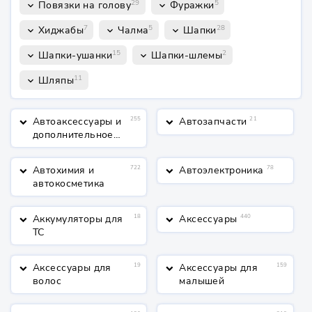
29
5
Повязки на голову
Фуражки
keyboard_arrow_down
keyboard_arrow_down
7
5
28
Хиджабы
Чалма
Шапки
keyboard_arrow_down
keyboard_arrow_down
keyboard_arrow_down
15
2
Шапки-ушанки
Шапки-шлемы
keyboard_arrow_down
keyboard_arrow_down
11
Шляпы
keyboard_arrow_down
Автоаксессуары и
255
Автозапчасти
21
keyboard_arrow_down
keyboard_arrow_down
дополнительное
оборудование
Автохимия и
722
Автоэлектроника
78
keyboard_arrow_down
keyboard_arrow_down
автокосметика
Аккумуляторы для
18
Аксессуары
440
keyboard_arrow_down
keyboard_arrow_down
ТС
Аксессуары для
19
Аксессуары для
159
keyboard_arrow_down
keyboard_arrow_down
волос
малышей