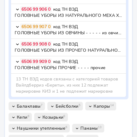
6506 99 906 0
код ТН ВЭД
keyboard_arrow_down
ГОЛОВНЫЕ УБОРЫ ИЗ НАТУРАЛЬНОГО МЕХА ХОРЯ - - - - - из хоря
6506 99 907 0
код ТН ВЭД
keyboard_arrow_down
ГОЛОВНЫЕ УБОРЫ ИЗ ОВЧИНЫ - - - - - из овчины
6506 99 908 0
код ТН ВЭД
keyboard_arrow_down
ГОЛОВНЫЕ УБОРЫ ИЗ ПРОЧЕГО НАТУРАЛЬНОГО МЕХА. - - - - - прочие
6506 99 909 0
код ТН ВЭД
keyboard_arrow_down
ГОЛОВНЫЕ УБОРЫ ПРОЧИЕ - - - - прочие
13 ТН ВЭД кодов связаны с категорией товаров
Вайлдберриз «Береты», из них 12 подлежат
маркировке КИЗ и 1 не подлежит маркировке
7
5
14
Балаклавы
Бейсболки
Капоры
keyboard_arrow_down
keyboard_arrow_down
keyboard_arrow_down
8
6
Кепи
Козырьки
keyboard_arrow_down
keyboard_arrow_down
6
13
Наушники утепленные
Панамы
keyboard_arrow_down
keyboard_arrow_down