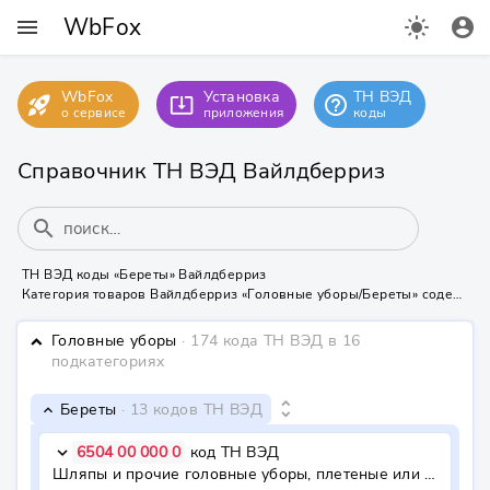
WbFox
menu
light_mode
account_circle
WbFox
Установка
ТН ВЭД
rocket_launch
help_outline
system_update_alt
о сервисе
приложения
коды
Справочник ТН ВЭД Вайлдберриз
search
ТН ВЭД коды «Береты» Вайлдберриз
Категория товаров Вайлдберриз «Головные уборы/Береты» содержит 13 кодов ТН ВЭД
Головные уборы
· 174 кода ТН ВЭД
в 16
keyboard_arrow_down
подкатегориях
unfold_more
Береты
· 13 кодов ТН ВЭД
keyboard_arrow_down
6504 00 000 0
код ТН ВЭД
keyboard_arrow_down
Шляпы и прочие головные уборы, плетеные или изготовленные путем соединения полос из любого материала, с подкладкой или без подкладки, с отделкой или без отделки