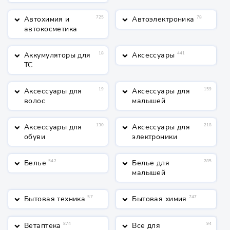
оборудование
Автохимия и
725
Автоэлектроника
78
keyboard_arrow_down
keyboard_arrow_down
автокосметика
Аккумуляторы для
18
Аксессуары
441
keyboard_arrow_down
keyboard_arrow_down
ТС
Аксессуары для
19
Аксессуары для
159
keyboard_arrow_down
keyboard_arrow_down
волос
малышей
Аксессуары для
130
Аксессуары для
218
keyboard_arrow_down
keyboard_arrow_down
обуви
электроники
Белье
542
Белье для
285
keyboard_arrow_down
keyboard_arrow_down
малышей
Бытовая техника
57
Бытовая химия
747
keyboard_arrow_down
keyboard_arrow_down
Ветаптека
874
Все для
94
keyboard_arrow_down
keyboard_arrow_down