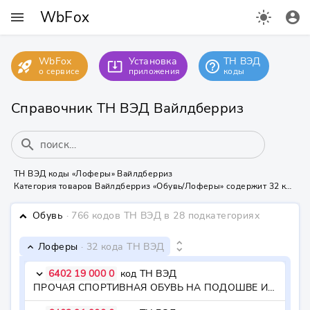
WbFox
menu
light_mode
account_circle
WbFox
Установка
ТН ВЭД
rocket_launch
help_outline
system_update_alt
о сервисе
приложения
коды
Справочник ТН ВЭД Вайлдберриз
search
ТН ВЭД коды «Лоферы» Вайлдберриз
Категория товаров Вайлдберриз «Обувь/Лоферы» содержит 32 кода ТН ВЭД
Обувь
· 766 кодов ТН ВЭД
в 28 подкатегориях
keyboard_arrow_down
unfold_more
Лоферы
· 32 кода ТН ВЭД
keyboard_arrow_down
6402 19 000 0
код ТН ВЭД
keyboard_arrow_down
ПРОЧАЯ СПОРТИВНАЯ ОБУВЬ НА ПОДОШВЕ И С ВЕРХОМ ИЗ РЕЗИНЫ ИЛИ ПЛАСТМАССЫ - - прочая