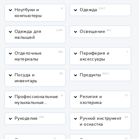
Ноутбуки и
9
Одежда
2167
keyboard_arrow_down
keyboard_arrow_down
компьютеры
Одежда для
1297
Освещение
552
keyboard_arrow_down
keyboard_arrow_down
малышей
Отделочные
205
Периферия и
7
keyboard_arrow_down
keyboard_arrow_down
материалы
аксессуары
Посуда и
93
Продукты
5032
keyboard_arrow_down
keyboard_arrow_down
инвентарь
Профессиональные
8
Религия и
17
keyboard_arrow_down
keyboard_arrow_down
музыкальные
эзотерика
инструменты
Рукоделие
160
Ручной инструмент
63
keyboard_arrow_down
keyboard_arrow_down
и оснастка
33
41