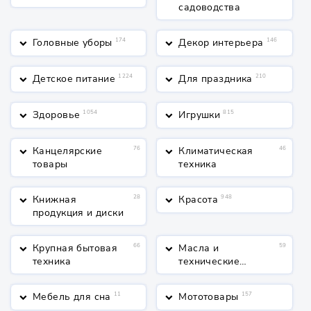
садоводства
Головные уборы
174
Декор интерьера
146
keyboard_arrow_down
keyboard_arrow_down
Детское питание
1224
Для праздника
210
keyboard_arrow_down
keyboard_arrow_down
Здоровье
1054
Игрушки
815
keyboard_arrow_down
keyboard_arrow_down
Канцелярские
76
Климатическая
46
keyboard_arrow_down
keyboard_arrow_down
товары
техника
Книжная
28
Красота
948
keyboard_arrow_down
keyboard_arrow_down
продукция и диски
Крупная бытовая
66
Масла и
59
keyboard_arrow_down
keyboard_arrow_down
техника
технические
жидкости
Мебель для сна
11
Мототовары
157
keyboard_arrow_down
keyboard_arrow_down