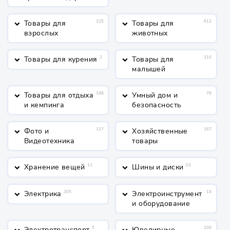
Товары для
325
Товары для
612
keyboard_arrow_down
keyboard_arrow_down
взрослых
животных
Товары для курения
2
Товары для
310
keyboard_arrow_down
keyboard_arrow_down
малышей
Товары для отдыха
198
Умный дом и
78
keyboard_arrow_down
keyboard_arrow_down
и кемпинга
безопасность
Фото и
117
Хозяйственные
167
keyboard_arrow_down
keyboard_arrow_down
Видеотехника
товары
Хранение вещей
11
Шины и диски
30
keyboard_arrow_down
keyboard_arrow_down
Электрика
305
Электроинструмент
18
keyboard_arrow_down
keyboard_arrow_down
и оборудование
Электротранспорт
5
Ювелирные
209