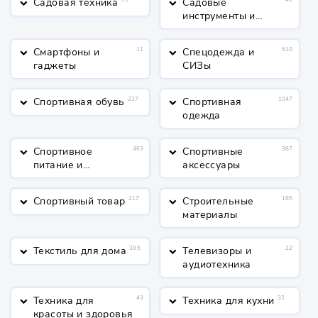
Садовая техника
Садовые
keyboard_arrow_down
keyboard_arrow_down
инструменты и
полив
Смартфоны и
11
Спецодежда и
610
keyboard_arrow_down
keyboard_arrow_down
гаджеты
СИЗы
Спортивная обувь
237
Спортивная
1047
keyboard_arrow_down
keyboard_arrow_down
одежда
Спортивное
463
Спортивные
387
keyboard_arrow_down
keyboard_arrow_down
питание и
аксессуары
косметика
Спортивный товар
217
Строительные
165
keyboard_arrow_down
keyboard_arrow_down
материалы
Текстиль для дома
395
Телевизоры и
22
keyboard_arrow_down
keyboard_arrow_down
аудиотехника
Техника для
43
Техника для кухни
32
keyboard_arrow_down
keyboard_arrow_down
красоты и здоровья