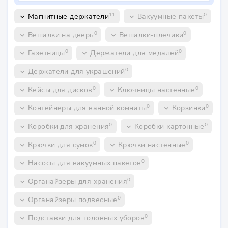
11
0
Магнитные держатели
Вакуумные пакеты
keyboard_arrow_down
keyboard_arrow_down
0
0
Вешалки на дверь
Вешалки-плечики
keyboard_arrow_down
keyboard_arrow_down
0
0
Газетницы
Держатели для медалей
keyboard_arrow_down
keyboard_arrow_down
0
Держатели для украшений
keyboard_arrow_down
0
0
Кейсы для дисков
Ключницы настенные
keyboard_arrow_down
keyboard_arrow_down
0
0
Контейнеры для ванной комнаты
Корзинки
keyboard_arrow_down
keyboard_arrow_down
0
0
Коробки для хранения
Коробки картонные
keyboard_arrow_down
keyboard_arrow_down
0
0
Крючки для сумок
Крючки настенные
keyboard_arrow_down
keyboard_arrow_down
0
Насосы для вакуумных пакетов
keyboard_arrow_down
0
Органайзеры для хранения
keyboard_arrow_down
0
Органайзеры подвесные
keyboard_arrow_down
0
Подставки для головных уборов
keyboard_arrow_down