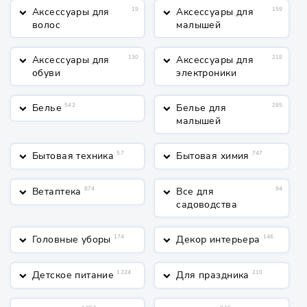
Аксессуары для
19
Аксессуары для
159
keyboard_arrow_down
keyboard_arrow_down
волос
малышей
Аксессуары для
130
Аксессуары для
218
keyboard_arrow_down
keyboard_arrow_down
обуви
электроники
Белье
542
Белье для
285
keyboard_arrow_down
keyboard_arrow_down
малышей
Бытовая техника
57
Бытовая химия
747
keyboard_arrow_down
keyboard_arrow_down
Ветаптека
874
Все для
94
keyboard_arrow_down
keyboard_arrow_down
садоводства
Головные уборы
174
Декор интерьера
146
keyboard_arrow_down
keyboard_arrow_down
Детское питание
1224
Для праздника
210
keyboard_arrow_down
keyboard_arrow_down