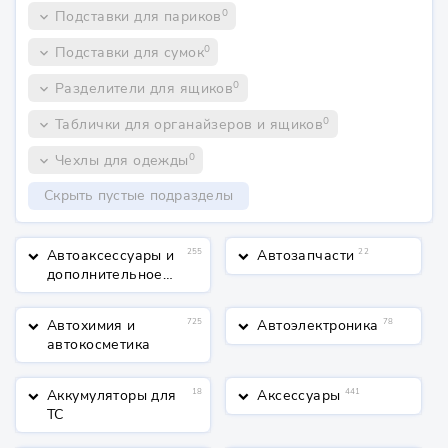
0
Подставки для париков
keyboard_arrow_down
0
Подставки для сумок
keyboard_arrow_down
0
Разделители для ящиков
keyboard_arrow_down
0
Таблички для органайзеров и ящиков
keyboard_arrow_down
0
Чехлы для одежды
keyboard_arrow_down
Скрыть пустые подразделы
Автоаксессуары и
255
Автозапчасти
22
keyboard_arrow_down
keyboard_arrow_down
дополнительное
оборудование
Автохимия и
725
Автоэлектроника
78
keyboard_arrow_down
keyboard_arrow_down
автокосметика
Аккумуляторы для
18
Аксессуары
441
keyboard_arrow_down
keyboard_arrow_down
ТС