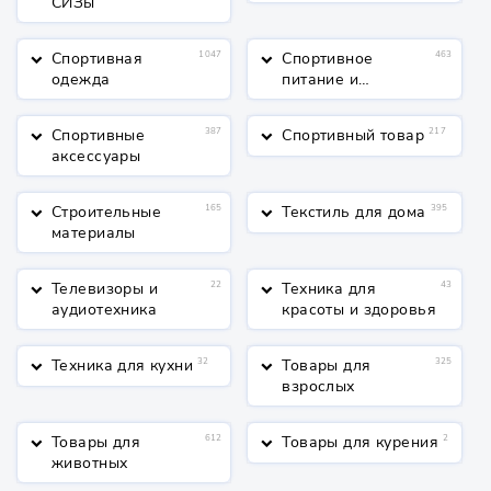
СИЗы
Спортивная
1047
Спортивное
463
keyboard_arrow_down
keyboard_arrow_down
одежда
питание и
косметика
Спортивные
387
Спортивный товар
217
keyboard_arrow_down
keyboard_arrow_down
аксессуары
Строительные
165
Текстиль для дома
395
keyboard_arrow_down
keyboard_arrow_down
материалы
Телевизоры и
22
Техника для
43
keyboard_arrow_down
keyboard_arrow_down
аудиотехника
красоты и здоровья
Техника для кухни
32
Товары для
325
keyboard_arrow_down
keyboard_arrow_down
взрослых
Товары для
612
Товары для курения
2
keyboard_arrow_down
keyboard_arrow_down
животных