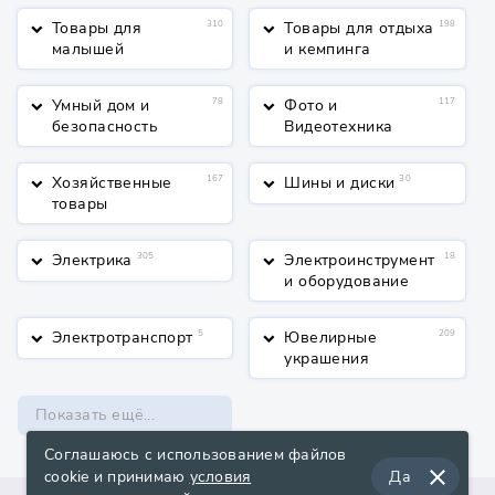
Товары для
310
Товары для отдыха
198
keyboard_arrow_down
keyboard_arrow_down
малышей
и кемпинга
Умный дом и
78
Фото и
117
keyboard_arrow_down
keyboard_arrow_down
безопасность
Видеотехника
Хозяйственные
167
Шины и диски
30
keyboard_arrow_down
keyboard_arrow_down
товары
Электрика
305
Электроинструмент
18
keyboard_arrow_down
keyboard_arrow_down
и оборудование
Электротранспорт
5
Ювелирные
209
keyboard_arrow_down
keyboard_arrow_down
украшения
Показать ещё...
Соглашаюсь с использованием файлов
close
cookie и принимаю
условия
Да