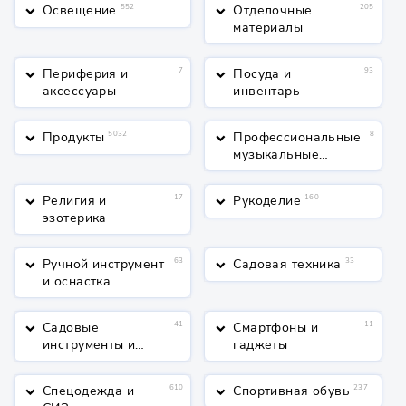
Освещение
552
Отделочные
205
keyboard_arrow_down
keyboard_arrow_down
материалы
Периферия и
7
Посуда и
93
keyboard_arrow_down
keyboard_arrow_down
аксессуары
инвентарь
Продукты
5032
Профессиональные
8
keyboard_arrow_down
keyboard_arrow_down
музыкальные
инструменты
Религия и
17
Рукоделие
160
keyboard_arrow_down
keyboard_arrow_down
эзотерика
Ручной инструмент
63
Садовая техника
33
keyboard_arrow_down
keyboard_arrow_down
и оснастка
Садовые
41
Смартфоны и
11
keyboard_arrow_down
keyboard_arrow_down
инструменты и
гаджеты
полив
Спецодежда и
610
Спортивная обувь
237
keyboard_arrow_down
keyboard_arrow_down