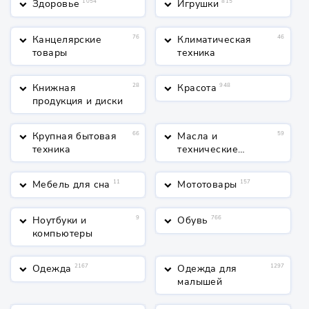
Здоровье
1054
Игрушки
815
keyboard_arrow_down
keyboard_arrow_down
Канцелярские
76
Климатическая
46
keyboard_arrow_down
keyboard_arrow_down
товары
техника
Книжная
28
Красота
948
keyboard_arrow_down
keyboard_arrow_down
продукция и диски
Крупная бытовая
66
Масла и
59
keyboard_arrow_down
keyboard_arrow_down
техника
технические
жидкости
Мебель для сна
11
Мототовары
157
keyboard_arrow_down
keyboard_arrow_down
Ноутбуки и
9
Обувь
766
keyboard_arrow_down
keyboard_arrow_down
компьютеры
Одежда
2167
Одежда для
1297
keyboard_arrow_down
keyboard_arrow_down
малышей