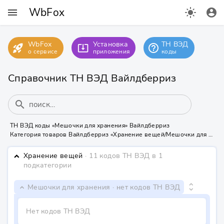
WbFox
menu
light_mode
account_circle
WbFox
Установка
ТН ВЭД
rocket_launch
help_outline
system_update_alt
о сервисе
приложения
коды
Справочник ТН ВЭД Вайлдберриз
search
ТН ВЭД коды «Мешочки для хранения» Вайлдберриз
Категория товаров Вайлдберриз «Хранение вещей/Мешочки для хранения» не содержит ТН ВЭД кодов
Хранение вещей
· 11 кодов ТН ВЭД
в 1
keyboard_arrow_down
подкатегории
unfold_more
Мешочки для хранения
· нет кодов ТН ВЭД
keyboard_arrow_down
Нет кодов ТН ВЭД