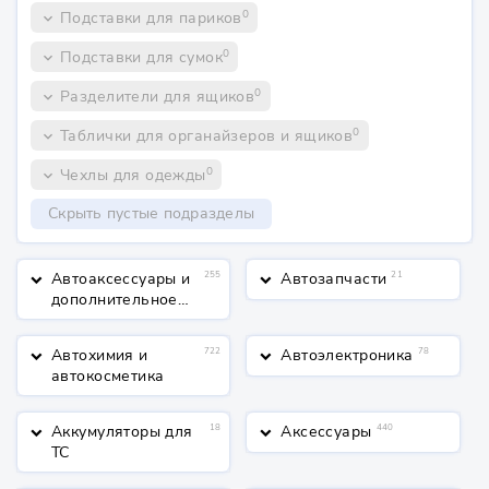
0
Подставки для париков
keyboard_arrow_down
0
Подставки для сумок
keyboard_arrow_down
0
Разделители для ящиков
keyboard_arrow_down
0
Таблички для органайзеров и ящиков
keyboard_arrow_down
0
Чехлы для одежды
keyboard_arrow_down
Скрыть пустые подразделы
Автоаксессуары и
255
Автозапчасти
21
keyboard_arrow_down
keyboard_arrow_down
дополнительное
оборудование
Автохимия и
722
Автоэлектроника
78
keyboard_arrow_down
keyboard_arrow_down
автокосметика
Аккумуляторы для
18
Аксессуары
440
keyboard_arrow_down
keyboard_arrow_down
ТС