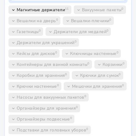
11
0
Магнитные держатели
Вакуумные пакеты
keyboard_arrow_down
keyboard_arrow_down
0
0
Вешалки на дверь
Вешалки-плечики
keyboard_arrow_down
keyboard_arrow_down
0
0
Газетницы
Держатели для медалей
keyboard_arrow_down
keyboard_arrow_down
0
Держатели для украшений
keyboard_arrow_down
0
0
Кейсы для дисков
Ключницы настенные
keyboard_arrow_down
keyboard_arrow_down
0
0
Контейнеры для ванной комнаты
Корзинки
keyboard_arrow_down
keyboard_arrow_down
0
0
Коробки для хранения
Крючки для сумок
keyboard_arrow_down
keyboard_arrow_down
0
0
Крючки настенные
Мешочки для хранения
keyboard_arrow_down
keyboard_arrow_down
0
Насосы для вакуумных пакетов
keyboard_arrow_down
0
Органайзеры для хранения
keyboard_arrow_down
0
Органайзеры подвесные
keyboard_arrow_down
0
Подставки для головных уборов
keyboard_arrow_down