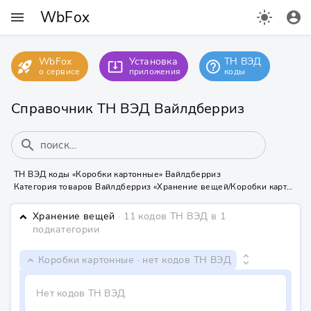
WbFox
menu
light_mode
account_circle
WbFox
Установка
ТН ВЭД
rocket_launch
help_outline
system_update_alt
о сервисе
приложения
коды
Справочник ТН ВЭД Вайлдберриз
search
ТН ВЭД коды «Коробки картонные» Вайлдберриз
Категория товаров Вайлдберриз «Хранение вещей/Коробки картонные» не содержит ТН ВЭД кодов
Хранение вещей
· 11 кодов ТН ВЭД
в 1
keyboard_arrow_down
подкатегории
unfold_more
Коробки картонные
· нет кодов ТН ВЭД
keyboard_arrow_down
Нет кодов ТН ВЭД