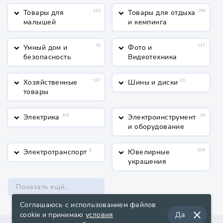
Товары для
310
Товары для отдыха
198
keyboard_arrow_down
keyboard_arrow_down
малышей
и кемпинга
Умный дом и
78
Фото и
117
keyboard_arrow_down
keyboard_arrow_down
безопасность
Видеотехника
Хозяйственные
167
Шины и диски
30
keyboard_arrow_down
keyboard_arrow_down
товары
Электрика
305
Электроинструмент
18
keyboard_arrow_down
keyboard_arrow_down
и оборудование
Электротранспорт
5
Ювелирные
209
keyboard_arrow_down
keyboard_arrow_down
украшения
Показать ещё...
Соглашаюсь с использованием файлов
close
cookie и принимаю
условия
Да