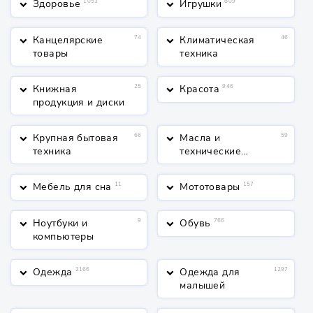
Здоровье
1053
Игрушки
809
keyboard_arrow_down
keyboard_arrow_down
Канцелярские
74
Климатическая
46
keyboard_arrow_down
keyboard_arrow_down
товары
техника
Книжная
25
Красота
946
keyboard_arrow_down
keyboard_arrow_down
продукция и диски
Крупная бытовая
66
Масла и
59
keyboard_arrow_down
keyboard_arrow_down
техника
технические
жидкости
Мебель для сна
11
Мототовары
157
keyboard_arrow_down
keyboard_arrow_down
Ноутбуки и
9
Обувь
766
keyboard_arrow_down
keyboard_arrow_down
компьютеры
Одежда
2166
Одежда для
1297
keyboard_arrow_down
keyboard_arrow_down
малышей