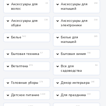
Аксессуары для
19
Аксессуары для
159
keyboard_arrow_down
keyboard_arrow_down
волос
малышей
Аксессуары для
130
Аксессуары для
218
keyboard_arrow_down
keyboard_arrow_down
обуви
электроники
Белье
542
Белье для
285
keyboard_arrow_down
keyboard_arrow_down
малышей
Бытовая техника
57
Бытовая химия
746
keyboard_arrow_down
keyboard_arrow_down
Ветаптека
874
Все для
94
keyboard_arrow_down
keyboard_arrow_down
садоводства
Головные уборы
174
Декор интерьера
146
keyboard_arrow_down
keyboard_arrow_down
Детское питание
1224
Для праздника
210
keyboard_arrow_down
keyboard_arrow_down