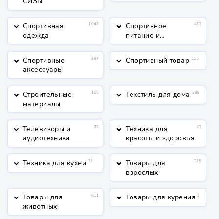
СИЗы
Спортивная
1047
Спортивное
463
keyboard_arrow_down
keyboard_arrow_down
одежда
питание и
косметика
Спортивные
387
Спортивный товар
215
keyboard_arrow_down
keyboard_arrow_down
аксессуары
Строительные
165
Текстиль для дома
395
keyboard_arrow_down
keyboard_arrow_down
материалы
Телевизоры и
22
Техника для
43
keyboard_arrow_down
keyboard_arrow_down
аудиотехника
красоты и здоровья
Техника для кухни
32
Товары для
325
keyboard_arrow_down
keyboard_arrow_down
взрослых
Товары для
611
Товары для курения
2
keyboard_arrow_down
keyboard_arrow_down
животных