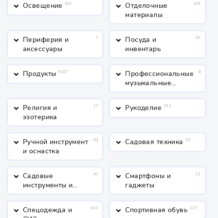
Освещение
551
Отделочные
205
keyboard_arrow_down
keyboard_arrow_down
материалы
Периферия и
7
Посуда и
93
keyboard_arrow_down
keyboard_arrow_down
аксессуары
инвентарь
Продукты
5027
Профессиональные
8
keyboard_arrow_down
keyboard_arrow_down
музыкальные
инструменты
Религия и
17
Рукоделие
152
keyboard_arrow_down
keyboard_arrow_down
эзотерика
Ручной инструмент
63
Садовая техника
33
keyboard_arrow_down
keyboard_arrow_down
и оснастка
Садовые
41
Смартфоны и
11
keyboard_arrow_down
keyboard_arrow_down
инструменты и
гаджеты
полив
Спецодежда и
610
Спортивная обувь
237
keyboard_arrow_down
keyboard_arrow_down