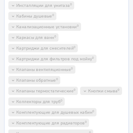
0
Инсталляции для унитаза
keyboard_arrow_down
0
Кабины душевые
keyboard_arrow_down
0
Канализационные установки
keyboard_arrow_down
0
Каркасы для ванн
keyboard_arrow_down
0
Картриджи для смесителей
keyboard_arrow_down
0
Картриджи для фильтров под мойку
keyboard_arrow_down
0
Клапаны вентиляционные
keyboard_arrow_down
0
Клапаны обратные
keyboard_arrow_down
0
0
Клапаны термостатические
Кнопки смыва
keyboard_arrow_down
keyboard_arrow_down
0
Коллекторы для труб
keyboard_arrow_down
0
Комплектующие для душевых кабин
keyboard_arrow_down
0
Комплектующие для радиаторов
keyboard_arrow_down
0