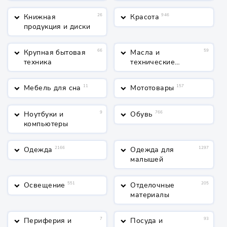
Книжная
26
Красота
946
keyboard_arrow_down
keyboard_arrow_down
продукция и диски
Крупная бытовая
66
Масла и
59
keyboard_arrow_down
keyboard_arrow_down
техника
технические
жидкости
Мебель для сна
11
Мототовары
157
keyboard_arrow_down
keyboard_arrow_down
Ноутбуки и
9
Обувь
766
keyboard_arrow_down
keyboard_arrow_down
компьютеры
Одежда
2166
Одежда для
1297
keyboard_arrow_down
keyboard_arrow_down
малышей
Освещение
551
Отделочные
205
keyboard_arrow_down
keyboard_arrow_down
материалы
Периферия и
7
Посуда и
93
keyboard_arrow_down
keyboard_arrow_down