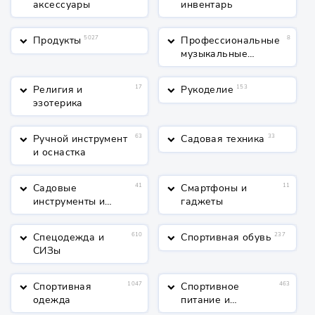
аксессуары
инвентарь
Продукты
5027
Профессиональные
8
keyboard_arrow_down
keyboard_arrow_down
музыкальные
инструменты
Религия и
17
Рукоделие
153
keyboard_arrow_down
keyboard_arrow_down
эзотерика
Ручной инструмент
63
Садовая техника
33
keyboard_arrow_down
keyboard_arrow_down
и оснастка
Садовые
41
Смартфоны и
11
keyboard_arrow_down
keyboard_arrow_down
инструменты и
гаджеты
полив
Спецодежда и
610
Спортивная обувь
237
keyboard_arrow_down
keyboard_arrow_down
СИЗы
Спортивная
1047
Спортивное
463
keyboard_arrow_down
keyboard_arrow_down
одежда
питание и
косметика