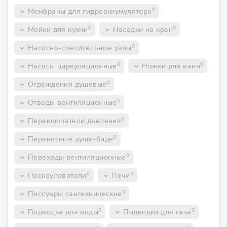
0
Мембраны для гидроаккумулятора
keyboard_arrow_down
0
0
Мойки для кухни
Насадки на кран
keyboard_arrow_down
keyboard_arrow_down
0
Насосно-смесительные узлы
keyboard_arrow_down
0
0
Насосы циркуляционные
Ножки для ванн
keyboard_arrow_down
keyboard_arrow_down
0
Ограждения душевые
keyboard_arrow_down
0
Отводы вентиляционные
keyboard_arrow_down
0
Переключатели давления
keyboard_arrow_down
0
Переносные души-биде
keyboard_arrow_down
0
Переходы вентиляционные
keyboard_arrow_down
0
0
Пескоуловители
Печи
keyboard_arrow_down
keyboard_arrow_down
0
Писсуары сантехнические
keyboard_arrow_down
0
0
Подводка для воды
Подводки для газа
keyboard_arrow_down
keyboard_arrow_down