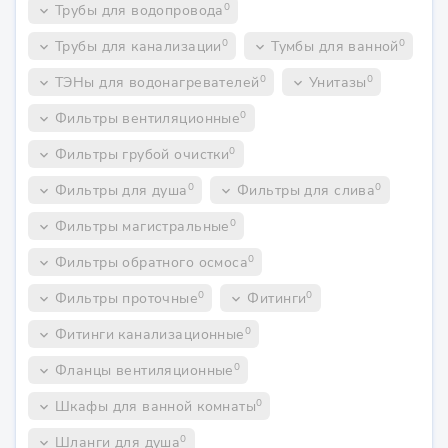
0
Трубы для водопровода
keyboard_arrow_down
0
0
Трубы для канализации
Тумбы для ванной
keyboard_arrow_down
keyboard_arrow_down
0
0
ТЭНы для водонагревателей
Унитазы
keyboard_arrow_down
keyboard_arrow_down
0
Фильтры вентиляционные
keyboard_arrow_down
0
Фильтры грубой очистки
keyboard_arrow_down
0
0
Фильтры для душа
Фильтры для слива
keyboard_arrow_down
keyboard_arrow_down
0
Фильтры магистральные
keyboard_arrow_down
0
Фильтры обратного осмоса
keyboard_arrow_down
0
0
Фильтры проточные
Фитинги
keyboard_arrow_down
keyboard_arrow_down
0
Фитинги канализационные
keyboard_arrow_down
0
Фланцы вентиляционные
keyboard_arrow_down
0
Шкафы для ванной комнаты
keyboard_arrow_down
0
Шланги для душа
keyboard_arrow_down