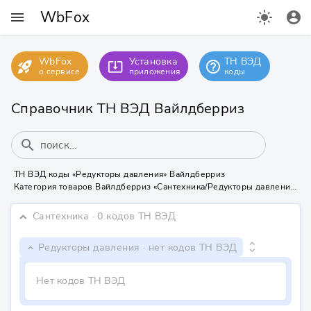
WbFox
menu
light_mode
account_circle
WbFox
Установка
ТН ВЭД
rocket_launch
help_outline
system_update_alt
о сервисе
приложения
коды
Справочник ТН ВЭД Вайлдберриз
search
ТН ВЭД коды «Редукторы давления» Вайлдберриз
Категория товаров Вайлдберриз «Сантехника/Редукторы давления» не содержит ТН ВЭД кодов
Сантехника
· 0 кодов ТН ВЭД
keyboard_arrow_down
unfold_more
Редукторы давления
· нет кодов ТН ВЭД
keyboard_arrow_down
Нет кодов ТН ВЭД