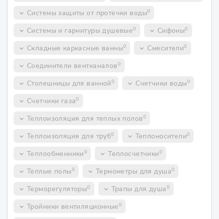
0
Системы защиты от протечки воды
keyboard_arrow_down
0
0
Системы и гарнитуры душевые
Сифоны
keyboard_arrow_down
keyboard_arrow_down
0
0
Складные каркасные ванны
Смесители
keyboard_arrow_down
keyboard_arrow_down
0
Соединители вентканалов
keyboard_arrow_down
0
0
Столешницы для ванной
Счетчики воды
keyboard_arrow_down
keyboard_arrow_down
0
Счетчики газа
keyboard_arrow_down
0
Теплоизоляция для теплых полов
keyboard_arrow_down
0
0
Теплоизоляция для труб
Теплоносители
keyboard_arrow_down
keyboard_arrow_down
0
0
Теплообменники
Теплосчетчики
keyboard_arrow_down
keyboard_arrow_down
0
0
Теплые полы
Термометры для душа
keyboard_arrow_down
keyboard_arrow_down
0
0
Терморегуляторы
Трапы для душа
keyboard_arrow_down
keyboard_arrow_down
0
Тройники вентиляционные
keyboard_arrow_down