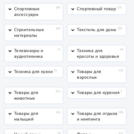
Спортивные
387
Спортивный товар
215
keyboard_arrow_down
keyboard_arrow_down
аксессуары
Строительные
165
Текстиль для дома
395
keyboard_arrow_down
keyboard_arrow_down
материалы
Телевизоры и
22
Техника для
43
keyboard_arrow_down
keyboard_arrow_down
аудиотехника
красоты и здоровья
Техника для кухни
32
Товары для
325
keyboard_arrow_down
keyboard_arrow_down
взрослых
Товары для
611
Товары для курения
2
keyboard_arrow_down
keyboard_arrow_down
животных
Товары для
310
Товары для отдыха
198
keyboard_arrow_down
keyboard_arrow_down
малышей
и кемпинга
78
117