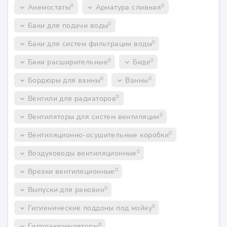
0
0
Анемостаты
Арматура сливная
keyboard_arrow_down
keyboard_arrow_down
0
Баки для подачи воды
keyboard_arrow_down
0
Баки для систем фильтрации воды
keyboard_arrow_down
0
0
Баки расширительные
Биде
keyboard_arrow_down
keyboard_arrow_down
0
0
Бордюры для ванны
Ванны
keyboard_arrow_down
keyboard_arrow_down
0
Вентили для радиаторов
keyboard_arrow_down
0
Вентиляторы для систем вентиляции
keyboard_arrow_down
0
Вентиляционно-осушительные коробки
keyboard_arrow_down
0
Воздуховоды вентиляционные
keyboard_arrow_down
0
Врезки вентиляционные
keyboard_arrow_down
0
Выпуски для раковин
keyboard_arrow_down
0
Гигиенические поддоны под мойку
keyboard_arrow_down
0
Гидроаккумуляторы
keyboard_arrow_down