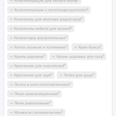
Комплектующие для теплых полов
keyboard_arrow_down
0
Комплектующие к полотенцесушителям
keyboard_arrow_down
0
Комплекты для монтажа радиаторов
keyboard_arrow_down
0
Комплекты мебели для ванной
keyboard_arrow_down
0
Конвекторы внутрипольные
keyboard_arrow_down
0
0
Котлы газовые и топливные
Кран-буксы
keyboard_arrow_down
keyboard_arrow_down
0
0
Краны шаровые
Краны шаровые для газа
keyboard_arrow_down
keyboard_arrow_down
0
Крепления для смесителей
keyboard_arrow_down
0
0
Крепления для труб
Лейки для душа
keyboard_arrow_down
keyboard_arrow_down
0
Ленты и нити уплотнительные
keyboard_arrow_down
0
Люки канализационные
keyboard_arrow_down
0
Люки ревизионные
keyboard_arrow_down
0
Манжеты сантехнические
keyboard_arrow_down