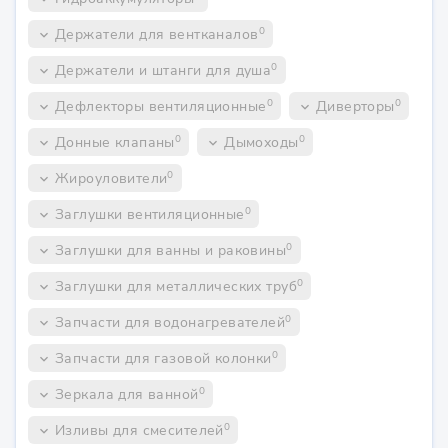
0
Держатели для вентканалов
keyboard_arrow_down
0
Держатели и штанги для душа
keyboard_arrow_down
0
0
Дефлекторы вентиляционные
Диверторы
keyboard_arrow_down
keyboard_arrow_down
0
0
Донные клапаны
Дымоходы
keyboard_arrow_down
keyboard_arrow_down
0
Жироуловители
keyboard_arrow_down
0
Заглушки вентиляционные
keyboard_arrow_down
0
Заглушки для ванны и раковины
keyboard_arrow_down
0
Заглушки для металлических труб
keyboard_arrow_down
0
Запчасти для водонагревателей
keyboard_arrow_down
0
Запчасти для газовой колонки
keyboard_arrow_down
0
Зеркала для ванной
keyboard_arrow_down
0
Изливы для смесителей
keyboard_arrow_down