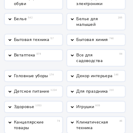
обуви
электроники
Белье
542
Белье для
285
keyboard_arrow_down
keyboard_arrow_down
малышей
Бытовая техника
57
Бытовая химия
746
keyboard_arrow_down
keyboard_arrow_down
Ветаптека
874
Все для
94
keyboard_arrow_down
keyboard_arrow_down
садоводства
Головные уборы
174
Декор интерьера
146
keyboard_arrow_down
keyboard_arrow_down
Детское питание
1224
Для праздника
210
keyboard_arrow_down
keyboard_arrow_down
Здоровье
1053
Игрушки
809
keyboard_arrow_down
keyboard_arrow_down
Канцелярские
74
Климатическая
46
keyboard_arrow_down
keyboard_arrow_down
товары
техника