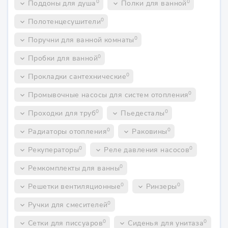
0
0
Поддоны для душа
Полки для ванной
keyboard_arrow_down
keyboard_arrow_down
0
Полотенцесушители
keyboard_arrow_down
0
Поручни для ванной комнаты
keyboard_arrow_down
0
Пробки для ванной
keyboard_arrow_down
0
Прокладки сантехнические
keyboard_arrow_down
0
Промывочные насосы для систем отопления
keyboard_arrow_down
0
0
Проходки для труб
Пьедесталы
keyboard_arrow_down
keyboard_arrow_down
0
0
Радиаторы отопления
Раковины
keyboard_arrow_down
keyboard_arrow_down
0
0
Рекуператоры
Реле давления насосов
keyboard_arrow_down
keyboard_arrow_down
0
Ремкомплекты для ванны
keyboard_arrow_down
0
0
Решетки вентиляционные
Ринзеры
keyboard_arrow_down
keyboard_arrow_down
0
Ручки для смесителей
keyboard_arrow_down
0
0
Сетки для писсуаров
Сиденья для унитаза
keyboard_arrow_down
keyboard_arrow_down