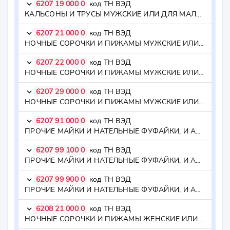
6207 19 000 0
код ТН ВЭД
keyboard_arrow_down
КАЛЬСОНЫ И ТРУСЫ МУЖСКИЕ ИЛИ ДЛЯ МАЛЬЧИКОВ ИЗ ПРОЧИХ ТЕКСТИЛЬНЫХ МАТЕРИАЛОВ - - из прочих текстильных материалов
6207 21 000 0
код ТН ВЭД
keyboard_arrow_down
НОЧНЫЕ СОРОЧКИ И ПИЖАМЫ МУЖСКИЕ ИЛИ ДЛЯ МАЛЬЧИКОВ ИЗ ХЛОПЧАТОБУМАЖНОЙ ПРЯЖИ - - из хлопчатобумажной пряжи
6207 22 000 0
код ТН ВЭД
keyboard_arrow_down
НОЧНЫЕ СОРОЧКИ И ПИЖАМЫ МУЖСКИЕ ИЛИ ДЛЯ МАЛЬЧИКОВ ИЗ ХИМИЧЕСКИХ НИТЕЙ - - из химических нитей
6207 29 000 0
код ТН ВЭД
keyboard_arrow_down
НОЧНЫЕ СОРОЧКИ И ПИЖАМЫ МУЖСКИЕ ИЛИ ДЛЯ МАЛЬЧИКОВ ИЗ ПРОЧИХ ТЕКСТИЛЬНЫХ МАТЕРИАЛОВ - - из прочих текстильных материалов
6207 91 000 0
код ТН ВЭД
keyboard_arrow_down
ПРОЧИЕ МАЙКИ И НАТЕЛЬНЫЕ ФУФАЙКИ, И АНАЛОГИЧНЫЕ ИЗДЕЛИЯ, МУЖСКИЕ ИЛИ ДЛЯ МАЛЬЧИКОВ ИЗ ХЛОПЧАТОБУМАЖНОЙ ПРЯЖИ - - из хлопчатобумажной пряжи
6207 99 100 0
код ТН ВЭД
keyboard_arrow_down
ПРОЧИЕ МАЙКИ И НАТЕЛЬНЫЕ ФУФАЙКИ, И АНАЛОГИЧНЫЕ ИЗДЕЛИЯ, МУЖСКИЕ ИЛИ ДЛЯ МАЛЬЧИКОВ ИЗ ХИМИЧЕСКИХ НИТЕЙ - - - из химических нитей
6207 99 900 0
код ТН ВЭД
keyboard_arrow_down
ПРОЧИЕ МАЙКИ И НАТЕЛЬНЫЕ ФУФАЙКИ, И АНАЛОГИЧНЫЕ ИЗДЕЛИЯ, МУЖСКИЕ ИЛИ ДЛЯ МАЛЬЧИКОВ ИЗ ПРОЧИХ ТЕКСТИЛЬНЫХ МАТЕРИАЛОВ - - - из прочих текстильных материалов
6208 21 000 0
код ТН ВЭД
keyboard_arrow_down
НОЧНЫЕ СОРОЧКИ И ПИЖАМЫ ЖЕНСКИЕ ИЛИ ДЛЯ ДЕВОЧЕК ИЗ ХЛОПЧАТОБУМАЖНОЙ ПРЯЖИ - - из хлопчатобумажной пряжи