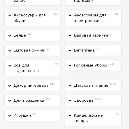
волос
малышей
Аксессуары для
130
Аксессуары для
218
keyboard_arrow_down
keyboard_arrow_down
обуви
электроники
Белье
542
Бытовая техника
57
keyboard_arrow_down
keyboard_arrow_down
Бытовая химия
746
Ветаптека
874
keyboard_arrow_down
keyboard_arrow_down
Все для
94
Головные уборы
174
keyboard_arrow_down
keyboard_arrow_down
садоводства
Декор интерьера
146
Детское питание
1224
keyboard_arrow_down
keyboard_arrow_down
Для праздника
210
Здоровье
1053
keyboard_arrow_down
keyboard_arrow_down
Игрушки
809
Канцелярские
74
keyboard_arrow_down
keyboard_arrow_down
товары