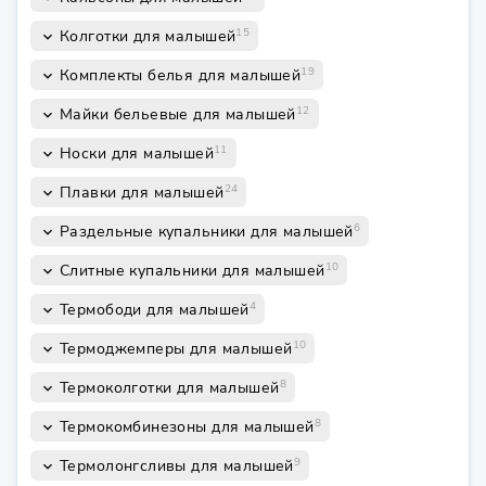
15
Колготки для малышей
keyboard_arrow_down
19
Комплекты белья для малышей
keyboard_arrow_down
12
Майки бельевые для малышей
keyboard_arrow_down
11
Носки для малышей
keyboard_arrow_down
24
Плавки для малышей
keyboard_arrow_down
6
Раздельные купальники для малышей
keyboard_arrow_down
10
Слитные купальники для малышей
keyboard_arrow_down
4
Термободи для малышей
keyboard_arrow_down
10
Термоджемперы для малышей
keyboard_arrow_down
8
Термоколготки для малышей
keyboard_arrow_down
8
Термокомбинезоны для малышей
keyboard_arrow_down
9
Термолонгсливы для малышей
keyboard_arrow_down