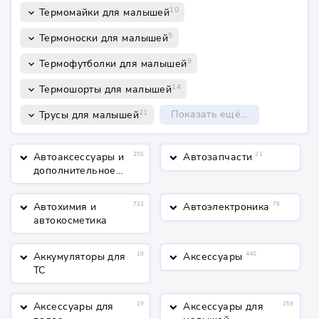
10
Термомайки для малышей
keyboard_arrow_down
5
Термоноски для малышей
keyboard_arrow_down
9
Термофутболки для малышей
keyboard_arrow_down
14
Термошорты для малышей
keyboard_arrow_down
21
Показать ещё...
Трусы для малышей
keyboard_arrow_down
Автоаксессуары и
255
Автозапчасти
21
keyboard_arrow_down
keyboard_arrow_down
дополнительное
оборудование
Автохимия и
722
Автоэлектроника
78
keyboard_arrow_down
keyboard_arrow_down
автокосметика
Аккумуляторы для
18
Аксессуары
440
keyboard_arrow_down
keyboard_arrow_down
ТС
Аксессуары для
19
Аксессуары для
159
keyboard_arrow_down
keyboard_arrow_down