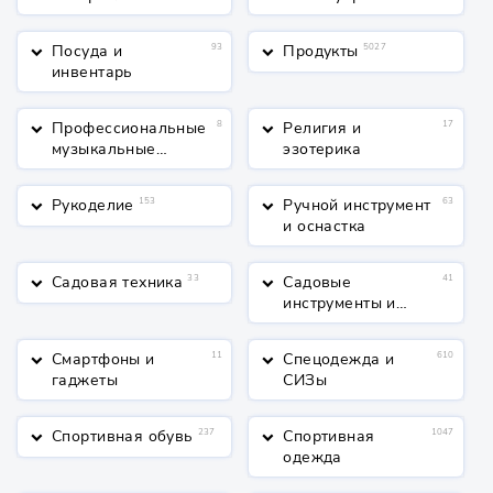
Посуда и
93
Продукты
5027
keyboard_arrow_down
keyboard_arrow_down
инвентарь
Профессиональные
8
Религия и
17
keyboard_arrow_down
keyboard_arrow_down
музыкальные
эзотерика
инструменты
Рукоделие
153
Ручной инструмент
63
keyboard_arrow_down
keyboard_arrow_down
и оснастка
Садовая техника
33
Садовые
41
keyboard_arrow_down
keyboard_arrow_down
инструменты и
полив
Смартфоны и
11
Спецодежда и
610
keyboard_arrow_down
keyboard_arrow_down
гаджеты
СИЗы
Спортивная обувь
237
Спортивная
1047
keyboard_arrow_down
keyboard_arrow_down
одежда