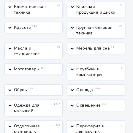
Климатическая
46
Книжная
26
keyboard_arrow_down
keyboard_arrow_down
техника
продукция и диски
Красота
946
Крупная бытовая
66
keyboard_arrow_down
keyboard_arrow_down
техника
Масла и
59
Мебель для сна
11
keyboard_arrow_down
keyboard_arrow_down
технические
жидкости
Мототовары
157
Ноутбуки и
9
keyboard_arrow_down
keyboard_arrow_down
компьютеры
Обувь
766
Одежда
2166
keyboard_arrow_down
keyboard_arrow_down
Одежда для
1297
Освещение
551
keyboard_arrow_down
keyboard_arrow_down
малышей
Отделочные
205
Периферия и
7
keyboard_arrow_down
keyboard_arrow_down
материалы
аксессуары