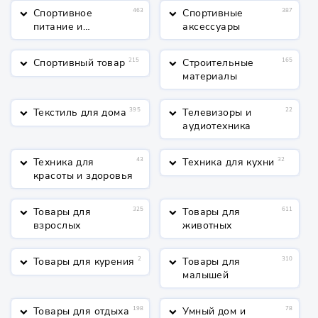
Спортивное
463
Спортивные
387
keyboard_arrow_down
keyboard_arrow_down
питание и
аксессуары
косметика
Спортивный товар
215
Строительные
165
keyboard_arrow_down
keyboard_arrow_down
материалы
Текстиль для дома
395
Телевизоры и
22
keyboard_arrow_down
keyboard_arrow_down
аудиотехника
Техника для
43
Техника для кухни
32
keyboard_arrow_down
keyboard_arrow_down
красоты и здоровья
Товары для
325
Товары для
611
keyboard_arrow_down
keyboard_arrow_down
взрослых
животных
Товары для курения
2
Товары для
310
keyboard_arrow_down
keyboard_arrow_down
малышей
Товары для отдыха
198
Умный дом и
78
keyboard_arrow_down
keyboard_arrow_down