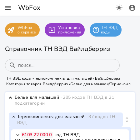
WbFox
menu
light_mode
account_circle
WbFox
Установка
ТН ВЭД
rocket_launch
help_outline
system_update_alt
о сервисе
приложения
коды
Справочник ТН ВЭД Вайлдберриз
search
ТН ВЭД коды «Термокомплекты для малышей» Вайлдберриз
Категория товаров Вайлдберриз «Белье для малышей/Термокомплекты для малышей» содержит 37 кодов ТН ВЭД
Белье для малышей
· 285 кодов ТН ВЭД
в 21
keyboard_arrow_down
подкатегории
Термокомплекты для малышей
· 37 кодов ТН
keyboard_arrow_down
unfold_more
ВЭД
6103 22 000 0
код ТН ВЭД
keyboard_arrow_down