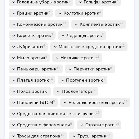
2
7
Головные уборы эротик
Гольфы эротик
keyboard_arrow_down
keyboard_arrow_down
2
4
Грации эротик
Колготки эротик
keyboard_arrow_down
keyboard_arrow_down
14
22
Комбинезоны эротик
Комплекты эротик
keyboard_arrow_down
keyboard_arrow_down
3
9
Корсеты эротик
Леденцы эротик
keyboard_arrow_down
keyboard_arrow_down
4
12
Лубриканты
Массажные средства эротик
keyboard_arrow_down
keyboard_arrow_down
6
13
Мыло эротик
Неглиже эротик
keyboard_arrow_down
keyboard_arrow_down
22
8
Пеньюары эротик
Перчатки эротик
keyboard_arrow_down
keyboard_arrow_down
24
8
Платья эротик
Портупеи эротик
keyboard_arrow_down
keyboard_arrow_down
3
2
Пояса эротик
Пролонгаторы
keyboard_arrow_down
keyboard_arrow_down
5
28
Простыни БДСМ
Ролевые костюмы эротик
keyboard_arrow_down
keyboard_arrow_down
15
Средства для очистки секс-игрушек
keyboard_arrow_down
5
4
Средства с феромонами
Стрэпы эротик
keyboard_arrow_down
keyboard_arrow_down
13
12
Трусы для страпона
Трусы эротик
keyboard_arrow_down
keyboard_arrow_down