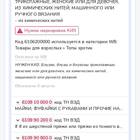
ТРИКОТАЖНЫЕ, ЖЕНСКИЕ ИЛИ ДЛЯ ДЕВОЧЕК, 
ИЗ ХИМИЧЕСКИХ НИТЕЙ, МАШИННОГО ИЛИ 
РУЧНОГО ВЯЗАНИЯ

- из химических нитей
report_problem
Нужна маркировка КИЗ
Код
6106200000
используется в категории WB:
Товары для взрослых »
Топы эротик
Описание на WB
НУЖЕН КИЗ. Блузки, блузы и блузоны трикотажные, 
женские или для девочек, из химических нитей, 
машинного или ручного вязания
Обновлено 6 августа
6109 10 000 0
код ТН ВЭД
keyboard_arrow_down
МАЙКИ, ФУФАЙКИ С РУКАВАМИ И ПРОЧИЕ НАТЕЛЬНЫЕ ФУФАЙКИ ТРИКОТАЖНЫЕ, ИЗ ХЛОПЧАТОБУМАЖНОЙ ПРЯЖИ, МАШИННОГО ИЛИ РУЧНОГО ВЯЗАНИЯ - из хлопчатобумажной пряжи
6109 90 200 0
код ТН ВЭД
keyboard_arrow_down
# # из шерстяной пряжи или пряжи из тонкого волоса животных или из химических нитей - - из шерстяной пряжи или пряжи из тонкого волоса животных или из химических нитей
6109 90 900 0
код ТН ВЭД
keyboard_arrow_down