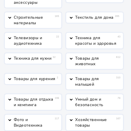
аксессуары
Строительные
165
Текстиль для дома
395
keyboard_arrow_down
keyboard_arrow_down
материалы
Телевизоры и
22
Техника для
43
keyboard_arrow_down
keyboard_arrow_down
аудиотехника
красоты и здоровья
Техника для кухни
32
Товары для
612
keyboard_arrow_down
keyboard_arrow_down
животных
Товары для курения
2
Товары для
310
keyboard_arrow_down
keyboard_arrow_down
малышей
Товары для отдыха
198
Умный дом и
78
keyboard_arrow_down
keyboard_arrow_down
и кемпинга
безопасность
Фото и
117
Хозяйственные
167
keyboard_arrow_down
keyboard_arrow_down
Видеотехника
товары