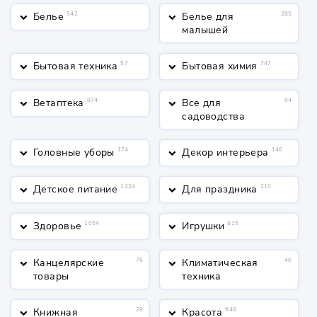
Белье
542
Белье для
285
keyboard_arrow_down
keyboard_arrow_down
малышей
Бытовая техника
57
Бытовая химия
747
keyboard_arrow_down
keyboard_arrow_down
Ветаптека
874
Все для
94
keyboard_arrow_down
keyboard_arrow_down
садоводства
Головные уборы
174
Декор интерьера
146
keyboard_arrow_down
keyboard_arrow_down
Детское питание
1224
Для праздника
210
keyboard_arrow_down
keyboard_arrow_down
Здоровье
1054
Игрушки
815
keyboard_arrow_down
keyboard_arrow_down
Канцелярские
76
Климатическая
46
keyboard_arrow_down
keyboard_arrow_down
товары
техника
Книжная
28
Красота
948
keyboard_arrow_down
keyboard_arrow_down