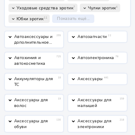
7
4
Уходовые средства эротик
Чулки эротик
keyboard_arrow_down
keyboard_arrow_down
11
Показать ещё...
Юбки эротик
keyboard_arrow_down
Автоаксессуары и
255
Автозапчасти
22
keyboard_arrow_down
keyboard_arrow_down
дополнительное
оборудование
Автохимия и
725
Автоэлектроника
78
keyboard_arrow_down
keyboard_arrow_down
автокосметика
Аккумуляторы для
18
Аксессуары
441
keyboard_arrow_down
keyboard_arrow_down
ТС
Аксессуары для
19
Аксессуары для
159
keyboard_arrow_down
keyboard_arrow_down
волос
малышей
Аксессуары для
130
Аксессуары для
218
keyboard_arrow_down
keyboard_arrow_down
обуви
электроники