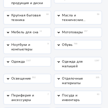
продукция и диски
Крупная бытовая
66
Масла и
59
keyboard_arrow_down
keyboard_arrow_down
техника
технические
жидкости
Мебель для сна
11
Мототовары
157
keyboard_arrow_down
keyboard_arrow_down
Ноутбуки и
9
Обувь
766
keyboard_arrow_down
keyboard_arrow_down
компьютеры
Одежда
2167
Одежда для
1297
keyboard_arrow_down
keyboard_arrow_down
малышей
Освещение
552
Отделочные
205
keyboard_arrow_down
keyboard_arrow_down
материалы
Периферия и
7
Посуда и
93
keyboard_arrow_down
keyboard_arrow_down
аксессуары
инвентарь