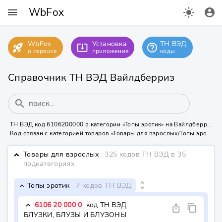
WbFox
menu
light_mode
account_circle
WbFox
Установка
ТН ВЭД
rocket_launch
help_outline
system_update_alt
о сервисе
приложения
коды
Справочник ТН ВЭД Вайлдберриз
search
ТН ВЭД код 6106200000 в категории «Топы эротик» на Вайлдберриз
Код связан с категорией товаров «Товары для взрослых/Топы эротик» - нужна маркировка КИЗ или УИН
Товары для взрослых
· 325 кодов ТН ВЭД
в 35
keyboard_arrow_down
подкатегориях
unfold_more
Топы эротик
· 7 кодов ТН ВЭД
keyboard_arrow_down
6106 20 000 0
код ТН ВЭД
keyboard_arrow_down
ios_share
content_copy
БЛУЗКИ, БЛУЗЫ И БЛУЗОНЫ 