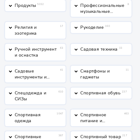
Продукты
5032
Профессиональные
8
keyboard_arrow_down
keyboard_arrow_down
музыкальные
инструменты
Религия и
17
Рукоделие
160
keyboard_arrow_down
keyboard_arrow_down
эзотерика
Ручной инструмент
63
Садовая техника
33
keyboard_arrow_down
keyboard_arrow_down
и оснастка
Садовые
41
Смартфоны и
11
keyboard_arrow_down
keyboard_arrow_down
инструменты и
гаджеты
полив
Спецодежда и
610
Спортивная обувь
237
keyboard_arrow_down
keyboard_arrow_down
СИЗы
Спортивная
1047
Спортивное
463
keyboard_arrow_down
keyboard_arrow_down
одежда
питание и
косметика
Спортивные
387
Спортивный товар
217
keyboard_arrow_down
keyboard_arrow_down