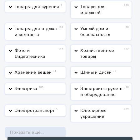
Товары для курения
2
Товары для
310
keyboard_arrow_down
keyboard_arrow_down
малышей
Товары для отдыха
198
Умный дом и
78
keyboard_arrow_down
keyboard_arrow_down
и кемпинга
безопасность
Фото и
117
Хозяйственные
167
keyboard_arrow_down
keyboard_arrow_down
Видеотехника
товары
Хранение вещей
11
Шины и диски
30
keyboard_arrow_down
keyboard_arrow_down
Электрика
305
Электроинструмент
18
keyboard_arrow_down
keyboard_arrow_down
и оборудование
Электротранспорт
5
Ювелирные
209
keyboard_arrow_down
keyboard_arrow_down
украшения
Показать ещё...