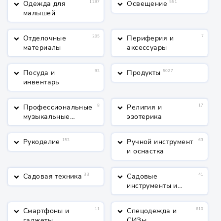
Одежда для
1297
Освещение
551
keyboard_arrow_down
keyboard_arrow_down
малышей
Отделочные
205
Периферия и
7
keyboard_arrow_down
keyboard_arrow_down
материалы
аксессуары
Посуда и
93
Продукты
5027
keyboard_arrow_down
keyboard_arrow_down
инвентарь
Профессиональные
8
Религия и
17
keyboard_arrow_down
keyboard_arrow_down
музыкальные
эзотерика
инструменты
Рукоделие
153
Ручной инструмент
63
keyboard_arrow_down
keyboard_arrow_down
и оснастка
Садовая техника
33
Садовые
41
keyboard_arrow_down
keyboard_arrow_down
инструменты и
полив
Смартфоны и
11
Спецодежда и
610
keyboard_arrow_down
keyboard_arrow_down
гаджеты
СИЗы