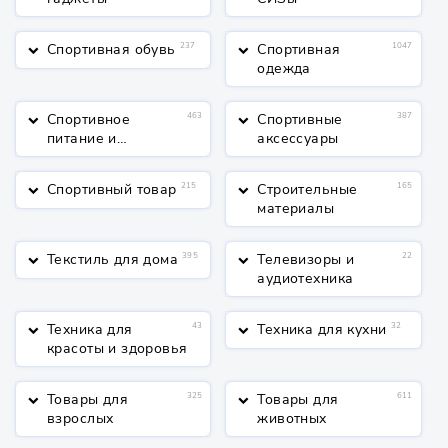
Спортивная обувь
237
Спортивная
1047
keyboard_arrow_down
keyboard_arrow_down
одежда
Спортивное
463
Спортивные
387
keyboard_arrow_down
keyboard_arrow_down
питание и
аксессуары
косметика
Спортивный товар
215
Строительные
165
keyboard_arrow_down
keyboard_arrow_down
материалы
Текстиль для дома
395
Телевизоры и
22
keyboard_arrow_down
keyboard_arrow_down
аудиотехника
Техника для
43
Техника для кухни
32
keyboard_arrow_down
keyboard_arrow_down
красоты и здоровья
Товары для
325
Товары для
611
keyboard_arrow_down
keyboard_arrow_down
взрослых
животных