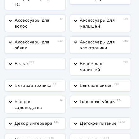
ТС
Аксессуары для
19
Аксессуары для
159
keyboard_arrow_down
keyboard_arrow_down
волос
малышей
Аксессуары для
130
Аксессуары для
218
keyboard_arrow_down
keyboard_arrow_down
обуви
электроники
Белье
542
Белье для
285
keyboard_arrow_down
keyboard_arrow_down
малышей
Бытовая техника
57
Бытовая химия
746
keyboard_arrow_down
keyboard_arrow_down
Все для
94
Головные уборы
174
keyboard_arrow_down
keyboard_arrow_down
садоводства
Декор интерьера
146
Детское питание
1224
keyboard_arrow_down
keyboard_arrow_down
210
1053