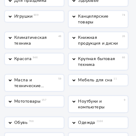
Для праздника
Здоровье
keyboard_arrow_down
keyboard_arrow_down
Игрушки
809
Канцелярские
74
keyboard_arrow_down
keyboard_arrow_down
товары
Климатическая
46
Книжная
26
keyboard_arrow_down
keyboard_arrow_down
техника
продукция и диски
Красота
946
Крупная бытовая
66
keyboard_arrow_down
keyboard_arrow_down
техника
Масла и
59
Мебель для сна
11
keyboard_arrow_down
keyboard_arrow_down
технические
жидкости
Мототовары
157
Ноутбуки и
9
keyboard_arrow_down
keyboard_arrow_down
компьютеры
Обувь
766
Одежда
2166
keyboard_arrow_down
keyboard_arrow_down