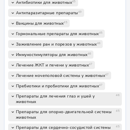
45
Антибиотики для животных
keyboard_arrow_down
49
Антипаразитарные препараты
keyboard_arrow_down
45
Вакцины для животных
keyboard_arrow_down
45
Гормональные препараты для животных
keyboard_arrow_down
46
Заживление ран и порезов у животных
keyboard_arrow_down
46
Иммуностимуляторы для животных
keyboard_arrow_down
47
Лечение ЖКТ и печени у животных
keyboard_arrow_down
47
Лечение мочеполовой системы у животных
keyboard_arrow_down
47
Пребиотики и пробиотики для животных
keyboard_arrow_down
46
Препараты для лечения глаз и ушей у
keyboard_arrow_down
животных
45
Препараты для опорно-двигательной системы
keyboard_arrow_down
животных
45
Препараты для сердечно-сосудистой системы
keyboard_arrow_down