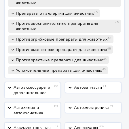
животных
45
Препараты от аллергии для животных
keyboard_arrow_down
45
Противовоспалительные препараты для
keyboard_arrow_down
животных
46
Противогрибковые препараты для животных
keyboard_arrow_down
45
Противомаститные препараты для животных
keyboard_arrow_down
45
Противорвотные препараты для животных
keyboard_arrow_down
49
Успокоительные препараты для животных
keyboard_arrow_down
Автоаксессуары и
255
Автозапчасти
21
keyboard_arrow_down
keyboard_arrow_down
дополнительное
оборудование
Автохимия и
722
Автоэлектроника
78
keyboard_arrow_down
keyboard_arrow_down
автокосметика
Аккумуляторы для
18
Аксессуары
440
keyboard_arrow_down
keyboard_arrow_down