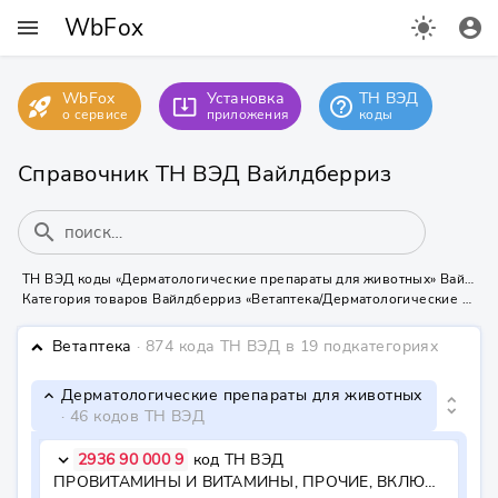
WbFox
menu
light_mode
account_circle
WbFox
Установка
ТН ВЭД
rocket_launch
help_outline
system_update_alt
о сервисе
приложения
коды
Справочник ТН ВЭД Вайлдберриз
search
ТН ВЭД коды «Дерматологические препараты для животных» Вайлдберриз
Категория товаров Вайлдберриз «Ветаптека/Дерматологические препараты для животных» содержит 46 кодов ТН ВЭД
Ветаптека
· 874 кода ТН ВЭД
в 19 подкатегориях
keyboard_arrow_down
Дерматологические препараты для животных
keyboard_arrow_down
unfold_more
· 46 кодов ТН ВЭД
2936 90 000 9
код ТН ВЭД
keyboard_arrow_down
ПРОВИТАМИНЫ И ВИТАМИНЫ, ПРОЧИЕ, ВКЛЮЧАЯ ПРИРОДНЫЕ КОНЦЕНТРАТЫ - - - прочие