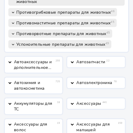
животных
46
Противогрибковые препараты для животных
keyboard_arrow_down
45
Противомаститные препараты для животных
keyboard_arrow_down
45
Противорвотные препараты для животных
keyboard_arrow_down
49
Успокоительные препараты для животных
keyboard_arrow_down
Автоаксессуары и
255
Автозапчасти
22
keyboard_arrow_down
keyboard_arrow_down
дополнительное
оборудование
Автохимия и
725
Автоэлектроника
78
keyboard_arrow_down
keyboard_arrow_down
автокосметика
Аккумуляторы для
18
Аксессуары
441
keyboard_arrow_down
keyboard_arrow_down
ТС
Аксессуары для
19
Аксессуары для
159
keyboard_arrow_down
keyboard_arrow_down
волос
малышей