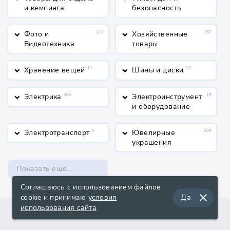
и кемпинга
безопасность
Фото и
117
Хозяйственные
167
keyboard_arrow_down
keyboard_arrow_down
Видеотехника
товары
Хранение вещей
11
Шины и диски
30
keyboard_arrow_down
keyboard_arrow_down
Электрика
305
Электроинструмент
18
keyboard_arrow_down
keyboard_arrow_down
и оборудование
Электротранспорт
5
Ювелирные
209
keyboard_arrow_down
keyboard_arrow_down
украшения
Показать ещё...
Соглашаюсь с использованием файлов
close
cookie и принимаю
условия
Да
использования сайта
О сервисе
Поддержка
Документы