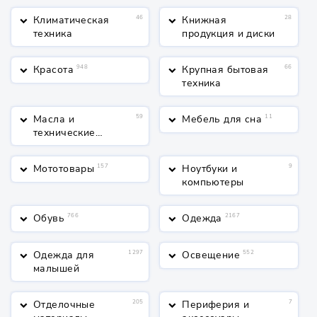
Климатическая
46
Книжная
28
keyboard_arrow_down
keyboard_arrow_down
техника
продукция и диски
Красота
948
Крупная бытовая
66
keyboard_arrow_down
keyboard_arrow_down
техника
Масла и
59
Мебель для сна
11
keyboard_arrow_down
keyboard_arrow_down
технические
жидкости
Мототовары
157
Ноутбуки и
9
keyboard_arrow_down
keyboard_arrow_down
компьютеры
Обувь
766
Одежда
2167
keyboard_arrow_down
keyboard_arrow_down
Одежда для
1297
Освещение
552
keyboard_arrow_down
keyboard_arrow_down
малышей
Отделочные
205
Периферия и
7
keyboard_arrow_down
keyboard_arrow_down