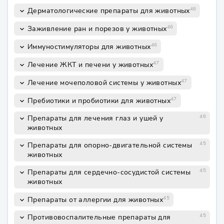
46
Дерматологические препараты для животных
keyboard_arrow_down
46
Заживление ран и порезов у животных
keyboard_arrow_down
46
Иммуностимуляторы для животных
keyboard_arrow_down
47
Лечение ЖКТ и печени у животных
keyboard_arrow_down
47
Лечение мочеполовой системы у животных
keyboard_arrow_down
47
Пребиотики и пробиотики для животных
keyboard_arrow_down
46
Препараты для лечения глаз и ушей у
keyboard_arrow_down
животных
45
Препараты для опорно-двигательной системы
keyboard_arrow_down
животных
45
Препараты для сердечно-сосудистой системы
keyboard_arrow_down
животных
45
Препараты от аллергии для животных
keyboard_arrow_down
45
Противовоспалительные препараты для
keyboard_arrow_down