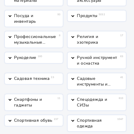
материалы
аксессуары
Посуда и
93
Продукты
5032
keyboard_arrow_down
keyboard_arrow_down
инвентарь
Профессиональные
8
Религия и
17
keyboard_arrow_down
keyboard_arrow_down
музыкальные
эзотерика
инструменты
Рукоделие
160
Ручной инструмент
63
keyboard_arrow_down
keyboard_arrow_down
и оснастка
Садовая техника
33
Садовые
41
keyboard_arrow_down
keyboard_arrow_down
инструменты и
полив
Смартфоны и
11
Спецодежда и
610
keyboard_arrow_down
keyboard_arrow_down
гаджеты
СИЗы
Спортивная обувь
237
Спортивная
1047
keyboard_arrow_down
keyboard_arrow_down
одежда