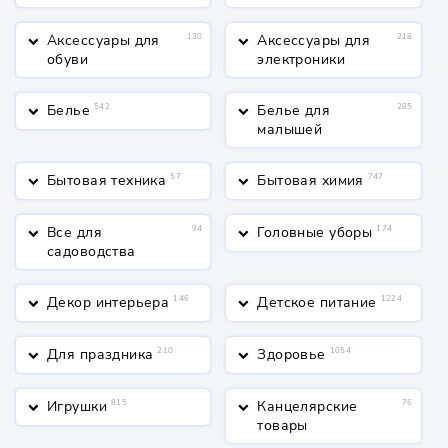
Аксессуары для
130
Аксессуары для
218
keyboard_arrow_down
keyboard_arrow_down
обуви
электроники
Белье
542
Белье для
285
keyboard_arrow_down
keyboard_arrow_down
малышей
Бытовая техника
57
Бытовая химия
747
keyboard_arrow_down
keyboard_arrow_down
Все для
94
Головные уборы
174
keyboard_arrow_down
keyboard_arrow_down
садоводства
Декор интерьера
146
Детское питание
1224
keyboard_arrow_down
keyboard_arrow_down
Для праздника
210
Здоровье
1054
keyboard_arrow_down
keyboard_arrow_down
Игрушки
815
Канцелярские
76
keyboard_arrow_down
keyboard_arrow_down
товары