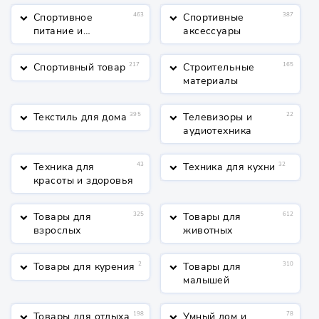
Спортивное
463
Спортивные
387
keyboard_arrow_down
keyboard_arrow_down
питание и
аксессуары
косметика
Спортивный товар
217
Строительные
165
keyboard_arrow_down
keyboard_arrow_down
материалы
Текстиль для дома
395
Телевизоры и
22
keyboard_arrow_down
keyboard_arrow_down
аудиотехника
Техника для
43
Техника для кухни
32
keyboard_arrow_down
keyboard_arrow_down
красоты и здоровья
Товары для
325
Товары для
612
keyboard_arrow_down
keyboard_arrow_down
взрослых
животных
Товары для курения
2
Товары для
310
keyboard_arrow_down
keyboard_arrow_down
малышей
Товары для отдыха
198
Умный дом и
78
keyboard_arrow_down
keyboard_arrow_down