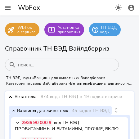
WbFox
menu
light_mode
account_circle
WbFox
Установка
ТН ВЭД
rocket_launch
help_outline
system_update_alt
о сервисе
приложения
коды
Справочник ТН ВЭД Вайлдберриз
search
ТН ВЭД коды «Вакцины для животных» Вайлдберриз
Категория товаров Вайлдберриз «Ветаптека/Вакцины для животных» содержит 45 кодов ТН ВЭД
Ветаптека
· 874 кода ТН ВЭД
в 19 подкатегориях
keyboard_arrow_down
unfold_more
Вакцины для животных
· 45 кодов ТН ВЭД
keyboard_arrow_down
2936 90 000 9
код ТН ВЭД
keyboard_arrow_down
ПРОВИТАМИНЫ И ВИТАМИНЫ, ПРОЧИЕ, ВКЛЮЧАЯ ПРИРОДНЫЕ КОНЦЕНТРАТЫ - - - прочие