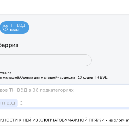
ТН ВЭД
help_outline
коды
берриз
берриз
ля малышей/Одеяла для малышей» содержит 10 кодов ТН ВЭД
одов ТН ВЭД
в 36 подкатегориях
unfold_more
 ТН ВЭД
НОСТИ К НЕЙ ИЗ ХЛОПЧАТОБУМАЖНОЙ ПРЯЖИ - из хлопчат