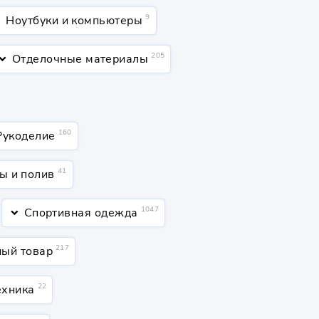
9
Ноутбуки и компьютеры
down
205
Отделочные материалы
rd_arrow_down
160
Рукоделие
41
ы и полив
1047
Спортивная одежда
keyboard_arrow_down
217
ный товар
22
ехника