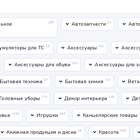
255
22
льное
Автозапчасти
Авто
keyboard_arrow_down
keyboard_arrow_down
18
441
умуляторы для ТС
Аксессуары
Аксесс
keyboard_arrow_down
keyboard_arrow_down
130
Аксессуары для обуви
Аксессуары для э
keyboard_arrow_down
keyboard_arrow_down
57
747
Бытовая техника
Бытовая химия
Вета
keyboard_arrow_down
keyboard_arrow_down
174
146
Головные уборы
Декор интерьера
Де
keyboard_arrow_down
keyboard_arrow_down
1054
815
овье
Игрушки
Канцелярские товары
keyboard_arrow_down
keyboard_arrow_down
28
948
Книжная продукция и диски
Красота
yboard_arrow_down
keyboard_arrow_down
keyboard_arr