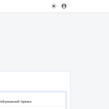
light_mode
account_circle
обумажной пряжи