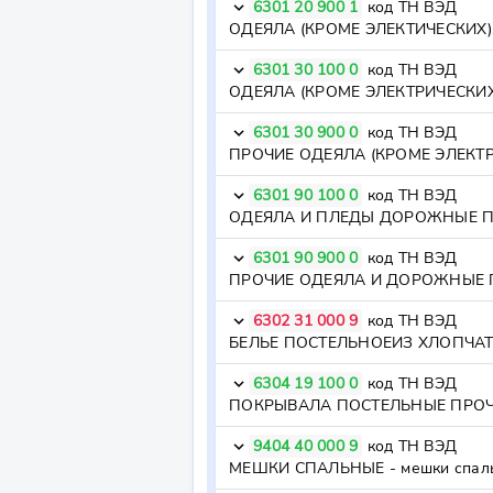
6301 20 900 1
код ТН ВЭД
keyboard_arrow_down
6301 30 100 0
код ТН ВЭД
keyboard_arrow_down
6301 30 900 0
код ТН ВЭД
keyboard_arrow_down
ПРОЧИЕ ОДЕЯЛА (КРОМЕ ЭЛЕКТ
6301 90 100 0
код ТН ВЭД
keyboard_arrow_down
6301 90 900 0
код ТН ВЭД
keyboard_arrow_down
ПРОЧИЕ ОДЕЯЛА И ДОРОЖНЫЕ ПЛ
6302 31 000 9
код ТН ВЭД
keyboard_arrow_down
БЕЛЬЕ ПОСТЕЛЬНОЕИЗ ХЛОПЧАТО
6304 19 100 0
код ТН ВЭД
keyboard_arrow_down
ПОКРЫВАЛА ПОСТЕЛЬНЫЕ ПРОЧИЕ
9404 40 000 9
код ТН ВЭД
keyboard_arrow_down
МЕШКИ СПАЛЬНЫЕ - мешки спальны