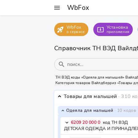
WbFox
menu
WbFox
Установка
rocket_launch
system_update_alt
о сервисе
приложения
Справочник ТН ВЭД Вайлд
search
ТН ВЭД коды «Одеяла для малышей» Вайлд
Категория товаров Вайлдберриз «Товары д
Товары для малышей
· 310 к
keyboard_arrow_down
Одеяла для малышей
· 10 кодов
keyboard_arrow_down
6209 20 000 0
код ТН ВЭД
keyboard_arrow_down
ДЕТСКАЯ ОДЕЖДА И ПРИНАДЛЕЖ