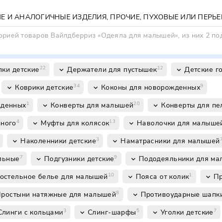
орией товаров Вайлдберриз «Одеяла для малышей», из них 2 по
22
12
лки детские
Держатели для пустышек
Детские г
keyboard_arrow_down
keyboard_arrow_down
34
9
Коврики детские
Коконы для новорожденных
keyboard_arrow_down
keyboard_arrow_down
1
20
жденных
Конверты для малышей
Конверты для пе
keyboard_arrow_down
keyboard_arrow_down
4
13
нного
Муфты для колясок
Наволочки для малыше
keyboard_arrow_down
keyboard_arrow_down
3
Наколенники детские
Наматрасники для малышей
keyboard_arrow_down
keyboard_arrow_down
7
9
льные
Подгузники детские
Пододеяльники для м
keyboard_arrow_down
keyboard_arrow_down
10
1
остельное белье для малышей
Пояса от колик
Пр
keyboard_arrow_down
keyboard_arrow_down
8
ростыни натяжные для малышей
Противоударные шапк
keyboard_arrow_down
3
5
7
Слинги с кольцами
Слинг-шарфы
Уголки детские
keyboard_arrow_down
keyboard_arrow_down