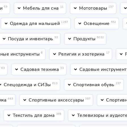
59
11
157
ти
Мебель для сна
Мототовары
keyboard_arrow_down
keyboard_arrow_down
keyboard_arrow_
1297
552
Одежда для малышей
Освещение
keyboard_arrow_down
keyboard_arrow_down
keyboa
93
5032
Посуда и инвентарь
Продукты
keyboard_arrow_down
keyboard_arrow_down
8
17
ные инструменты
Религия и эзотерика
keyboard_arrow_down
keyboard_arrow_down
63
33
а
Садовая техника
Садовые инструмент
keyboard_arrow_down
keyboard_arrow_down
610
237
Спецодежда и СИЗы
Спортивная обувь
rrow_down
keyboard_arrow_down
463
387
ика
Спортивные аксессуары
Спортив
keyboard_arrow_down
keyboard_arrow_down
395
Текстиль для дома
Телевизоры и аудиот
keyboard_arrow_down
keyboard_arrow_down