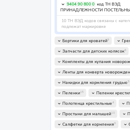
9404 90 800 0
код ТН ВЭД
keyboard_arrow_down
10 ТН ВЭД кодов связаны с катег
подлежат маркировке
9
Бортики для кроватей
Гре
keyboard_arrow_down
keyboard_arrow_down
6
Запчасти для детских колясок
keyboard_arrow_down
Комплекты для купания новоро
keyboard_arrow_down
Ленты для конверта новорожде
keyboard_arrow_down
5
Накидки для кормления грудью
keyboard_arrow_down
15
Пеленки
Пеленки крести
keyboard_arrow_down
keyboard_arrow_down
4
Полотенца крестильные
П
keyboard_arrow_down
keyboard_arrow_down
10
Простыни для малышей
П
keyboard_arrow_down
keyboard_arrow_down
9
Салфетки для кормления
keyboard_arrow_down
keyboard_arrow_down