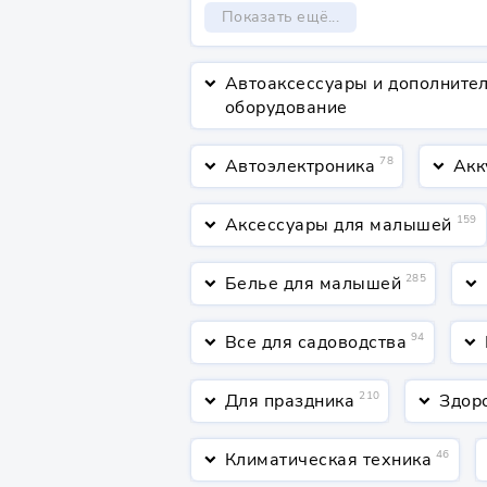
Показать ещё...
Автоаксессуары и дополните
keyboard_arrow_down
оборудование
78
Автоэлектроника
Акк
keyboard_arrow_down
keyboard_arrow_down
159
Аксессуары для малышей
keyboard_arrow_down
285
Белье для малышей
keyboard_arrow_down
keyboard_arrow_down
94
Все для садоводства
keyboard_arrow_down
keyboard_arrow_down
210
Для праздника
Здор
keyboard_arrow_down
keyboard_arrow_down
46
Климатическая техника
keyboard_arrow_down
ke