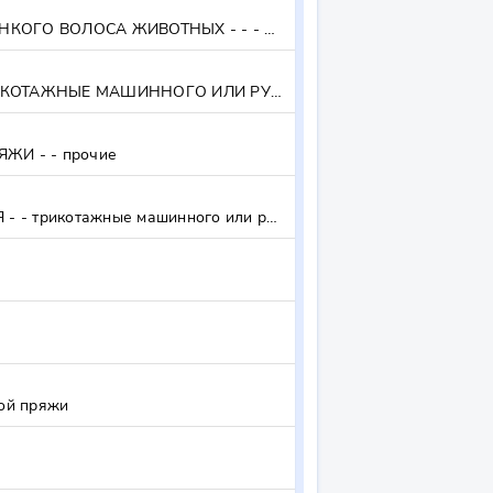
ОДЕЯЛА (КРОМЕ ЭЛЕКТИЧЕСКИХ), ДОРОЖНЫЕ ПЛЕДЫ, ПРОЧИЕ, ЦЕЛИКОМ ИЗ ШЕРСТИ ИЛИ ТОНКОГО ВОЛОСА ЖИВОТНЫХ - - - целиком из шерсти или тонкого волоса животных
ОДЕЯЛА (КРОМЕ ЭЛЕКТРИЧЕСКИХ), ДОРОЖНЫЕ ПЛЕДЫ ИЗ ХЛОПЧАТОБУМАЖНОЙ ПРЯЖИ ТРИКОТАЖНЫЕ МАШИННОГО ИЛИ РУЧНОГО ВЯЗАНИЯ - - трикотажные машинного или ручного вязания
И - - прочие
ОДЕЯЛА И ПЛЕДЫ ДОРОЖНЫЕ ПРОЧИЕ ТРИКОТАЖНЫЕ МАШИННОГО ИЛИ РУЧНОГО ВЯЗАНИЯ - - трикотажные машинного или ручного вязания
ой пряжи