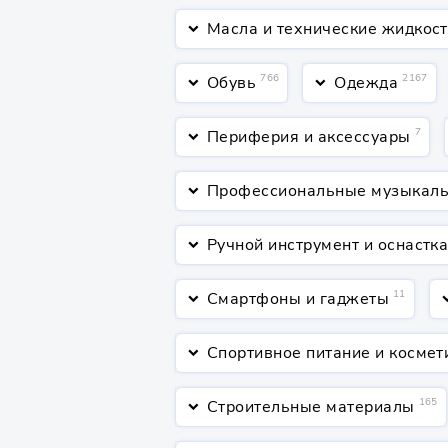
Масла и технические жидкос
keyboard_arrow_down
766
2167
Обувь
Одежда
keyboard_arrow_down
keyboard_arrow_down
7
Периферия и аксессуары
keyboard_arrow_down
Профессиональные музыкаль
keyboard_arrow_down
Ручной инструмент и оснастк
keyboard_arrow_down
11
Смартфоны и гаджеты
keyboard_arrow_down
keyboard_a
Спортивное питание и космет
keyboard_arrow_down
165
Строительные материалы
keyboard_arrow_down