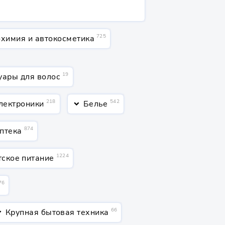
725
химия и автокосметика
19
уары для волос
218
542
лектроники
Белье
keyboard_arrow_down
874
птека
1224
тское питание
76
66
Крупная бытовая техника
ow_down