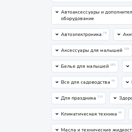
Автоаксессуары и дополните
keyboard_arrow_down
оборудование
78
Автоэлектроника
Акк
keyboard_arrow_down
keyboard_arrow_down
159
Аксессуары для малышей
keyboard_arrow_down
285
Белье для малышей
keyboard_arrow_down
keyboard_arrow_down
94
Все для садоводства
keyboard_arrow_down
keyboard_arrow_down
210
Для праздника
Здор
keyboard_arrow_down
keyboard_arrow_down
46
Климатическая техника
keyboard_arrow_down
ke
Масла и технические жидкос
keyboard_arrow_down