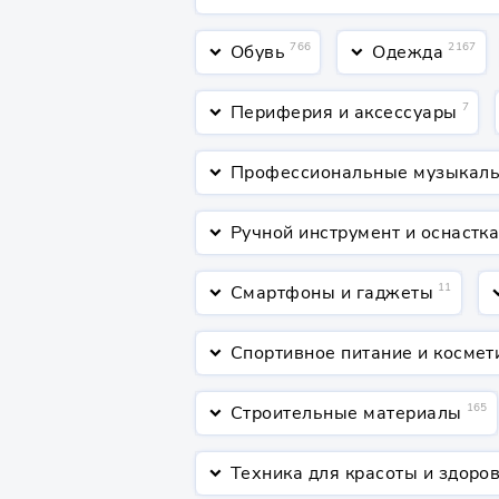
766
2167
Обувь
Одежда
keyboard_arrow_down
keyboard_arrow_down
7
Периферия и аксессуары
keyboard_arrow_down
Профессиональные музыкаль
keyboard_arrow_down
Ручной инструмент и оснастк
keyboard_arrow_down
11
Смартфоны и гаджеты
keyboard_arrow_down
keyboard_a
Спортивное питание и космет
keyboard_arrow_down
165
Строительные материалы
keyboard_arrow_down
Техника для красоты и здоро
keyboard_arrow_down