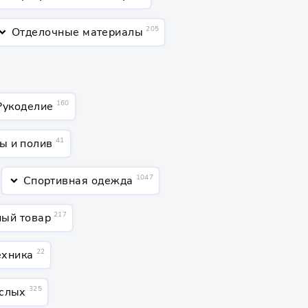
205
Отделочные материалы
rd_arrow_down
160
Рукоделие
41
ы и полив
1047
Спортивная одежда
keyboard_arrow_down
217
ный товар
22
ехника
325
ослых