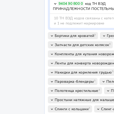
9404 90 800 0
код ТН ВЭД
keyboard_arrow_down
10 ТН ВЭД кодов связаны с кате
и 1 не подлежит маркировке
9
Бортики для кроватей
Гре
keyboard_arrow_down
keyboard_arrow_down
6
Запчасти для детских колясок
keyboard_arrow_down
Комплекты для купания новоро
keyboard_arrow_down
Ленты для конверта новорожде
keyboard_arrow_down
5
Накидки для кормления грудью
keyboard_arrow_down
3
Пароварка-блендеры
Пел
keyboard_arrow_down
keyboard_arrow_down
4
Полотенца крестильные
П
keyboard_arrow_down
keyboard_arrow_down
Простыни натяжные для малыш
keyboard_arrow_down
3
Слинги с кольцами
Слинг
keyboard_arrow_down
keyboard_arrow_down