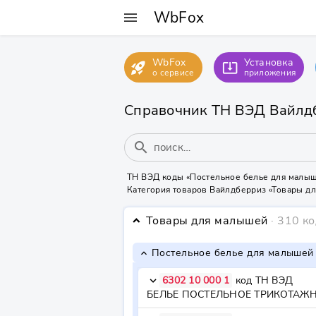
WbFox
menu
WbFox
Установка
rocket_launch
system_update_alt
о сервисе
приложения
Справочник ТН ВЭД Вайлд
search
ТН ВЭД коды «Постельное белье для малы
Категория товаров Вайлдберриз «Товары д
Товары для малышей
· 310 к
keyboard_arrow_down
Постельное белье для малыше
keyboard_arrow_down
6302 10 000 1
код ТН ВЭД
keyboard_arrow_down