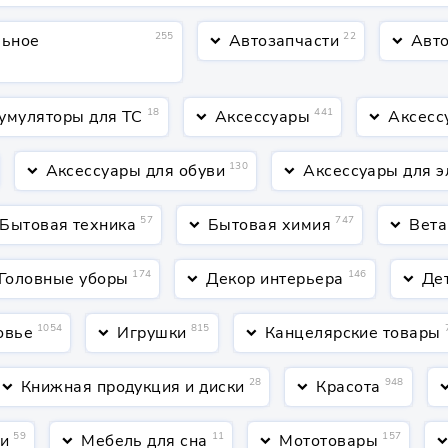
255
22
льное
Автозапчасти
Авто
keyboard_arrow_down
keyboard_arrow_down
18
441
умуляторы для ТС
Аксессуары
Аксесс
keyboard_arrow_down
keyboard_arrow_down
130
Аксессуары для обуви
Аксессуары для э
keyboard_arrow_down
keyboard_arrow_down
57
747
Бытовая техника
Бытовая химия
Вета
keyboard_arrow_down
keyboard_arrow_down
174
146
Головные уборы
Декор интерьера
Де
keyboard_arrow_down
keyboard_arrow_down
1054
815
овье
Игрушки
Канцелярские товары
keyboard_arrow_down
keyboard_arrow_down
28
948
Книжная продукция и диски
Красота
yboard_arrow_down
keyboard_arrow_down
keyboard_arr
59
11
157
ти
Мебель для сна
Мототовары
keyboard_arrow_down
keyboard_arrow_down
keyboard_arrow_