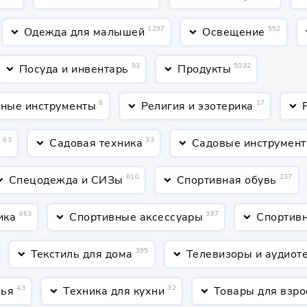
1297
552
Одежда для малышей
Освещение
keyboard_arrow_down
keyboard_arrow_down
keyboa
93
5032
Посуда и инвентарь
Продукты
keyboard_arrow_down
keyboard_arrow_down
8
17
ные инструменты
Религия и эзотерика
keyboard_arrow_down
keyboard_arrow_down
63
33
а
Садовая техника
Садовые инструмент
keyboard_arrow_down
keyboard_arrow_down
610
237
Спецодежда и СИЗы
Спортивная обувь
rrow_down
keyboard_arrow_down
463
387
ика
Спортивные аксессуары
Спортив
keyboard_arrow_down
keyboard_arrow_down
395
Текстиль для дома
Телевизоры и аудиот
keyboard_arrow_down
keyboard_arrow_down
43
32
вья
Техника для кухни
Товары для взр
keyboard_arrow_down
keyboard_arrow_down