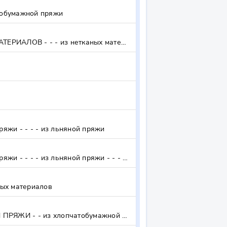
обумажной пряжи
БЕЛЬЕ ПОСТЕЛЬНОЕ НАПЕЧАТАННОЕКАНЕЙ ПРОЧЕЕ ИЗ ХИМИЧЕСКИХ НИТЕЙ ИЗ НЕТКАНЫХ МАТЕРИАЛОВ - - - из нетканых материалов
и - - - - из льняной пряжи
БЕЛЬЕ ПОСТЕЛЬНОЕ ПРОЧЕЕ ИЗ ЛЬНЯНОЙ ПРЯЖИ ИЛИ ИЗ ВОЛОКНА РАМИ - - - - из льняной пряжи - - - - из льняной пряжи - - - - из волокна рами - - - - из волокна рами
ых материалов
БЕЛЬЕ ПОСТЕЛЬНОЕ, СТОЛОВОЕ, ТУАЛЕТНОЕ И КУХОННОЕ, ПРОЧЕЕ, ИЗ ХЛОПЧАТОБУМАЖНОЙ ПРЯЖИ - - из хлопчатобумажной пряжи