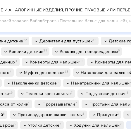
горией товаров Вайлдберриз «Постельное белье для малышей», 
22
12
лки детские
Держатели для пустышек
Детские г
keyboard_arrow_down
keyboard_arrow_down
34
9
Коврики детские
Коконы для новорожденных
keyboard_arrow_down
keyboard_arrow_down
1
20
жденных
Конверты для малышей
Конверты для пе
keyboard_arrow_down
keyboard_arrow_down
4
13
нного
Муфты для колясок
Наволочки для малыше
keyboard_arrow_down
keyboard_arrow_down
3
Наколенники детские
Наматрасники для малышей
keyboard_arrow_down
keyboard_arrow_down
15
7
9
енки
Пеленки крестильные
Подгузники детские
keyboard_arrow_down
keyboard_arrow_down
1
7
ояса от колик
Прорезыватели
Простыни для мал
keyboard_arrow_down
keyboard_arrow_down
8
3
2
ей
Противоударные шапки-шлемы
Прыгунки
keyboard_arrow_down
keyboard_arrow_down
keyboard_arrow_down
5
7
7
-шарфы
Уголки детские
Ходунки для малышей
keyboard_arrow_down
keyboard_arrow_down