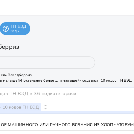
ТН ВЭД
help_outline
коды
берриз
шей» Вайлдберриз
ля малышей/Постельное белье для малышей» содержит 10 кодов ТН ВЭД
одов ТН ВЭД
в 36 подкатегориях
unfold_more
й
· 10 кодов ТН ВЭД