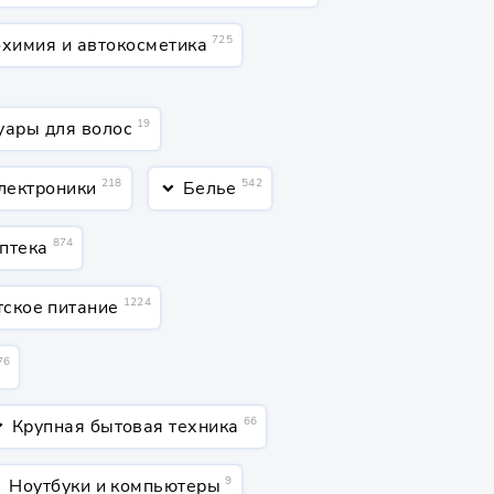
725
химия и автокосметика
19
уары для волос
218
542
лектроники
Белье
keyboard_arrow_down
874
птека
1224
тское питание
76
66
Крупная бытовая техника
ow_down
9
Ноутбуки и компьютеры
down