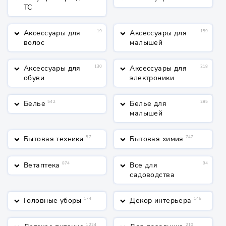
ТС
Аксессуары для
19
Аксессуары для
159
keyboard_arrow_down
keyboard_arrow_down
волос
малышей
Аксессуары для
130
Аксессуары для
218
keyboard_arrow_down
keyboard_arrow_down
обуви
электроники
Белье
542
Белье для
285
keyboard_arrow_down
keyboard_arrow_down
малышей
Бытовая техника
57
Бытовая химия
747
keyboard_arrow_down
keyboard_arrow_down
Ветаптека
874
Все для
94
keyboard_arrow_down
keyboard_arrow_down
садоводства
Головные уборы
174
Декор интерьера
146
keyboard_arrow_down
keyboard_arrow_down
1224
210