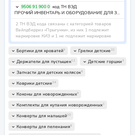
9506 91 900 0
код ТН ВЭД
keyboard_arrow_down
ПРОЧИЙ ИНВЕНТАРЬ И ОБОРУДОВАНИЕ ДЛЯ ЗАНЯТИЙ ОБЩЕЙ ФИЗКУЛЬТУРОЙ, ГИМНАСТИКОЙ ИЛИ АТЛЕТИКОЙ - - - прочие
2 ТН ВЭД кода связаны с категорией товаров
Вайлдберриз «Прыгунки», из них 1 подлежит
маркировке КИЗ и 1 не подлежит маркировке
9
22
Бортики для кроватей
Грелки детские
keyboard_arrow_down
keyboard_arrow_down
12
3
Держатели для пустышек
Детские горшки
keyboard_arrow_down
keyboard_arrow_down
6
Запчасти для детских колясок
keyboard_arrow_down
34
Коврики детские
keyboard_arrow_down
9
Коконы для новорожденных
keyboard_arrow_down
1
Комплекты для купания новорожденных
keyboard_arrow_down
20
Конверты для малышей
keyboard_arrow_down
8
Конверты для пеленания
keyboard_arrow_down