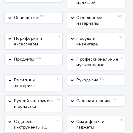
малышей
Освещение
552
Отделочные
205
keyboard_arrow_down
keyboard_arrow_down
материалы
Периферия и
7
Посуда и
93
keyboard_arrow_down
keyboard_arrow_down
аксессуары
инвентарь
Продукты
5032
Профессиональные
8
keyboard_arrow_down
keyboard_arrow_down
музыкальные
инструменты
Религия и
17
Рукоделие
160
keyboard_arrow_down
keyboard_arrow_down
эзотерика
Ручной инструмент
63
Садовая техника
33
keyboard_arrow_down
keyboard_arrow_down
и оснастка
Садовые
41
Смартфоны и
11
keyboard_arrow_down
keyboard_arrow_down
инструменты и
гаджеты
полив