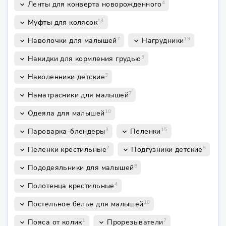
4
Ленты для конверта новорожденного
keyboard_arrow_down
13
Муфты для колясок
keyboard_arrow_down
7
19
Наволочки для малышей
Нагрудники
keyboard_arrow_down
keyboard_arrow_down
5
Накидки для кормления грудью
keyboard_arrow_down
3
Наколенники детские
keyboard_arrow_down
7
Наматрасники для малышей
keyboard_arrow_down
10
Одеяла для малышей
keyboard_arrow_down
3
15
Пароварка-блендеры
Пеленки
keyboard_arrow_down
keyboard_arrow_down
7
9
Пеленки крестильные
Подгузники детские
keyboard_arrow_down
keyboard_arrow_down
8
Пододеяльники для малышей
keyboard_arrow_down
4
Полотенца крестильные
keyboard_arrow_down
10
Постельное белье для малышей
keyboard_arrow_down
1
7
Пояса от колик
Прорезыватели
keyboard_arrow_down
keyboard_arrow_down