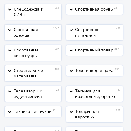
Спецодежда и
610
Спортивная обувь
237
keyboard_arrow_down
keyboard_arrow_down
СИЗы
Спортивная
1047
Спортивное
463
keyboard_arrow_down
keyboard_arrow_down
одежда
питание и
косметика
Спортивные
387
Спортивный товар
217
keyboard_arrow_down
keyboard_arrow_down
аксессуары
Строительные
165
Текстиль для дома
395
keyboard_arrow_down
keyboard_arrow_down
материалы
Телевизоры и
22
Техника для
43
keyboard_arrow_down
keyboard_arrow_down
аудиотехника
красоты и здоровья
Техника для кухни
32
Товары для
325
keyboard_arrow_down
keyboard_arrow_down
взрослых
612
2