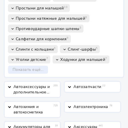
10
Простыни для малышей
keyboard_arrow_down
8
Простыни натяжные для малышей
keyboard_arrow_down
3
Противоударные шапки-шлемы
keyboard_arrow_down
9
Салфетки для кормления
keyboard_arrow_down
3
5
Слинги с кольцами
Слинг-шарфы
keyboard_arrow_down
keyboard_arrow_down
7
7
Уголки детские
Ходунки для малышей
keyboard_arrow_down
keyboard_arrow_down
Показать ещё...
Автоаксессуары и
255
Автозапчасти
22
keyboard_arrow_down
keyboard_arrow_down
дополнительное
оборудование
Автохимия и
725
Автоэлектроника
78
keyboard_arrow_down
keyboard_arrow_down
автокосметика
Аккумуляторы для
18
Аксессуары
441
keyboard_arrow_down
keyboard_arrow_down