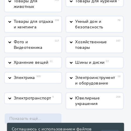
Товары для
Товары для курения
keyboard_arrow_down
keyboard_arrow_down
животных
Товары для отдыха
198
Умный дом и
78
keyboard_arrow_down
keyboard_arrow_down
и кемпинга
безопасность
Фото и
117
Хозяйственные
167
keyboard_arrow_down
keyboard_arrow_down
Видеотехника
товары
Хранение вещей
11
Шины и диски
30
keyboard_arrow_down
keyboard_arrow_down
Электрика
305
Электроинструмент
18
keyboard_arrow_down
keyboard_arrow_down
и оборудование
Электротранспорт
5
Ювелирные
209
keyboard_arrow_down
keyboard_arrow_down
украшения
Показать ещё...
Соглашаюсь с использованием файлов