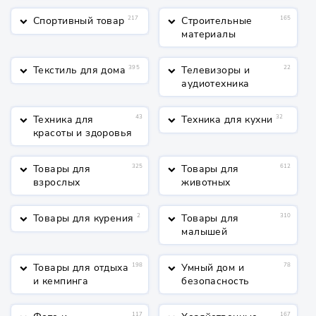
Спортивный товар
217
Строительные
165
keyboard_arrow_down
keyboard_arrow_down
материалы
Текстиль для дома
395
Телевизоры и
22
keyboard_arrow_down
keyboard_arrow_down
аудиотехника
Техника для
43
Техника для кухни
32
keyboard_arrow_down
keyboard_arrow_down
красоты и здоровья
Товары для
325
Товары для
612
keyboard_arrow_down
keyboard_arrow_down
взрослых
животных
Товары для курения
2
Товары для
310
keyboard_arrow_down
keyboard_arrow_down
малышей
Товары для отдыха
198
Умный дом и
78
keyboard_arrow_down
keyboard_arrow_down
и кемпинга
безопасность
117
167