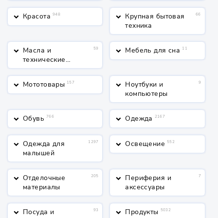
Красота
948
Крупная бытовая
66
keyboard_arrow_down
keyboard_arrow_down
техника
Масла и
59
Мебель для сна
11
keyboard_arrow_down
keyboard_arrow_down
технические
жидкости
Мототовары
157
Ноутбуки и
9
keyboard_arrow_down
keyboard_arrow_down
компьютеры
Обувь
766
Одежда
2167
keyboard_arrow_down
keyboard_arrow_down
Одежда для
1297
Освещение
552
keyboard_arrow_down
keyboard_arrow_down
малышей
Отделочные
205
Периферия и
7
keyboard_arrow_down
keyboard_arrow_down
материалы
аксессуары
Посуда и
93
Продукты
5032
keyboard_arrow_down
keyboard_arrow_down