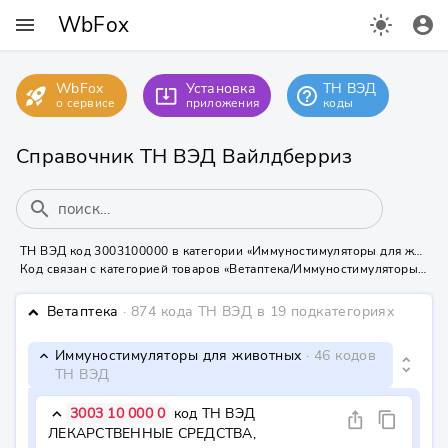
WbFox
menu
light_mode
account_circle
WbFox
Установка
ТН ВЭД
rocket_launch
help_outline
system_update_alt
о сервисе
приложения
коды
Справочник ТН ВЭД Вайлдберриз
search
ТН ВЭД код 3003100000 в категории «Иммуностимуляторы для животных» на Вайлдберриз
Код связан с категорией товаров «Ветаптека/Иммуностимуляторы для животных» - нужна маркировка КИЗ или УИН
Ветаптека
· 874 кода ТН ВЭД
в 19 подкатегориях
keyboard_arrow_down
Иммуностимуляторы для животных
· 46 кодов
keyboard_arrow_down
unfold_more
ТН ВЭД
3003 10 000 0
код ТН ВЭД
keyboard_arrow_down
ios_share
content_copy
ЛЕКАРСТВЕННЫЕ СРЕДСТВА, 