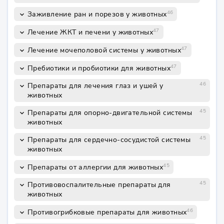
46
Заживление ран и порезов у животных
keyboard_arrow_down
47
Лечение ЖКТ и печени у животных
keyboard_arrow_down
47
Лечение мочеполовой системы у животных
keyboard_arrow_down
47
Пребиотики и пробиотики для животных
keyboard_arrow_down
46
Препараты для лечения глаз и ушей у
keyboard_arrow_down
животных
45
Препараты для опорно-двигательной системы
keyboard_arrow_down
животных
45
Препараты для сердечно-сосудистой системы
keyboard_arrow_down
животных
45
Препараты от аллергии для животных
keyboard_arrow_down
45
Противовоспалительные препараты для
keyboard_arrow_down
животных
46
Противогрибковые препараты для животных
keyboard_arrow_down