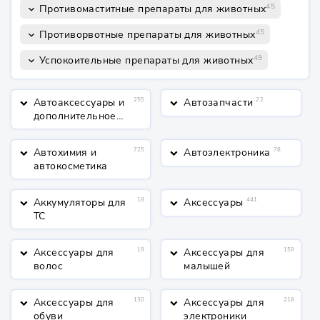
45
Противомаститные препараты для животных
keyboard_arrow_down
45
Противорвотные препараты для животных
keyboard_arrow_down
49
Успокоительные препараты для животных
keyboard_arrow_down
Автоаксессуары и
255
Автозапчасти
22
keyboard_arrow_down
keyboard_arrow_down
дополнительное
оборудование
Автохимия и
725
Автоэлектроника
78
keyboard_arrow_down
keyboard_arrow_down
автокосметика
Аккумуляторы для
18
Аксессуары
441
keyboard_arrow_down
keyboard_arrow_down
ТС
Аксессуары для
19
Аксессуары для
159
keyboard_arrow_down
keyboard_arrow_down
волос
малышей
Аксессуары для
130
Аксессуары для
218
keyboard_arrow_down
keyboard_arrow_down
обуви
электроники