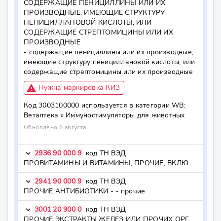
СОДЕРЖАЩИЕ ПЕНИЦИЛЛИНЫ ИЛИ ИХ 
ПРОИЗВОДНЫЕ, ИМЕЮЩИЕ СТРУКТУРУ 
ПЕНИЦИЛЛАНОВОЙ КИСЛОТЫ, ИЛИ 
СОДЕРЖАЩИЕ СТРЕПТОМИЦИНЫ ИЛИ ИХ 
ПРОИЗВОДНЫЕ

- содержащие пенициллины или их производные, 
имеющие структуру пенициллановой кислоты, или 
содержащие стрептомицины или их производные
report_problem
Нужна маркировка КИЗ
Код
3003100000
используется в категории WB:
Ветаптека »
Иммуностимуляторы для животных
Обновлено 6 августа
2936 90 000 9
код ТН ВЭД
keyboard_arrow_down
ПРОВИТАМИНЫ И ВИТАМИНЫ, ПРОЧИЕ, ВКЛЮЧАЯ ПРИРОДНЫЕ КОНЦЕНТРАТЫ - - - прочие
2941 90 000 9
код ТН ВЭД
keyboard_arrow_down
ПРОЧИЕ АНТИБИОТИКИ - - прочие
3001 20 900 0
код ТН ВЭД
keyboard_arrow_down
ПРОЧИЕ ЭКСТРАКТЫ ЖЕЛЕЗ ИЛИ ПРОЧИХ ОРГАНОВ ИЛИ ИХ СЕКРЕТОВ - - прочие