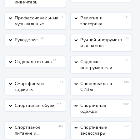
инвентарь
Профессиональные
8
Религия и
17
keyboard_arrow_down
keyboard_arrow_down
музыкальные
эзотерика
инструменты
Рукоделие
160
Ручной инструмент
63
keyboard_arrow_down
keyboard_arrow_down
и оснастка
Садовая техника
33
Садовые
41
keyboard_arrow_down
keyboard_arrow_down
инструменты и
полив
Смартфоны и
11
Спецодежда и
610
keyboard_arrow_down
keyboard_arrow_down
гаджеты
СИЗы
Спортивная обувь
237
Спортивная
1047
keyboard_arrow_down
keyboard_arrow_down
одежда
Спортивное
463
Спортивные
387
keyboard_arrow_down
keyboard_arrow_down
питание и
аксессуары
косметика