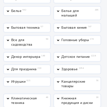
Белье
542
Белье для
285
keyboard_arrow_down
keyboard_arrow_down
малышей
Бытовая техника
57
Бытовая химия
747
keyboard_arrow_down
keyboard_arrow_down
Все для
94
Головные уборы
174
keyboard_arrow_down
keyboard_arrow_down
садоводства
Декор интерьера
146
Детское питание
1224
keyboard_arrow_down
keyboard_arrow_down
Для праздника
210
Здоровье
1054
keyboard_arrow_down
keyboard_arrow_down
Игрушки
815
Канцелярские
76
keyboard_arrow_down
keyboard_arrow_down
товары
Климатическая
46
Книжная
28
keyboard_arrow_down
keyboard_arrow_down
техника
продукция и диски