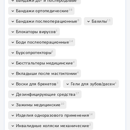
Бандажи до- и послеродовые
keyboard_arrow_down
18
Бандажи ортопедические
keyboard_arrow_down
6
11
Бандажи послеоперационные
Бахилы
keyboard_arrow_down
keyboard_arrow_down
1
Блокаторы вирусов
keyboard_arrow_down
14
Боди послеоперационные
keyboard_arrow_down
6
Бурсопротекторы
keyboard_arrow_down
4
Бюстгальтеры медицинские
keyboard_arrow_down
4
Вкладыши после мастэктомии
keyboard_arrow_down
3
4
Воски для брекетов
Гели для зубов/десен
keyboard_arrow_down
keyboard_arrow_down
17
Дезинфицирующие средства
keyboard_arrow_down
10
Зажимы медицинские
keyboard_arrow_down
14
Изделия одноразового применения
keyboard_arrow_down
2
Инвалидные коляски механические
keyboard_arrow_down