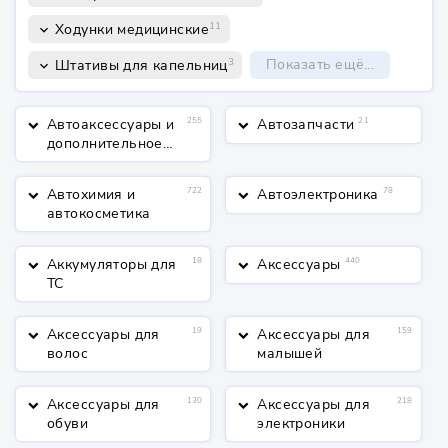
11
Ходунки медицинские
keyboard_arrow_down
3
Показать ещё...
Штативы для капельниц
keyboard_arrow_down
Автоаксессуары и
255
Автозапчасти
21
keyboard_arrow_down
keyboard_arrow_down
дополнительное
оборудование
Автохимия и
722
Автоэлектроника
78
keyboard_arrow_down
keyboard_arrow_down
автокосметика
Аккумуляторы для
18
Аксессуары
440
keyboard_arrow_down
keyboard_arrow_down
ТС
Аксессуары для
19
Аксессуары для
159
keyboard_arrow_down
keyboard_arrow_down
волос
малышей
Аксессуары для
130
Аксессуары для
218
keyboard_arrow_down
keyboard_arrow_down
обуви
электроники