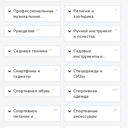
Профессиональные
8
Религия и
17
keyboard_arrow_down
keyboard_arrow_down
музыкальные
эзотерика
инструменты
Рукоделие
153
Ручной инструмент
63
keyboard_arrow_down
keyboard_arrow_down
и оснастка
Садовая техника
33
Садовые
41
keyboard_arrow_down
keyboard_arrow_down
инструменты и
полив
Смартфоны и
11
Спецодежда и
610
keyboard_arrow_down
keyboard_arrow_down
гаджеты
СИЗы
Спортивная обувь
237
Спортивная
1047
keyboard_arrow_down
keyboard_arrow_down
одежда
Спортивное
463
Спортивные
387
keyboard_arrow_down
keyboard_arrow_down
питание и
аксессуары
косметика