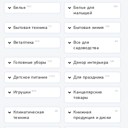
Белье
542
Белье для
285
keyboard_arrow_down
keyboard_arrow_down
малышей
Бытовая техника
57
Бытовая химия
746
keyboard_arrow_down
keyboard_arrow_down
Ветаптека
874
Все для
94
keyboard_arrow_down
keyboard_arrow_down
садоводства
Головные уборы
174
Декор интерьера
146
keyboard_arrow_down
keyboard_arrow_down
Детское питание
1224
Для праздника
210
keyboard_arrow_down
keyboard_arrow_down
Игрушки
809
Канцелярские
74
keyboard_arrow_down
keyboard_arrow_down
товары
Климатическая
46
Книжная
26
keyboard_arrow_down
keyboard_arrow_down
техника
продукция и диски