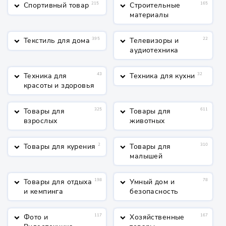
Спортивный товар
215
Строительные
165
keyboard_arrow_down
keyboard_arrow_down
материалы
Текстиль для дома
395
Телевизоры и
22
keyboard_arrow_down
keyboard_arrow_down
аудиотехника
Техника для
43
Техника для кухни
32
keyboard_arrow_down
keyboard_arrow_down
красоты и здоровья
Товары для
325
Товары для
611
keyboard_arrow_down
keyboard_arrow_down
взрослых
животных
Товары для курения
2
Товары для
310
keyboard_arrow_down
keyboard_arrow_down
малышей
Товары для отдыха
198
Умный дом и
78
keyboard_arrow_down
keyboard_arrow_down
и кемпинга
безопасность
Фото и
117
Хозяйственные
167
keyboard_arrow_down
keyboard_arrow_down