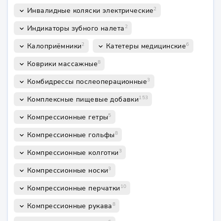
2
Инвалидные коляски электрические
keyboard_arrow_down
2
Индикаторы зубного налета
keyboard_arrow_down
2
6
Калоприёмники
Катетеры медицинские
keyboard_arrow_down
keyboard_arrow_down
8
Коврики массажные
keyboard_arrow_down
3
Комбидрессы послеоперационные
keyboard_arrow_down
153
Комплексные пищевые добавки
keyboard_arrow_down
5
Компрессионные гетры
keyboard_arrow_down
8
Компрессионные гольфы
keyboard_arrow_down
3
Компрессионные колготки
keyboard_arrow_down
3
Компрессионные носки
keyboard_arrow_down
10
Компрессионные перчатки
keyboard_arrow_down
8
Компрессионные рукава
keyboard_arrow_down