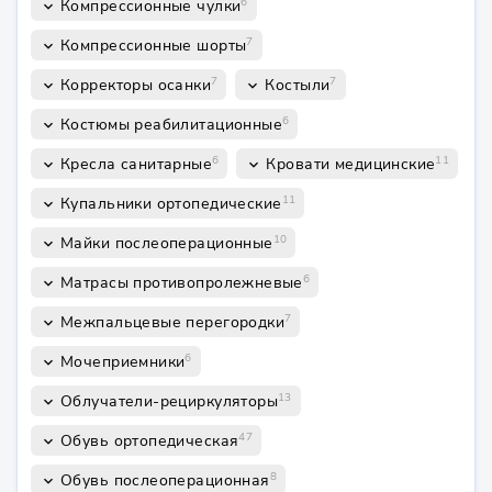
6
Компрессионные чулки
keyboard_arrow_down
7
Компрессионные шорты
keyboard_arrow_down
7
7
Корректоры осанки
Костыли
keyboard_arrow_down
keyboard_arrow_down
6
Костюмы реабилитационные
keyboard_arrow_down
6
11
Кресла санитарные
Кровати медицинские
keyboard_arrow_down
keyboard_arrow_down
11
Купальники ортопедические
keyboard_arrow_down
10
Майки послеоперационные
keyboard_arrow_down
6
Матрасы противопролежневые
keyboard_arrow_down
7
Межпальцевые перегородки
keyboard_arrow_down
6
Мочеприемники
keyboard_arrow_down
13
Облучатели-рециркуляторы
keyboard_arrow_down
47
Обувь ортопедическая
keyboard_arrow_down
8
Обувь послеоперационная
keyboard_arrow_down