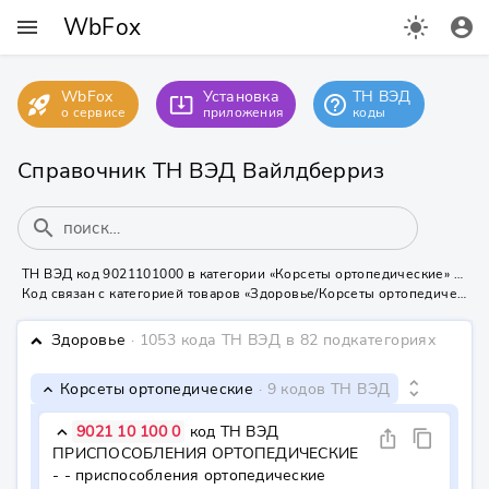
WbFox
menu
light_mode
account_circle
WbFox
Установка
ТН ВЭД
rocket_launch
help_outline
system_update_alt
о сервисе
приложения
коды
Справочник ТН ВЭД Вайлдберриз
search
ТН ВЭД код 9021101000 в категории «Корсеты ортопедические» на Вайлдберриз
Код связан с категорией товаров «Здоровье/Корсеты ортопедические» - нужна маркировка КИЗ или УИН
Здоровье
· 1053 кода ТН ВЭД
в 82 подкатегориях
keyboard_arrow_down
unfold_more
Корсеты ортопедические
· 9 кодов ТН ВЭД
keyboard_arrow_down
9021 10 100 0
код ТН ВЭД
keyboard_arrow_down
ios_share
content_copy
ПРИСПОСОБЛЕНИЯ ОРТОПЕДИЧЕСКИЕ

- - приспособления ортопедические