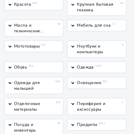
Красота
946
Крупная бытовая
66
keyboard_arrow_down
keyboard_arrow_down
техника
Масла и
59
Мебель для сна
11
keyboard_arrow_down
keyboard_arrow_down
технические
жидкости
Мототовары
157
Ноутбуки и
9
keyboard_arrow_down
keyboard_arrow_down
компьютеры
Обувь
766
Одежда
2166
keyboard_arrow_down
keyboard_arrow_down
Одежда для
1297
Освещение
551
keyboard_arrow_down
keyboard_arrow_down
малышей
Отделочные
205
Периферия и
7
keyboard_arrow_down
keyboard_arrow_down
материалы
аксессуары
Посуда и
93
Продукты
5027
keyboard_arrow_down
keyboard_arrow_down
инвентарь