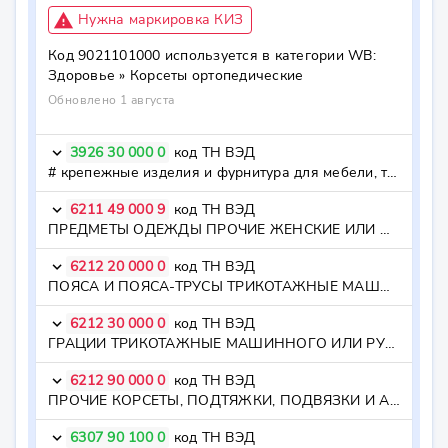
report_problem
Нужна маркировка КИЗ
Код
9021101000
используется в категории WB:
Здоровье »
Корсеты ортопедические
Обновлено 1 августа
3926 30 000 0
код ТН ВЭД
keyboard_arrow_down
# крепежные изделия и фурнитура для мебели, транспортных средств или аналогичные изделия - крепежные изделия и фурнитура для мебели, транспортных средств или аналогичные изделия
6211 49 000 9
код ТН ВЭД
keyboard_arrow_down
ПРЕДМЕТЫ ОДЕЖДЫ ПРОЧИЕ ЖЕНСКИЕ ИЛИ ДЛЯ ДЕВОЧЕК ИЗ ПРОЧИХ ТЕКСТИЛЬНЫХ МАТЕРИАЛОВ - - - прочие
6212 20 000 0
код ТН ВЭД
keyboard_arrow_down
ПОЯСА И ПОЯСА-ТРУСЫ ТРИКОТАЖНЫЕ МАШИННОГО ИЛИ РУЧНОГО ВЯЗАНИЯ - пояса и пояса-трусы
6212 30 000 0
код ТН ВЭД
keyboard_arrow_down
ГРАЦИИ ТРИКОТАЖНЫЕ МАШИННОГО ИЛИ РУЧНОГО ВЯЗАНИЯ - грации
6212 90 000 0
код ТН ВЭД
keyboard_arrow_down
ПРОЧИЕ КОРСЕТЫ, ПОДТЯЖКИ, ПОДВЯЗКИ И АНАЛОГИЧНЫЕ ИЗДЕЛИЯ И ИХ ЧАСТИ ТРИКОТАЖНЫЕ МАШИННОГО ИЛИ РУЧНОГО ВЯЗАНИЯ - прочие
6307 90 100 0
код ТН ВЭД
keyboard_arrow_down