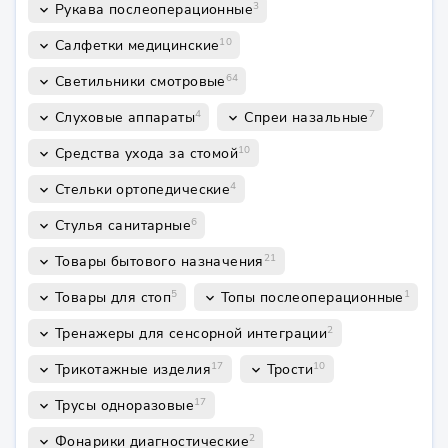
3
Рукава послеоперационные
keyboard_arrow_down
10
Салфетки медицинские
keyboard_arrow_down
64
Светильники смотровые
keyboard_arrow_down
4
7
Слуховые аппараты
Спреи назальные
keyboard_arrow_down
keyboard_arrow_down
10
Средства ухода за стомой
keyboard_arrow_down
4
Стельки ортопедические
keyboard_arrow_down
6
Стулья санитарные
keyboard_arrow_down
21
Товары бытового назначения
keyboard_arrow_down
5
1
Товары для стоп
Топы послеоперационные
keyboard_arrow_down
keyboard_arrow_down
2
Тренажеры для сенсорной интеграции
keyboard_arrow_down
17
10
Трикотажные изделия
Трости
keyboard_arrow_down
keyboard_arrow_down
17
Трусы одноразовые
keyboard_arrow_down
2
Фонарики диагностические
keyboard_arrow_down