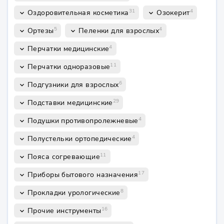
31
4
Оздоровительная косметика
Озокерит
keyboard_arrow_down
keyboard_arrow_down
5
4
Ортезы
Пеленки для взрослых
keyboard_arrow_down
keyboard_arrow_down
4
Перчатки медицинские
keyboard_arrow_down
11
Перчатки одноразовые
keyboard_arrow_down
6
Подгузники для взрослых
keyboard_arrow_down
29
Подставки медицинские
keyboard_arrow_down
4
Подушки противопролежневые
keyboard_arrow_down
4
Полустельки ортопедические
keyboard_arrow_down
11
Пояса согревающие
keyboard_arrow_down
17
Приборы бытового назначения
keyboard_arrow_down
8
Прокладки урологические
keyboard_arrow_down
16
Прочие инструменты
keyboard_arrow_down