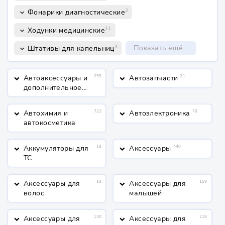
2
Фонарики диагностические
keyboard_arrow_down
11
Ходунки медицинские
keyboard_arrow_down
3
Показать ещё...
Штативы для капельниц
keyboard_arrow_down
Автоаксессуары и
255
Автозапчасти
21
keyboard_arrow_down
keyboard_arrow_down
дополнительное
оборудование
Автохимия и
722
Автоэлектроника
78
keyboard_arrow_down
keyboard_arrow_down
автокосметика
Аккумуляторы для
18
Аксессуары
440
keyboard_arrow_down
keyboard_arrow_down
ТС
Аксессуары для
19
Аксессуары для
159
keyboard_arrow_down
keyboard_arrow_down
волос
малышей
Аксессуары для
130
Аксессуары для
218
keyboard_arrow_down
keyboard_arrow_down