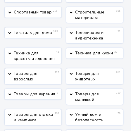
косметика
Спортивный товар
215
Строительные
165
keyboard_arrow_down
keyboard_arrow_down
материалы
Текстиль для дома
395
Телевизоры и
22
keyboard_arrow_down
keyboard_arrow_down
аудиотехника
Техника для
43
Техника для кухни
32
keyboard_arrow_down
keyboard_arrow_down
красоты и здоровья
Товары для
325
Товары для
611
keyboard_arrow_down
keyboard_arrow_down
взрослых
животных
Товары для курения
2
Товары для
310
keyboard_arrow_down
keyboard_arrow_down
малышей
Товары для отдыха
198
Умный дом и
78
keyboard_arrow_down
keyboard_arrow_down
и кемпинга
безопасность