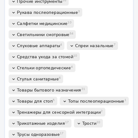
16
Прочие инструменты
keyboard_arrow_down
3
Рукава послеоперационные
keyboard_arrow_down
10
Салфетки медицинские
keyboard_arrow_down
64
Светильники смотровые
keyboard_arrow_down
4
7
Слуховые аппараты
Спреи назальные
keyboard_arrow_down
keyboard_arrow_down
10
Средства ухода за стомой
keyboard_arrow_down
4
Стельки ортопедические
keyboard_arrow_down
6
Стулья санитарные
keyboard_arrow_down
21
Товары бытового назначения
keyboard_arrow_down
5
1
Товары для стоп
Топы послеоперационные
keyboard_arrow_down
keyboard_arrow_down
2
Тренажеры для сенсорной интеграции
keyboard_arrow_down
17
10
Трикотажные изделия
Трости
keyboard_arrow_down
keyboard_arrow_down
17
Трусы одноразовые
keyboard_arrow_down