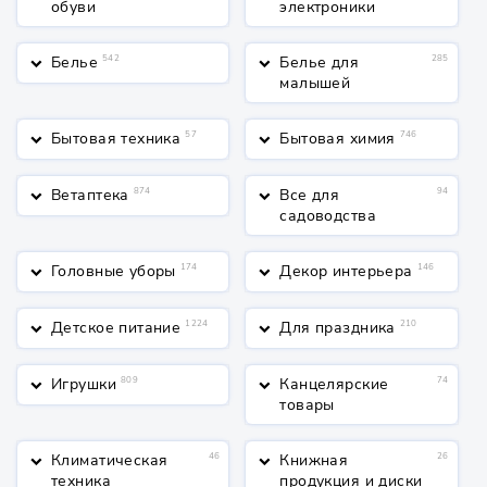
обуви
электроники
Белье
542
Белье для
285
keyboard_arrow_down
keyboard_arrow_down
малышей
Бытовая техника
57
Бытовая химия
746
keyboard_arrow_down
keyboard_arrow_down
Ветаптека
874
Все для
94
keyboard_arrow_down
keyboard_arrow_down
садоводства
Головные уборы
174
Декор интерьера
146
keyboard_arrow_down
keyboard_arrow_down
Детское питание
1224
Для праздника
210
keyboard_arrow_down
keyboard_arrow_down
Игрушки
809
Канцелярские
74
keyboard_arrow_down
keyboard_arrow_down
товары
Климатическая
46
Книжная
26
keyboard_arrow_down
keyboard_arrow_down
техника
продукция и диски