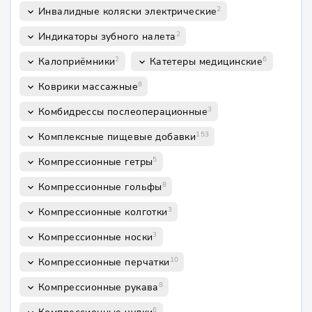
2
Инвалидные коляски электрические
keyboard_arrow_down
2
Индикаторы зубного налета
keyboard_arrow_down
2
6
Калоприёмники
Катетеры медицинские
keyboard_arrow_down
keyboard_arrow_down
8
Коврики массажные
keyboard_arrow_down
3
Комбидрессы послеоперационные
keyboard_arrow_down
153
Комплексные пищевые добавки
keyboard_arrow_down
5
Компрессионные гетры
keyboard_arrow_down
8
Компрессионные гольфы
keyboard_arrow_down
3
Компрессионные колготки
keyboard_arrow_down
3
Компрессионные носки
keyboard_arrow_down
10
Компрессионные перчатки
keyboard_arrow_down
8
Компрессионные рукава
keyboard_arrow_down
6