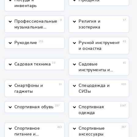
keyboard_arrow_down
keyboard_arrow_down
инвентарь
Профессиональные
8
Религия и
17
keyboard_arrow_down
keyboard_arrow_down
музыкальные
эзотерика
инструменты
Рукоделие
153
Ручной инструмент
63
keyboard_arrow_down
keyboard_arrow_down
и оснастка
Садовая техника
33
Садовые
41
keyboard_arrow_down
keyboard_arrow_down
инструменты и
полив
Смартфоны и
11
Спецодежда и
610
keyboard_arrow_down
keyboard_arrow_down
гаджеты
СИЗы
Спортивная обувь
237
Спортивная
1047
keyboard_arrow_down
keyboard_arrow_down
одежда
Спортивное
463
Спортивные
387
keyboard_arrow_down
keyboard_arrow_down
питание и
аксессуары