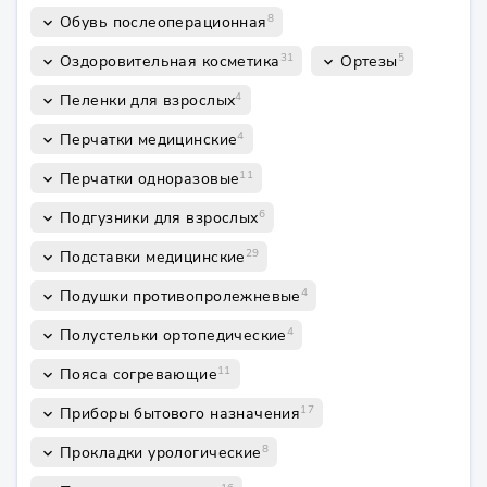
8
Обувь послеоперационная
keyboard_arrow_down
31
5
Оздоровительная косметика
Ортезы
keyboard_arrow_down
keyboard_arrow_down
4
Пеленки для взрослых
keyboard_arrow_down
4
Перчатки медицинские
keyboard_arrow_down
11
Перчатки одноразовые
keyboard_arrow_down
6
Подгузники для взрослых
keyboard_arrow_down
29
Подставки медицинские
keyboard_arrow_down
4
Подушки противопролежневые
keyboard_arrow_down
4
Полустельки ортопедические
keyboard_arrow_down
11
Пояса согревающие
keyboard_arrow_down
17
Приборы бытового назначения
keyboard_arrow_down
8
Прокладки урологические
keyboard_arrow_down