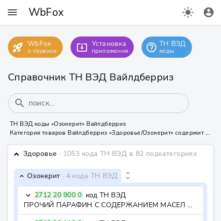
WbFox
menu
light_mode
account_circle
WbFox
Установка
ТН ВЭД
rocket_launch
help_outline
system_update_alt
о сервисе
приложения
коды
Справочник ТН ВЭД Вайлдберриз
search
ТН ВЭД коды «Озокерит» Вайлдберриз
Категория товаров Вайлдберриз «Здоровье/Озокерит» содержит 4 кода ТН ВЭД
Здоровье
· 1053 кода ТН ВЭД
в 82 подкатегориях
keyboard_arrow_down
unfold_more
Озокерит
· 4 кода ТН ВЭД
keyboard_arrow_down
2712 20 900 0
код ТН ВЭД
keyboard_arrow_down
ПРОЧИЙ ПАРАФИН С СОДЕРЖАНИЕМ МАСЕЛ МЕНЕЕ 0,75 МАС.% - - прочий