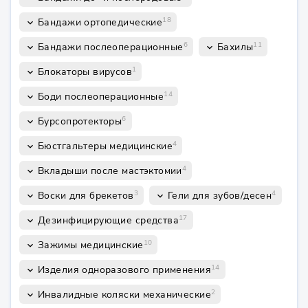
18
Бандажи ортопедические
keyboard_arrow_down
6
11
Бандажи послеоперационные
Бахилы
keyboard_arrow_down
keyboard_arrow_down
1
Блокаторы вирусов
keyboard_arrow_down
14
Боди послеоперационные
keyboard_arrow_down
6
Бурсопротекторы
keyboard_arrow_down
4
Бюстгальтеры медицинские
keyboard_arrow_down
4
Вкладыши после мастэктомии
keyboard_arrow_down
3
4
Воски для брекетов
Гели для зубов/десен
keyboard_arrow_down
keyboard_arrow_down
17
Дезинфицирующие средства
keyboard_arrow_down
10
Зажимы медицинские
keyboard_arrow_down
14
Изделия одноразового применения
keyboard_arrow_down
2
Инвалидные коляски механические
keyboard_arrow_down