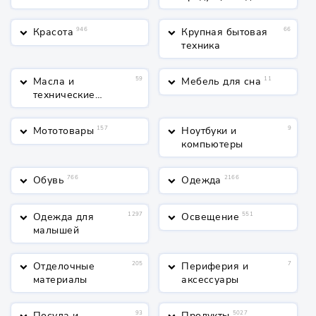
Красота
946
Крупная бытовая
66
keyboard_arrow_down
keyboard_arrow_down
техника
Масла и
59
Мебель для сна
11
keyboard_arrow_down
keyboard_arrow_down
технические
жидкости
Мототовары
157
Ноутбуки и
9
keyboard_arrow_down
keyboard_arrow_down
компьютеры
Обувь
766
Одежда
2166
keyboard_arrow_down
keyboard_arrow_down
Одежда для
1297
Освещение
551
keyboard_arrow_down
keyboard_arrow_down
малышей
Отделочные
205
Периферия и
7
keyboard_arrow_down
keyboard_arrow_down
материалы
аксессуары
Посуда и
93
Продукты
5027