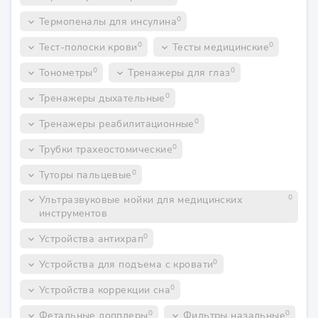
0
Термопеналы для инсулина
keyboard_arrow_down
0
0
Тест-полоски крови
Тесты медицинские
keyboard_arrow_down
keyboard_arrow_down
0
0
Тонометры
Тренажеры для глаз
keyboard_arrow_down
keyboard_arrow_down
0
Тренажеры дыхательные
keyboard_arrow_down
0
Тренажеры реабилитационные
keyboard_arrow_down
0
Трубки трахеостомические
keyboard_arrow_down
0
Туторы пальцевые
keyboard_arrow_down
0
Ультразвуковые мойки для медицинских
keyboard_arrow_down
инструментов
0
Устройства антихрап
keyboard_arrow_down
0
Устройства для подъема с кровати
keyboard_arrow_down
0
Устройства коррекции сна
keyboard_arrow_down
0
0
Фетальные допплеры
Фильтры назальные
keyboard_arrow_down
keyboard_arrow_down