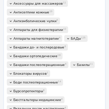
11
Аксессуары для массажеров
keyboard_arrow_down
19
Антисептики кожные
keyboard_arrow_down
5
Антиэмболические чулки
keyboard_arrow_down
12
Аппараты для физиотерапии
keyboard_arrow_down
4
125
Аппараты магнитотерапии
БАДы
keyboard_arrow_down
keyboard_arrow_down
6
Бандажи до- и послеродовые
keyboard_arrow_down
18
Бандажи ортопедические
keyboard_arrow_down
6
11
Бандажи послеоперационные
Бахилы
keyboard_arrow_down
keyboard_arrow_down
1
Блокаторы вирусов
keyboard_arrow_down
14
Боди послеоперационные
keyboard_arrow_down
6
Бурсопротекторы
keyboard_arrow_down
4
Бюстгальтеры медицинские
keyboard_arrow_down
4
Вкладыши после мастэктомии
keyboard_arrow_down