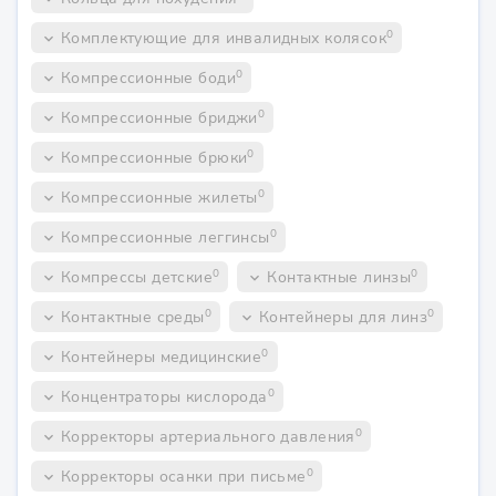
0
Комплектующие для инвалидных колясок
keyboard_arrow_down
0
Компрессионные боди
keyboard_arrow_down
0
Компрессионные бриджи
keyboard_arrow_down
0
Компрессионные брюки
keyboard_arrow_down
0
Компрессионные жилеты
keyboard_arrow_down
0
Компрессионные леггинсы
keyboard_arrow_down
0
0
Компрессы детские
Контактные линзы
keyboard_arrow_down
keyboard_arrow_down
0
0
Контактные среды
Контейнеры для линз
keyboard_arrow_down
keyboard_arrow_down
0
Контейнеры медицинские
keyboard_arrow_down
0
Концентраторы кислорода
keyboard_arrow_down
0
Корректоры артериального давления
keyboard_arrow_down
0
Корректоры осанки при письме
keyboard_arrow_down