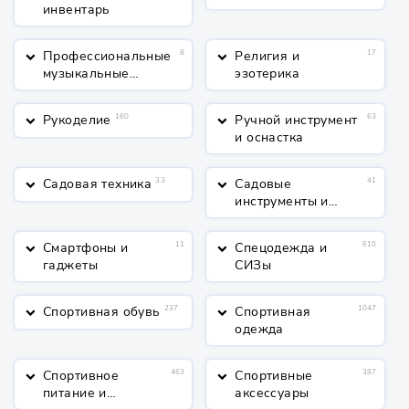
инвентарь
Профессиональные
8
Религия и
17
keyboard_arrow_down
keyboard_arrow_down
музыкальные
эзотерика
инструменты
Рукоделие
160
Ручной инструмент
63
keyboard_arrow_down
keyboard_arrow_down
и оснастка
Садовая техника
33
Садовые
41
keyboard_arrow_down
keyboard_arrow_down
инструменты и
полив
Смартфоны и
11
Спецодежда и
610
keyboard_arrow_down
keyboard_arrow_down
гаджеты
СИЗы
Спортивная обувь
237
Спортивная
1047
keyboard_arrow_down
keyboard_arrow_down
одежда
Спортивное
463
Спортивные
387
keyboard_arrow_down
keyboard_arrow_down
питание и
аксессуары