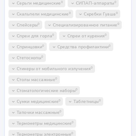
0
0
Серьги медицинские
СИПАП-аппараты
keyboard_arrow_down
keyboard_arrow_down
0
0
Скальпели медицинские
Скребки Гуаша
keyboard_arrow_down
keyboard_arrow_down
0
0
Спейсеры
Специализированное питание
keyboard_arrow_down
keyboard_arrow_down
0
0
Спреи для горла
Спреи от курения
keyboard_arrow_down
keyboard_arrow_down
0
0
Спринцовки
Средства профилактики
keyboard_arrow_down
keyboard_arrow_down
0
Стетоскопы
keyboard_arrow_down
0
Стикеры от мобильного излучения
keyboard_arrow_down
0
Столы массажные
keyboard_arrow_down
0
Стоматологические наборы
keyboard_arrow_down
0
0
Сумки медицинские
Таблетницы
keyboard_arrow_down
keyboard_arrow_down
0
Тапочки массажные
keyboard_arrow_down
0
Термометры медицинские
keyboard_arrow_down
0
Термометры электронные
keyboard_arrow_down