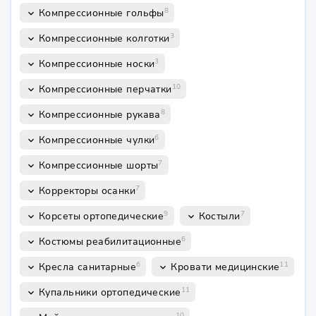
8
Компрессионные гольфы
keyboard_arrow_down
3
Компрессионные колготки
keyboard_arrow_down
3
Компрессионные носки
keyboard_arrow_down
10
Компрессионные перчатки
keyboard_arrow_down
8
Компрессионные рукава
keyboard_arrow_down
6
Компрессионные чулки
keyboard_arrow_down
7
Компрессионные шорты
keyboard_arrow_down
7
Корректоры осанки
keyboard_arrow_down
9
7
Корсеты ортопедические
Костыли
keyboard_arrow_down
keyboard_arrow_down
6
Костюмы реабилитационные
keyboard_arrow_down
6
11
Кресла санитарные
Кровати медицинские
keyboard_arrow_down
keyboard_arrow_down
11
Купальники ортопедические
keyboard_arrow_down
10