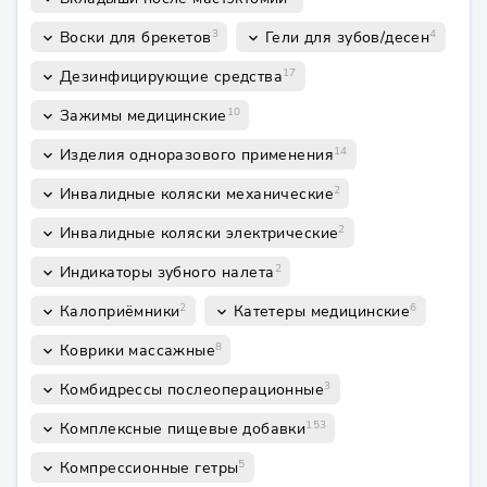
3
4
Воски для брекетов
Гели для зубов/десен
keyboard_arrow_down
keyboard_arrow_down
17
Дезинфицирующие средства
keyboard_arrow_down
10
Зажимы медицинские
keyboard_arrow_down
14
Изделия одноразового применения
keyboard_arrow_down
2
Инвалидные коляски механические
keyboard_arrow_down
2
Инвалидные коляски электрические
keyboard_arrow_down
2
Индикаторы зубного налета
keyboard_arrow_down
2
6
Калоприёмники
Катетеры медицинские
keyboard_arrow_down
keyboard_arrow_down
8
Коврики массажные
keyboard_arrow_down
3
Комбидрессы послеоперационные
keyboard_arrow_down
153
Комплексные пищевые добавки
keyboard_arrow_down
5
Компрессионные гетры
keyboard_arrow_down