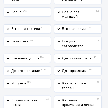
Белье
542
Белье для
285
keyboard_arrow_down
keyboard_arrow_down
малышей
Бытовая техника
57
Бытовая химия
747
keyboard_arrow_down
keyboard_arrow_down
Ветаптека
874
Все для
94
keyboard_arrow_down
keyboard_arrow_down
садоводства
Головные уборы
174
Декор интерьера
146
keyboard_arrow_down
keyboard_arrow_down
Детское питание
1224
Для праздника
210
keyboard_arrow_down
keyboard_arrow_down
Игрушки
815
Канцелярские
76
keyboard_arrow_down
keyboard_arrow_down
товары
Климатическая
46
Книжная
28
keyboard_arrow_down
keyboard_arrow_down
техника
продукция и диски