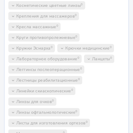
0
Косметические цветные линзы
keyboard_arrow_down
0
Крепления для массажеров
keyboard_arrow_down
0
Кресла массажные
keyboard_arrow_down
0
Круги противопролежневые
keyboard_arrow_down
0
0
Кружки Эсмарха
Крючки медицинские
keyboard_arrow_down
keyboard_arrow_down
0
0
Лабораторное оборудование
Ланцеты
keyboard_arrow_down
keyboard_arrow_down
0
Леггинсы послеоперационные
keyboard_arrow_down
0
Лестницы реабилитационные
keyboard_arrow_down
0
Линейки скиаскопические
keyboard_arrow_down
0
Линзы для очков
keyboard_arrow_down
0
Линзы офтальмологические
keyboard_arrow_down
0
Листы для изготовления ортезов
keyboard_arrow_down
0