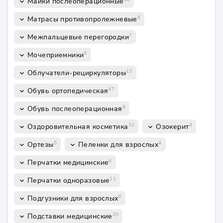
Майки послеоперационные
keyboard_arrow_down
6
Матрасы противопролежневые
keyboard_arrow_down
7
Межпальцевые перегородки
keyboard_arrow_down
6
Мочеприемники
keyboard_arrow_down
13
Облучатели-рециркуляторы
keyboard_arrow_down
47
Обувь ортопедическая
keyboard_arrow_down
8
Обувь послеоперационная
keyboard_arrow_down
32
4
Оздоровительная косметика
Озокерит
keyboard_arrow_down
keyboard_arrow_down
5
4
Ортезы
Пеленки для взрослых
keyboard_arrow_down
keyboard_arrow_down
4
Перчатки медицинские
keyboard_arrow_down
11
Перчатки одноразовые
keyboard_arrow_down
6
Подгузники для взрослых
keyboard_arrow_down
29
Подставки медицинские
keyboard_arrow_down