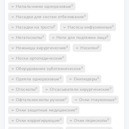
0
Напальчники одноразовые
keyboard_arrow_down
0
Насадки для систем отбеливания
keyboard_arrow_down
0
0
Насадки на трости
Насосы инфузионные
keyboard_arrow_down
keyboard_arrow_down
0
0
Негатоскопы
Нити для подтяжки лица
keyboard_arrow_down
keyboard_arrow_down
0
0
Ножницы хирургические
Носилки
keyboard_arrow_down
keyboard_arrow_down
0
Носки ортопедические
keyboard_arrow_down
0
Оборудование зуботехническое
keyboard_arrow_down
0
0
Одеяла одноразовые
Окклюдеры
keyboard_arrow_down
keyboard_arrow_down
0
0
Отоскопы
Отсасыватели хирургические
keyboard_arrow_down
keyboard_arrow_down
0
0
Офтальмоскопы ручные
Очки глаукомные
keyboard_arrow_down
keyboard_arrow_down
0
Очки защитные медицинские
keyboard_arrow_down
0
0
Очки корригирующие
Очки перископы
keyboard_arrow_down
keyboard_arrow_down