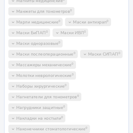
Магниты медицинские
keyboard_arrow_down
0
Манжеты для тонометров
keyboard_arrow_down
0
0
Марли медицинские
Маски антихрап
keyboard_arrow_down
keyboard_arrow_down
0
0
Маски БиПАП
Маски ИВЛ
keyboard_arrow_down
keyboard_arrow_down
0
Маски одноразовые
keyboard_arrow_down
0
0
Маски послеоперационные
Маски СИПАП
keyboard_arrow_down
keyboard_arrow_down
0
Массажеры механические
keyboard_arrow_down
0
Молотки неврологические
keyboard_arrow_down
0
Наборы хирургические
keyboard_arrow_down
0
Нагнетатели для тонометров
keyboard_arrow_down
0
Нагрудники защитные
keyboard_arrow_down
0
Накладки на костыли
keyboard_arrow_down
0
Наконечники стоматологические
keyboard_arrow_down