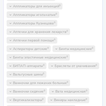
0
Аппликаторы для инъекций
keyboard_arrow_down
0
Аппликаторы игольчатые
keyboard_arrow_down
0
Аппликаторы Кузнецова
keyboard_arrow_down
0
Аптечки для хранения лекарств
keyboard_arrow_down
0
Аптечки первой помощи
keyboard_arrow_down
0
0
Аспираторы детские
Бинты медицинские
keyboard_arrow_down
keyboard_arrow_down
0
Бинты эластичные медицинские
keyboard_arrow_down
0
0
БИПАП-аппараты
Браслеты от укачивания
keyboard_arrow_down
keyboard_arrow_down
0
Вальгусные шины
keyboard_arrow_down
0
Ванночки для лежачих больных
keyboard_arrow_down
0
0
Ванночки сидячие
Вата медицинская
keyboard_arrow_down
keyboard_arrow_down
0
0
Вертикализаторы
Виниры накладные
keyboard_arrow_down
keyboard_arrow_down