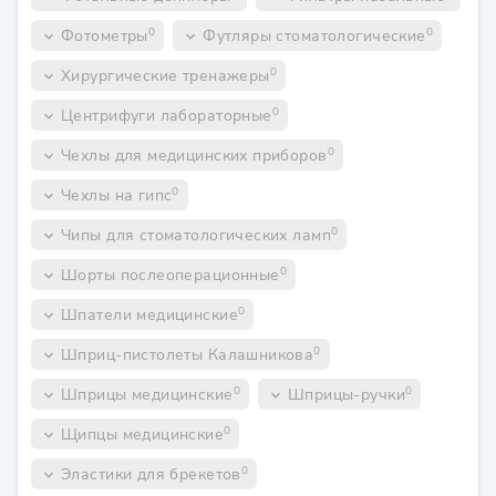
0
0
Фотометры
Футляры стоматологические
keyboard_arrow_down
keyboard_arrow_down
0
Хирургические тренажеры
keyboard_arrow_down
0
Центрифуги лабораторные
keyboard_arrow_down
0
Чехлы для медицинских приборов
keyboard_arrow_down
0
Чехлы на гипс
keyboard_arrow_down
0
Чипы для стоматологических ламп
keyboard_arrow_down
0
Шорты послеоперационные
keyboard_arrow_down
0
Шпатели медицинские
keyboard_arrow_down
0
Шприц-пистолеты Калашникова
keyboard_arrow_down
0
0
Шприцы медицинские
Шприцы-ручки
keyboard_arrow_down
keyboard_arrow_down
0
Щипцы медицинские
keyboard_arrow_down
0
Эластики для брекетов
keyboard_arrow_down