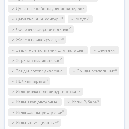
0
Душевые кабины для инвалидов
keyboard_arrow_down
0
0
Дыхательные контуры
Жгуты
keyboard_arrow_down
keyboard_arrow_down
0
Жилеты оздоровительные
keyboard_arrow_down
0
Жилеты фиксирующие
keyboard_arrow_down
0
0
Защитные колпачки для пальцев
Зеленки
keyboard_arrow_down
keyboard_arrow_down
0
Зеркала медицинские
keyboard_arrow_down
0
0
Зонды логопедические
Зонды ректальные
keyboard_arrow_down
keyboard_arrow_down
0
ИВЛ-аппараты
keyboard_arrow_down
0
Иглодержатели хирургические
keyboard_arrow_down
0
0
Иглы акупунктурные
Иглы Губера
keyboard_arrow_down
keyboard_arrow_down
0
Иглы для шприц-ручек
keyboard_arrow_down
0
Иглы инъекционные
keyboard_arrow_down