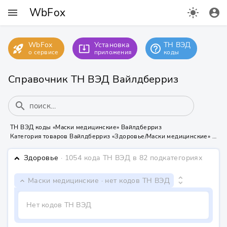
WbFox
menu
light_mode
account_circle
WbFox
Установка
ТН ВЭД
rocket_launch
help_outline
system_update_alt
о сервисе
приложения
коды
Справочник ТН ВЭД Вайлдберриз
search
ТН ВЭД коды «Маски медицинские» Вайлдберриз
Категория товаров Вайлдберриз «Здоровье/Маски медицинские» не содержит ТН ВЭД кодов
Здоровье
· 1054 кода ТН ВЭД
в 82 подкатегориях
keyboard_arrow_down
unfold_more
Маски медицинские
· нет кодов ТН ВЭД
keyboard_arrow_down
Нет кодов ТН ВЭД