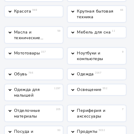
Красота
948
Крупная бытовая
66
keyboard_arrow_down
keyboard_arrow_down
техника
Масла и
59
Мебель для сна
11
keyboard_arrow_down
keyboard_arrow_down
технические
жидкости
Мототовары
157
Ноутбуки и
9
keyboard_arrow_down
keyboard_arrow_down
компьютеры
Обувь
766
Одежда
2167
keyboard_arrow_down
keyboard_arrow_down
Одежда для
1297
Освещение
552
keyboard_arrow_down
keyboard_arrow_down
малышей
Отделочные
205
Периферия и
7
keyboard_arrow_down
keyboard_arrow_down
материалы
аксессуары
Посуда и
93
Продукты
5032
keyboard_arrow_down
keyboard_arrow_down