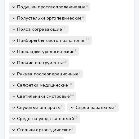
4
Подушки противопролежневые
keyboard_arrow_down
4
Полустельки ортопедические
keyboard_arrow_down
11
Пояса согревающие
keyboard_arrow_down
17
Приборы бытового назначения
keyboard_arrow_down
8
Прокладки урологические
keyboard_arrow_down
16
Прочие инструменты
keyboard_arrow_down
3
Рукава послеоперационные
keyboard_arrow_down
10
Салфетки медицинские
keyboard_arrow_down
64
Светильники смотровые
keyboard_arrow_down
4
7
Слуховые аппараты
Спреи назальные
keyboard_arrow_down
keyboard_arrow_down
10
Средства ухода за стомой
keyboard_arrow_down
4
Стельки ортопедические
keyboard_arrow_down