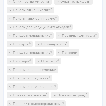
0
0
Очки против мигрени
Очки-тренажеры
keyboard_arrow_down
keyboard_arrow_down
0
Пакеты гигиенические
keyboard_arrow_down
0
Пакеты гипотермические
keyboard_arrow_down
0
Пакеты для медицинских отходов
keyboard_arrow_down
0
0
Пандусы медицинские
Пастилки для горла
keyboard_arrow_down
keyboard_arrow_down
0
0
Пессарии
Пикфлоуметры
keyboard_arrow_down
keyboard_arrow_down
0
0
Пинцеты медицинские
Пипетки
keyboard_arrow_down
keyboard_arrow_down
0
0
Писсуары
Пластыри
keyboard_arrow_down
keyboard_arrow_down
0
Пластыри для похудения
keyboard_arrow_down
0
Пластыри от курения
keyboard_arrow_down
0
Пластыри от укачивания
keyboard_arrow_down
0
0
Повязки магнитные
Повязки на рану
keyboard_arrow_down
keyboard_arrow_down
0
Повязки послеоперационные
keyboard_arrow_down