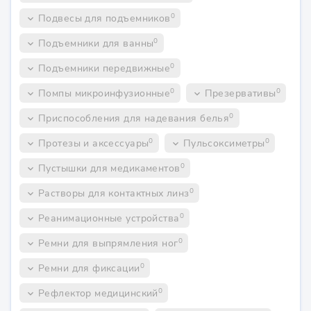
0
Подвесы для подъемников
keyboard_arrow_down
0
Подъемники для ванны
keyboard_arrow_down
0
Подъемники передвижные
keyboard_arrow_down
0
0
Помпы микроинфузионные
Презервативы
keyboard_arrow_down
keyboard_arrow_down
0
Приспособления для надевания белья
keyboard_arrow_down
0
0
Протезы и аксессуары
Пульсоксиметры
keyboard_arrow_down
keyboard_arrow_down
0
Пустышки для медикаментов
keyboard_arrow_down
0
Растворы для контактных линз
keyboard_arrow_down
0
Реанимационные устройства
keyboard_arrow_down
0
Ремни для выпрямления ног
keyboard_arrow_down
0
Ремни для фиксации
keyboard_arrow_down
0
Рефлектор медицинский
keyboard_arrow_down