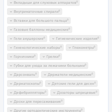
0
Вкладыши для слуховых аппаратов
keyboard_arrow_down
0
Внутриматочные спирали
keyboard_arrow_down
0
Вставки для большого пальца
keyboard_arrow_down
0
Газовые баллоны медицинские
keyboard_arrow_down
0
0
Гели акушерские
Гигиенические изделия
keyboard_arrow_down
keyboard_arrow_down
0
0
Гинекологические наборы
Глюкометры
keyboard_arrow_down
keyboard_arrow_down
0
0
Горчичники
Грелки
keyboard_arrow_down
keyboard_arrow_down
0
Губки для ухода за лежачими больными
keyboard_arrow_down
0
0
Дарсонваль
Держатели медицинские
keyboard_arrow_down
keyboard_arrow_down
0
0
Дерматоскопы
Детские гели для десен
keyboard_arrow_down
keyboard_arrow_down
0
0
Дефибрилляторы
Дозаторы шприцевые
keyboard_arrow_down
keyboard_arrow_down
0
Доски для пересаживания
keyboard_arrow_down
0
Другие ортодонтические инструменты
keyboard_arrow_down