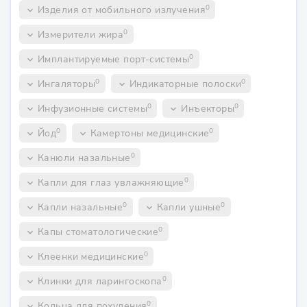
0
Изделия от мобильного излучения
keyboard_arrow_down
0
Измерители жира
keyboard_arrow_down
0
Имплантируемые порт-системы
keyboard_arrow_down
0
0
Ингаляторы
Индикаторные полоски
keyboard_arrow_down
keyboard_arrow_down
0
0
Инфузионные системы
Инъекторы
keyboard_arrow_down
keyboard_arrow_down
0
0
Йод
Камертоны медицинские
keyboard_arrow_down
keyboard_arrow_down
0
Канюли назальные
keyboard_arrow_down
0
Капли для глаз увлажняющие
keyboard_arrow_down
0
0
Капли назальные
Капли ушные
keyboard_arrow_down
keyboard_arrow_down
0
Капы стоматологические
keyboard_arrow_down
0
Клеенки медицинские
keyboard_arrow_down
0
Клинки для ларингоскопа
keyboard_arrow_down
0
Кольца для похудения
keyboard_arrow_down