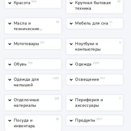
Красота
946
Крупная бытовая
66
keyboard_arrow_down
keyboard_arrow_down
техника
Масла и
59
Мебель для сна
11
keyboard_arrow_down
keyboard_arrow_down
технические
жидкости
Мототовары
157
Ноутбуки и
9
keyboard_arrow_down
keyboard_arrow_down
компьютеры
Обувь
766
Одежда
2166
keyboard_arrow_down
keyboard_arrow_down
Одежда для
1297
Освещение
551
keyboard_arrow_down
keyboard_arrow_down
малышей
Отделочные
205
Периферия и
7
keyboard_arrow_down
keyboard_arrow_down
материалы
аксессуары
Посуда и
93
Продукты
5027
keyboard_arrow_down
keyboard_arrow_down
инвентарь