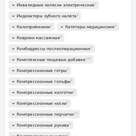
2
Инвалидные коляски электрические
keyboard_arrow_down
2
Индикаторы зубного налета
keyboard_arrow_down
2
6
Калоприёмники
Катетеры медицинские
keyboard_arrow_down
keyboard_arrow_down
8
Коврики массажные
keyboard_arrow_down
3
Комбидрессы послеоперационные
keyboard_arrow_down
153
Комплексные пищевые добавки
keyboard_arrow_down
5
Компрессионные гетры
keyboard_arrow_down
8
Компрессионные гольфы
keyboard_arrow_down
3
Компрессионные колготки
keyboard_arrow_down
3
Компрессионные носки
keyboard_arrow_down
10
Компрессионные перчатки
keyboard_arrow_down
8
Компрессионные рукава
keyboard_arrow_down
6