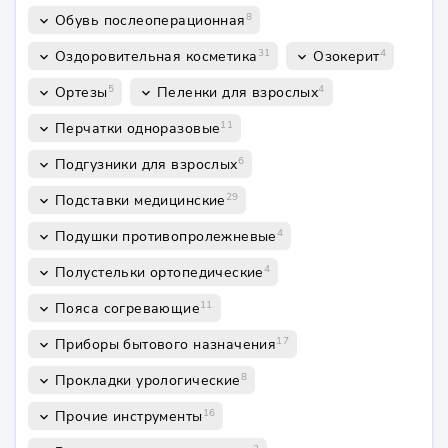
8
Обувь послеоперационная
keyboard_arrow_down
31
4
Оздоровительная косметика
Озокерит
keyboard_arrow_down
keyboard_arrow_down
5
4
Ортезы
Пеленки для взрослых
keyboard_arrow_down
keyboard_arrow_down
11
Перчатки одноразовые
keyboard_arrow_down
6
Подгузники для взрослых
keyboard_arrow_down
29
Подставки медицинские
keyboard_arrow_down
4
Подушки противопролежневые
keyboard_arrow_down
4
Полустельки ортопедические
keyboard_arrow_down
11
Пояса согревающие
keyboard_arrow_down
17
Приборы бытового назначения
keyboard_arrow_down
8
Прокладки урологические
keyboard_arrow_down
16
Прочие инструменты
keyboard_arrow_down