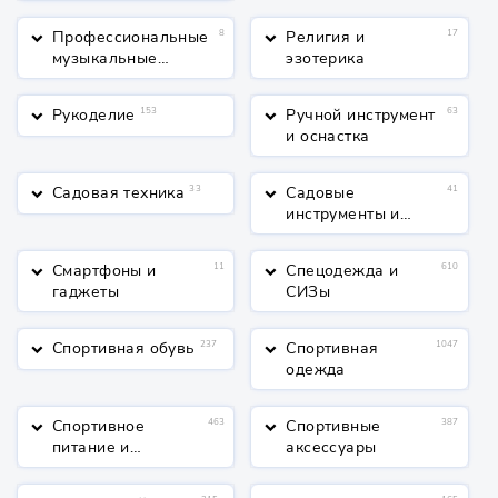
Профессиональные
8
Религия и
17
keyboard_arrow_down
keyboard_arrow_down
музыкальные
эзотерика
инструменты
Рукоделие
153
Ручной инструмент
63
keyboard_arrow_down
keyboard_arrow_down
и оснастка
Садовая техника
33
Садовые
41
keyboard_arrow_down
keyboard_arrow_down
инструменты и
полив
Смартфоны и
11
Спецодежда и
610
keyboard_arrow_down
keyboard_arrow_down
гаджеты
СИЗы
Спортивная обувь
237
Спортивная
1047
keyboard_arrow_down
keyboard_arrow_down
одежда
Спортивное
463
Спортивные
387
keyboard_arrow_down
keyboard_arrow_down
питание и
аксессуары
косметика