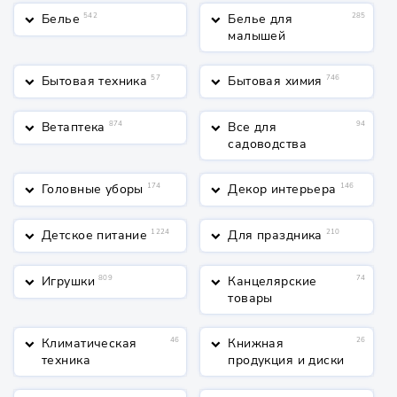
Белье
542
Белье для
285
keyboard_arrow_down
keyboard_arrow_down
малышей
Бытовая техника
57
Бытовая химия
746
keyboard_arrow_down
keyboard_arrow_down
Ветаптека
874
Все для
94
keyboard_arrow_down
keyboard_arrow_down
садоводства
Головные уборы
174
Декор интерьера
146
keyboard_arrow_down
keyboard_arrow_down
Детское питание
1224
Для праздника
210
keyboard_arrow_down
keyboard_arrow_down
Игрушки
809
Канцелярские
74
keyboard_arrow_down
keyboard_arrow_down
товары
Климатическая
46
Книжная
26
keyboard_arrow_down
keyboard_arrow_down
техника
продукция и диски