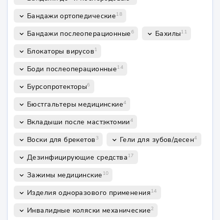
18
Бандажи ортопедические
keyboard_arrow_down
6
11
Бандажи послеоперационные
Бахилы
keyboard_arrow_down
keyboard_arrow_down
1
Блокаторы вирусов
keyboard_arrow_down
14
Боди послеоперационные
keyboard_arrow_down
6
Бурсопротекторы
keyboard_arrow_down
4
Бюстгальтеры медицинские
keyboard_arrow_down
4
Вкладыши после мастэктомии
keyboard_arrow_down
3
4
Воски для брекетов
Гели для зубов/десен
keyboard_arrow_down
keyboard_arrow_down
17
Дезинфицирующие средства
keyboard_arrow_down
10
Зажимы медицинские
keyboard_arrow_down
14
Изделия одноразового применения
keyboard_arrow_down
2
Инвалидные коляски механические
keyboard_arrow_down