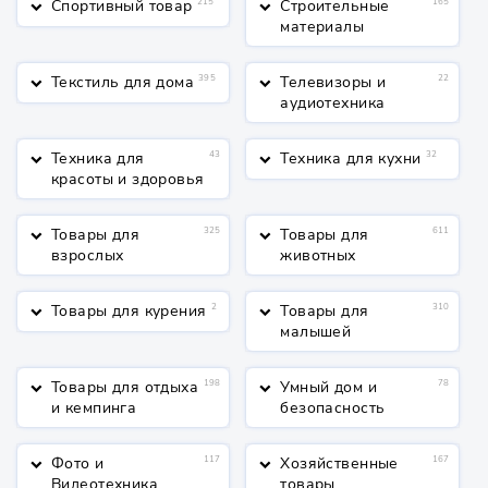
Спортивный товар
215
Строительные
165
keyboard_arrow_down
keyboard_arrow_down
материалы
Текстиль для дома
395
Телевизоры и
22
keyboard_arrow_down
keyboard_arrow_down
аудиотехника
Техника для
43
Техника для кухни
32
keyboard_arrow_down
keyboard_arrow_down
красоты и здоровья
Товары для
325
Товары для
611
keyboard_arrow_down
keyboard_arrow_down
взрослых
животных
Товары для курения
2
Товары для
310
keyboard_arrow_down
keyboard_arrow_down
малышей
Товары для отдыха
198
Умный дом и
78
keyboard_arrow_down
keyboard_arrow_down
и кемпинга
безопасность
Фото и
117
Хозяйственные
167
keyboard_arrow_down
keyboard_arrow_down
Видеотехника
товары