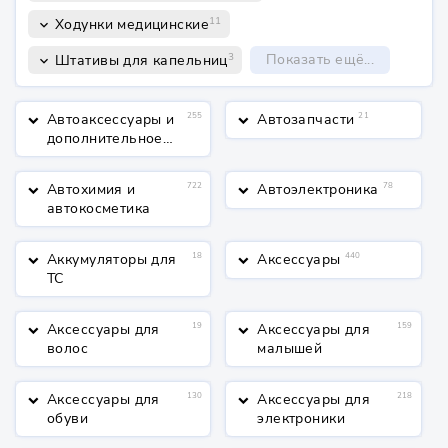
11
Ходунки медицинские
keyboard_arrow_down
3
Показать ещё...
Штативы для капельниц
keyboard_arrow_down
Автоаксессуары и
255
Автозапчасти
21
keyboard_arrow_down
keyboard_arrow_down
дополнительное
оборудование
Автохимия и
722
Автоэлектроника
78
keyboard_arrow_down
keyboard_arrow_down
автокосметика
Аккумуляторы для
18
Аксессуары
440
keyboard_arrow_down
keyboard_arrow_down
ТС
Аксессуары для
19
Аксессуары для
159
keyboard_arrow_down
keyboard_arrow_down
волос
малышей
Аксессуары для
130
Аксессуары для
218
keyboard_arrow_down
keyboard_arrow_down
обуви
электроники