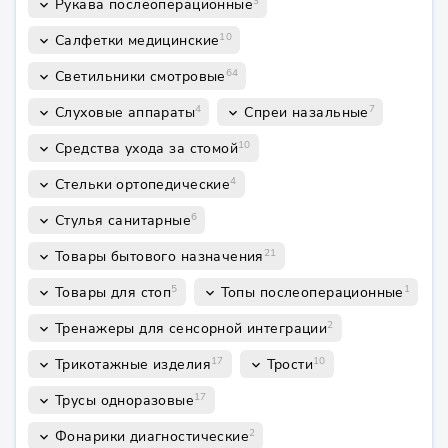
3
Рукава послеоперационные
keyboard_arrow_down
10
Салфетки медицинские
keyboard_arrow_down
64
Светильники смотровые
keyboard_arrow_down
4
7
Слуховые аппараты
Спреи назальные
keyboard_arrow_down
keyboard_arrow_down
10
Средства ухода за стомой
keyboard_arrow_down
4
Стельки ортопедические
keyboard_arrow_down
6
Стулья санитарные
keyboard_arrow_down
21
Товары бытового назначения
keyboard_arrow_down
5
1
Товары для стоп
Топы послеоперационные
keyboard_arrow_down
keyboard_arrow_down
2
Тренажеры для сенсорной интеграции
keyboard_arrow_down
17
10
Трикотажные изделия
Трости
keyboard_arrow_down
keyboard_arrow_down
17
Трусы одноразовые
keyboard_arrow_down
2
Фонарики диагностические
keyboard_arrow_down