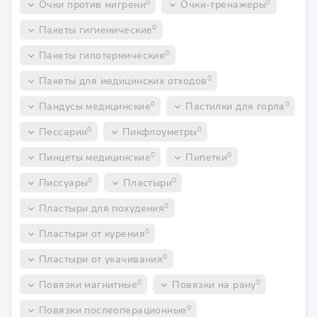
0
0
Очки против мигрени
Очки-тренажеры
keyboard_arrow_down
keyboard_arrow_down
0
Пакеты гигиенические
keyboard_arrow_down
0
Пакеты гипотермические
keyboard_arrow_down
0
Пакеты для медицинских отходов
keyboard_arrow_down
0
0
Пандусы медицинские
Пастилки для горла
keyboard_arrow_down
keyboard_arrow_down
0
0
Пессарии
Пикфлоуметры
keyboard_arrow_down
keyboard_arrow_down
0
0
Пинцеты медицинские
Пипетки
keyboard_arrow_down
keyboard_arrow_down
0
0
Писсуары
Пластыри
keyboard_arrow_down
keyboard_arrow_down
0
Пластыри для похудения
keyboard_arrow_down
0
Пластыри от курения
keyboard_arrow_down
0
Пластыри от укачивания
keyboard_arrow_down
0
0
Повязки магнитные
Повязки на рану
keyboard_arrow_down
keyboard_arrow_down
0
Повязки послеоперационные
keyboard_arrow_down