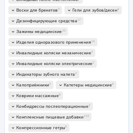
3
4
Воски для брекетов
Гели для зубов/десен
keyboard_arrow_down
keyboard_arrow_down
17
Дезинфицирующие средства
keyboard_arrow_down
10
Зажимы медицинские
keyboard_arrow_down
14
Изделия одноразового применения
keyboard_arrow_down
2
Инвалидные коляски механические
keyboard_arrow_down
2
Инвалидные коляски электрические
keyboard_arrow_down
2
Индикаторы зубного налета
keyboard_arrow_down
2
6
Калоприёмники
Катетеры медицинские
keyboard_arrow_down
keyboard_arrow_down
8
Коврики массажные
keyboard_arrow_down
3
Комбидрессы послеоперационные
keyboard_arrow_down
153
Комплексные пищевые добавки
keyboard_arrow_down
5
Компрессионные гетры
keyboard_arrow_down