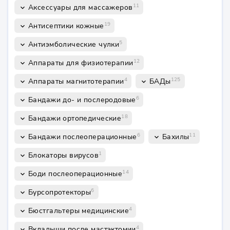
11
Аксессуары для массажеров
keyboard_arrow_down
19
Антисептики кожные
keyboard_arrow_down
5
Антиэмболические чулки
keyboard_arrow_down
12
Аппараты для физиотерапии
keyboard_arrow_down
4
125
Аппараты магнитотерапии
БАДы
keyboard_arrow_down
keyboard_arrow_down
6
Бандажи до- и послеродовые
keyboard_arrow_down
18
Бандажи ортопедические
keyboard_arrow_down
6
11
Бандажи послеоперационные
Бахилы
keyboard_arrow_down
keyboard_arrow_down
1
Блокаторы вирусов
keyboard_arrow_down
14
Боди послеоперационные
keyboard_arrow_down
6
Бурсопротекторы
keyboard_arrow_down
4
Бюстгальтеры медицинские
keyboard_arrow_down
4
Вкладыши после мастэктомии
keyboard_arrow_down