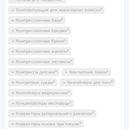
0
Комплектующие для инвалидных колясок
keyboard_arrow_down
0
Компрессионные боди
keyboard_arrow_down
0
Компрессионные бриджи
keyboard_arrow_down
0
Компрессионные брюки
keyboard_arrow_down
0
Компрессионные жилеты
keyboard_arrow_down
0
Компрессионные леггинсы
keyboard_arrow_down
0
0
Компрессы детские
Контактные линзы
keyboard_arrow_down
keyboard_arrow_down
0
0
Контактные среды
Контейнеры для линз
keyboard_arrow_down
keyboard_arrow_down
0
Контейнеры медицинские
keyboard_arrow_down
0
Концентраторы кислорода
keyboard_arrow_down
0
Корректоры артериального давления
keyboard_arrow_down
0
Корректоры осанки при письме
keyboard_arrow_down