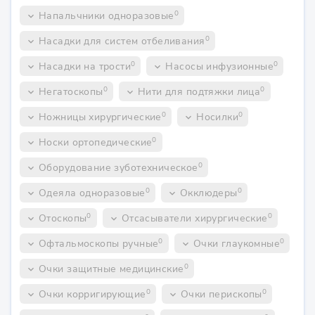
0
Напальчники одноразовые
keyboard_arrow_down
0
Насадки для систем отбеливания
keyboard_arrow_down
0
0
Насадки на трости
Насосы инфузионные
keyboard_arrow_down
keyboard_arrow_down
0
0
Негатоскопы
Нити для подтяжки лица
keyboard_arrow_down
keyboard_arrow_down
0
0
Ножницы хирургические
Носилки
keyboard_arrow_down
keyboard_arrow_down
0
Носки ортопедические
keyboard_arrow_down
0
Оборудование зуботехническое
keyboard_arrow_down
0
0
Одеяла одноразовые
Окклюдеры
keyboard_arrow_down
keyboard_arrow_down
0
0
Отоскопы
Отсасыватели хирургические
keyboard_arrow_down
keyboard_arrow_down
0
0
Офтальмоскопы ручные
Очки глаукомные
keyboard_arrow_down
keyboard_arrow_down
0
Очки защитные медицинские
keyboard_arrow_down
0
0
Очки корригирующие
Очки перископы
keyboard_arrow_down
keyboard_arrow_down