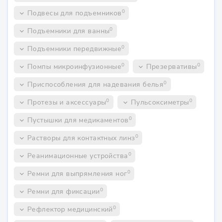
0
Подвесы для подъемников
keyboard_arrow_down
0
Подъемники для ванны
keyboard_arrow_down
0
Подъемники передвижные
keyboard_arrow_down
0
0
Помпы микроинфузионные
Презервативы
keyboard_arrow_down
keyboard_arrow_down
0
Приспособления для надевания белья
keyboard_arrow_down
0
0
Протезы и аксессуары
Пульсоксиметры
keyboard_arrow_down
keyboard_arrow_down
0
Пустышки для медикаментов
keyboard_arrow_down
0
Растворы для контактных линз
keyboard_arrow_down
0
Реанимационные устройства
keyboard_arrow_down
0
Ремни для выпрямления ног
keyboard_arrow_down
0
Ремни для фиксации
keyboard_arrow_down
0
Рефлектор медицинский
keyboard_arrow_down