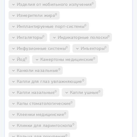
0
Изделия от мобильного излучения
keyboard_arrow_down
0
Измерители жира
keyboard_arrow_down
0
Имплантируемые порт-системы
keyboard_arrow_down
0
0
Ингаляторы
Индикаторные полоски
keyboard_arrow_down
keyboard_arrow_down
0
0
Инфузионные системы
Инъекторы
keyboard_arrow_down
keyboard_arrow_down
0
0
Йод
Камертоны медицинские
keyboard_arrow_down
keyboard_arrow_down
0
Канюли назальные
keyboard_arrow_down
0
Капли для глаз увлажняющие
keyboard_arrow_down
0
0
Капли назальные
Капли ушные
keyboard_arrow_down
keyboard_arrow_down
0
Капы стоматологические
keyboard_arrow_down
0
Клеенки медицинские
keyboard_arrow_down
0
Клинки для ларингоскопа
keyboard_arrow_down
0
Кольца для похудения
keyboard_arrow_down