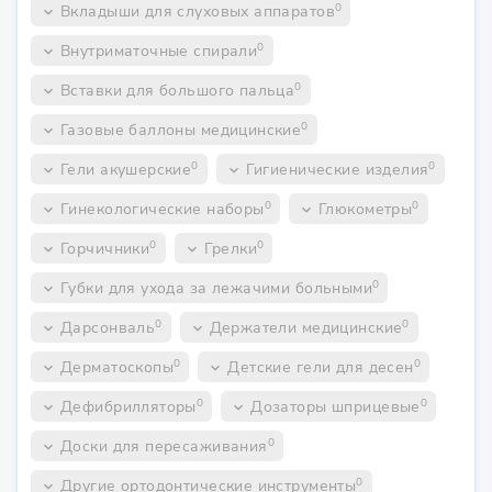
0
Вкладыши для слуховых аппаратов
keyboard_arrow_down
0
Внутриматочные спирали
keyboard_arrow_down
0
Вставки для большого пальца
keyboard_arrow_down
0
Газовые баллоны медицинские
keyboard_arrow_down
0
0
Гели акушерские
Гигиенические изделия
keyboard_arrow_down
keyboard_arrow_down
0
0
Гинекологические наборы
Глюкометры
keyboard_arrow_down
keyboard_arrow_down
0
0
Горчичники
Грелки
keyboard_arrow_down
keyboard_arrow_down
0
Губки для ухода за лежачими больными
keyboard_arrow_down
0
0
Дарсонваль
Держатели медицинские
keyboard_arrow_down
keyboard_arrow_down
0
0
Дерматоскопы
Детские гели для десен
keyboard_arrow_down
keyboard_arrow_down
0
0
Дефибрилляторы
Дозаторы шприцевые
keyboard_arrow_down
keyboard_arrow_down
0
Доски для пересаживания
keyboard_arrow_down
0
Другие ортодонтические инструменты
keyboard_arrow_down