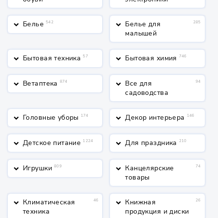
Белье
542
Белье для
285
keyboard_arrow_down
keyboard_arrow_down
малышей
Бытовая техника
57
Бытовая химия
746
keyboard_arrow_down
keyboard_arrow_down
Ветаптека
874
Все для
94
keyboard_arrow_down
keyboard_arrow_down
садоводства
Головные уборы
174
Декор интерьера
146
keyboard_arrow_down
keyboard_arrow_down
Детское питание
1224
Для праздника
210
keyboard_arrow_down
keyboard_arrow_down
Игрушки
809
Канцелярские
74
keyboard_arrow_down
keyboard_arrow_down
товары
Климатическая
46
Книжная
26
keyboard_arrow_down
keyboard_arrow_down
техника
продукция и диски