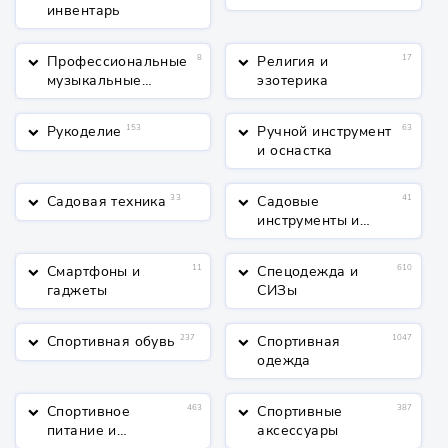
инвентарь
Профессиональные
8
Религия и
17
keyboard_arrow_down
keyboard_arrow_down
музыкальные
эзотерика
инструменты
Рукоделие
153
Ручной инструмент
63
keyboard_arrow_down
keyboard_arrow_down
и оснастка
Садовая техника
33
Садовые
41
keyboard_arrow_down
keyboard_arrow_down
инструменты и
полив
Смартфоны и
11
Спецодежда и
610
keyboard_arrow_down
keyboard_arrow_down
гаджеты
СИЗы
Спортивная обувь
237
Спортивная
1047
keyboard_arrow_down
keyboard_arrow_down
одежда
Спортивное
463
Спортивные
387
keyboard_arrow_down
keyboard_arrow_down
питание и
аксессуары