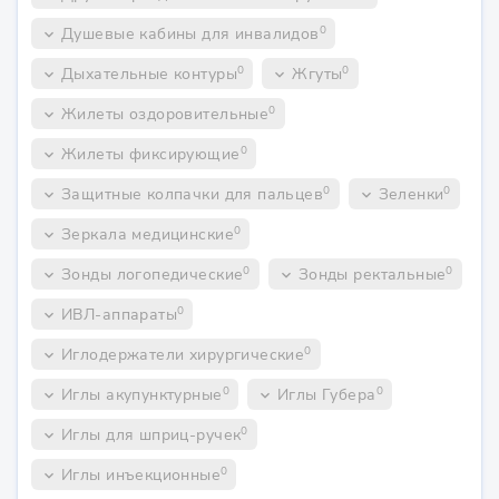
0
Душевые кабины для инвалидов
keyboard_arrow_down
0
0
Дыхательные контуры
Жгуты
keyboard_arrow_down
keyboard_arrow_down
0
Жилеты оздоровительные
keyboard_arrow_down
0
Жилеты фиксирующие
keyboard_arrow_down
0
0
Защитные колпачки для пальцев
Зеленки
keyboard_arrow_down
keyboard_arrow_down
0
Зеркала медицинские
keyboard_arrow_down
0
0
Зонды логопедические
Зонды ректальные
keyboard_arrow_down
keyboard_arrow_down
0
ИВЛ-аппараты
keyboard_arrow_down
0
Иглодержатели хирургические
keyboard_arrow_down
0
0
Иглы акупунктурные
Иглы Губера
keyboard_arrow_down
keyboard_arrow_down
0
Иглы для шприц-ручек
keyboard_arrow_down
0
Иглы инъекционные
keyboard_arrow_down