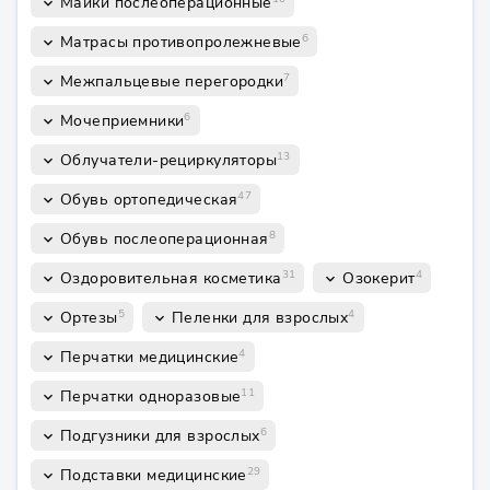
Майки послеоперационные
keyboard_arrow_down
6
Матрасы противопролежневые
keyboard_arrow_down
7
Межпальцевые перегородки
keyboard_arrow_down
6
Мочеприемники
keyboard_arrow_down
13
Облучатели-рециркуляторы
keyboard_arrow_down
47
Обувь ортопедическая
keyboard_arrow_down
8
Обувь послеоперационная
keyboard_arrow_down
31
4
Оздоровительная косметика
Озокерит
keyboard_arrow_down
keyboard_arrow_down
5
4
Ортезы
Пеленки для взрослых
keyboard_arrow_down
keyboard_arrow_down
4
Перчатки медицинские
keyboard_arrow_down
11
Перчатки одноразовые
keyboard_arrow_down
6
Подгузники для взрослых
keyboard_arrow_down
29
Подставки медицинские
keyboard_arrow_down