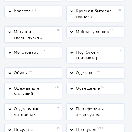
Красота
946
Крупная бытовая
66
keyboard_arrow_down
keyboard_arrow_down
техника
Масла и
59
Мебель для сна
11
keyboard_arrow_down
keyboard_arrow_down
технические
жидкости
Мототовары
157
Ноутбуки и
9
keyboard_arrow_down
keyboard_arrow_down
компьютеры
Обувь
766
Одежда
2166
keyboard_arrow_down
keyboard_arrow_down
Одежда для
1297
Освещение
551
keyboard_arrow_down
keyboard_arrow_down
малышей
Отделочные
205
Периферия и
7
keyboard_arrow_down
keyboard_arrow_down
материалы
аксессуары
Посуда и
93
Продукты
5027
keyboard_arrow_down
keyboard_arrow_down