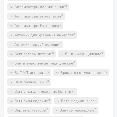
0
Аппликаторы для инъекций
keyboard_arrow_down
0
Аппликаторы игольчатые
keyboard_arrow_down
0
Аппликаторы Кузнецова
keyboard_arrow_down
0
Аптечки для хранения лекарств
keyboard_arrow_down
0
Аптечки первой помощи
keyboard_arrow_down
0
0
Аспираторы детские
Бинты медицинские
keyboard_arrow_down
keyboard_arrow_down
0
Бинты эластичные медицинские
keyboard_arrow_down
0
0
БИПАП-аппараты
Браслеты от укачивания
keyboard_arrow_down
keyboard_arrow_down
0
Вальгусные шины
keyboard_arrow_down
0
Ванночки для лежачих больных
keyboard_arrow_down
0
0
Ванночки сидячие
Вата медицинская
keyboard_arrow_down
keyboard_arrow_down
0
0
Вертикализаторы
Виниры накладные
keyboard_arrow_down
keyboard_arrow_down