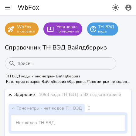
WbFox
menu
light_mode
account_circle
WbFox
Установка
ТН ВЭД
rocket_launch
help_outline
system_update_alt
о сервисе
приложения
коды
Справочник ТН ВЭД Вайлдберриз
search
ТН ВЭД коды «Тонометры» Вайлдберриз
Категория товаров Вайлдберриз «Здоровье/Тонометры» не содержит ТН ВЭД кодов
Здоровье
· 1053 кода ТН ВЭД
в 82 подкатегориях
keyboard_arrow_down
unfold_more
Тонометры
· нет кодов ТН ВЭД
keyboard_arrow_down
Нет кодов ТН ВЭД