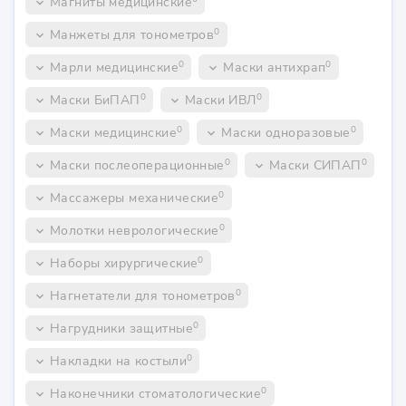
Магниты медицинские
keyboard_arrow_down
0
Манжеты для тонометров
keyboard_arrow_down
0
0
Марли медицинские
Маски антихрап
keyboard_arrow_down
keyboard_arrow_down
0
0
Маски БиПАП
Маски ИВЛ
keyboard_arrow_down
keyboard_arrow_down
0
0
Маски медицинские
Маски одноразовые
keyboard_arrow_down
keyboard_arrow_down
0
0
Маски послеоперационные
Маски СИПАП
keyboard_arrow_down
keyboard_arrow_down
0
Массажеры механические
keyboard_arrow_down
0
Молотки неврологические
keyboard_arrow_down
0
Наборы хирургические
keyboard_arrow_down
0
Нагнетатели для тонометров
keyboard_arrow_down
0
Нагрудники защитные
keyboard_arrow_down
0
Накладки на костыли
keyboard_arrow_down
0
Наконечники стоматологические
keyboard_arrow_down