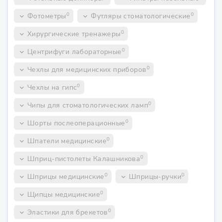
0
0
Фотометры
Футляры стоматологические
keyboard_arrow_down
keyboard_arrow_down
0
Хирургические тренажеры
keyboard_arrow_down
0
Центрифуги лабораторные
keyboard_arrow_down
0
Чехлы для медицинских приборов
keyboard_arrow_down
0
Чехлы на гипс
keyboard_arrow_down
0
Чипы для стоматологических ламп
keyboard_arrow_down
0
Шорты послеоперационные
keyboard_arrow_down
0
Шпатели медицинские
keyboard_arrow_down
0
Шприц-пистолеты Калашникова
keyboard_arrow_down
0
0
Шприцы медицинские
Шприцы-ручки
keyboard_arrow_down
keyboard_arrow_down
0
Щипцы медицинские
keyboard_arrow_down
0
Эластики для брекетов
keyboard_arrow_down