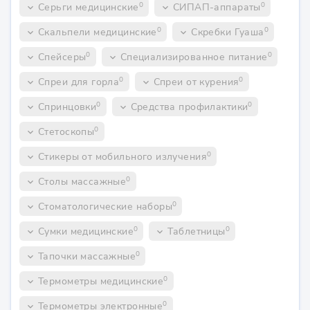
0
0
Серьги медицинские
СИПАП-аппараты
keyboard_arrow_down
keyboard_arrow_down
0
0
Скальпели медицинские
Скребки Гуаша
keyboard_arrow_down
keyboard_arrow_down
0
0
Спейсеры
Специализированное питание
keyboard_arrow_down
keyboard_arrow_down
0
0
Спреи для горла
Спреи от курения
keyboard_arrow_down
keyboard_arrow_down
0
0
Спринцовки
Средства профилактики
keyboard_arrow_down
keyboard_arrow_down
0
Стетоскопы
keyboard_arrow_down
0
Стикеры от мобильного излучения
keyboard_arrow_down
0
Столы массажные
keyboard_arrow_down
0
Стоматологические наборы
keyboard_arrow_down
0
0
Сумки медицинские
Таблетницы
keyboard_arrow_down
keyboard_arrow_down
0
Тапочки массажные
keyboard_arrow_down
0
Термометры медицинские
keyboard_arrow_down
0
Термометры электронные
keyboard_arrow_down