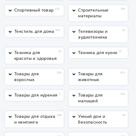
косметика
Спортивный товар
215
Строительные
165
keyboard_arrow_down
keyboard_arrow_down
материалы
Текстиль для дома
395
Телевизоры и
22
keyboard_arrow_down
keyboard_arrow_down
аудиотехника
Техника для
43
Техника для кухни
32
keyboard_arrow_down
keyboard_arrow_down
красоты и здоровья
Товары для
325
Товары для
611
keyboard_arrow_down
keyboard_arrow_down
взрослых
животных
Товары для курения
2
Товары для
310
keyboard_arrow_down
keyboard_arrow_down
малышей
Товары для отдыха
198
Умный дом и
78
keyboard_arrow_down
keyboard_arrow_down
и кемпинга
безопасность