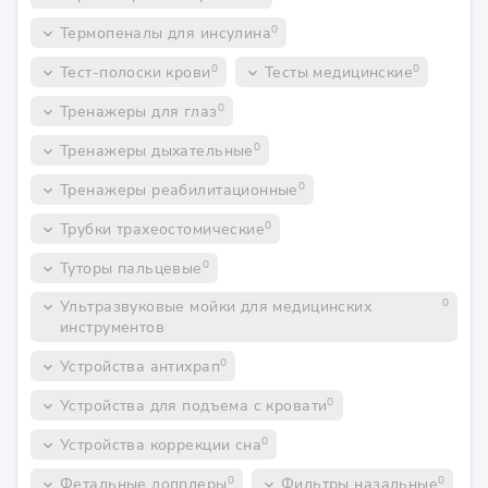
0
Термопеналы для инсулина
keyboard_arrow_down
0
0
Тест-полоски крови
Тесты медицинские
keyboard_arrow_down
keyboard_arrow_down
0
Тренажеры для глаз
keyboard_arrow_down
0
Тренажеры дыхательные
keyboard_arrow_down
0
Тренажеры реабилитационные
keyboard_arrow_down
0
Трубки трахеостомические
keyboard_arrow_down
0
Туторы пальцевые
keyboard_arrow_down
0
Ультразвуковые мойки для медицинских
keyboard_arrow_down
инструментов
0
Устройства антихрап
keyboard_arrow_down
0
Устройства для подъема с кровати
keyboard_arrow_down
0
Устройства коррекции сна
keyboard_arrow_down
0
0
Фетальные допплеры
Фильтры назальные
keyboard_arrow_down
keyboard_arrow_down