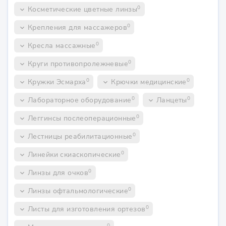
0
Косметические цветные линзы
keyboard_arrow_down
0
Крепления для массажеров
keyboard_arrow_down
0
Кресла массажные
keyboard_arrow_down
0
Круги противопролежневые
keyboard_arrow_down
0
0
Кружки Эсмарха
Крючки медицинские
keyboard_arrow_down
keyboard_arrow_down
0
0
Лабораторное оборудование
Ланцеты
keyboard_arrow_down
keyboard_arrow_down
0
Леггинсы послеоперационные
keyboard_arrow_down
0
Лестницы реабилитационные
keyboard_arrow_down
0
Линейки скиаскопические
keyboard_arrow_down
0
Линзы для очков
keyboard_arrow_down
0
Линзы офтальмологические
keyboard_arrow_down
0
Листы для изготовления ортезов
keyboard_arrow_down
0