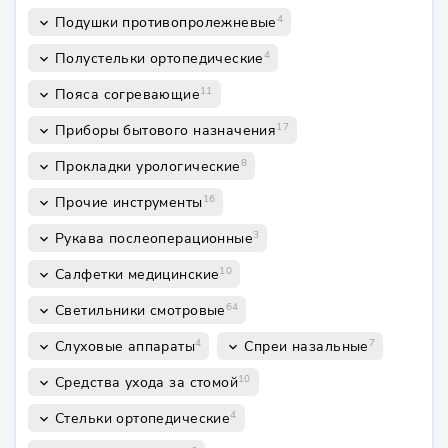
4
Подушки противопролежневые
keyboard_arrow_down
4
Полустельки ортопедические
keyboard_arrow_down
11
Пояса согревающие
keyboard_arrow_down
17
Приборы бытового назначения
keyboard_arrow_down
8
Прокладки урологические
keyboard_arrow_down
16
Прочие инструменты
keyboard_arrow_down
3
Рукава послеоперационные
keyboard_arrow_down
10
Салфетки медицинские
keyboard_arrow_down
64
Светильники смотровые
keyboard_arrow_down
4
7
Слуховые аппараты
Спреи назальные
keyboard_arrow_down
keyboard_arrow_down
10
Средства ухода за стомой
keyboard_arrow_down
4
Стельки ортопедические
keyboard_arrow_down