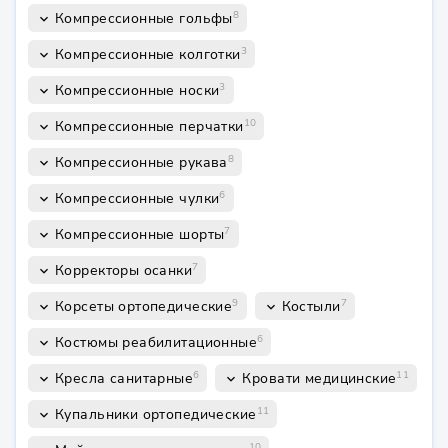
8
Компрессионные гольфы
keyboard_arrow_down
3
Компрессионные колготки
keyboard_arrow_down
3
Компрессионные носки
keyboard_arrow_down
10
Компрессионные перчатки
keyboard_arrow_down
8
Компрессионные рукава
keyboard_arrow_down
6
Компрессионные чулки
keyboard_arrow_down
7
Компрессионные шорты
keyboard_arrow_down
7
Корректоры осанки
keyboard_arrow_down
9
7
Корсеты ортопедические
Костыли
keyboard_arrow_down
keyboard_arrow_down
6
Костюмы реабилитационные
keyboard_arrow_down
6
11
Кресла санитарные
Кровати медицинские
keyboard_arrow_down
keyboard_arrow_down
11
Купальники ортопедические
keyboard_arrow_down
10