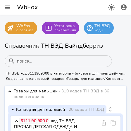
WbFox
menu
light_mode
account_circle
WbFox
Установка
ТН ВЭД
rocket_launch
help_outline
system_update_alt
о сервисе
приложения
коды
Справочник ТН ВЭД Вайлдберриз
search
ТН ВЭД код 6111909000 в категории «Конверты для малышей» на Вайлдберриз
Код связан с категорией товаров «Товары для малышей/Конверты для малышей» - нужна маркировка КИЗ или УИН
Товары для малышей
· 310 кодов ТН ВЭД
в 36
keyboard_arrow_down
подкатегориях
unfold_more
Конверты для малышей
· 20 кодов ТН ВЭД
keyboard_arrow_down
6111 90 900 0
код ТН ВЭД
keyboard_arrow_down
ios_share
content_copy
ПРОЧАЯ ДЕТСКАЯ ОДЕЖДА И 