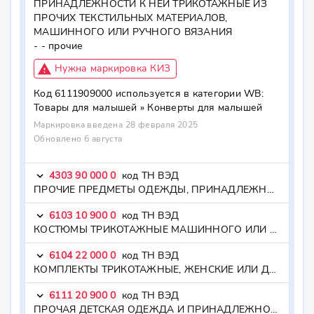
ПРИНАДЛЕЖНОСТИ К НЕЙ ТРИКОТАЖНЫЕ ИЗ 
ПРОЧИХ ТЕКСТИЛЬНЫХ МАТЕРИАЛОВ, 
МАШИННОГО ИЛИ РУЧНОГО ВЯЗАНИЯ

- - прочие
report_problem
Нужна маркировка КИЗ
Код
6111909000
используется в категории WB:
Товары для малышей »
Конверты для малышей
Маркировка введена 28 февраля 2025
Обновлено 6 августа
4303 90 000 0
код ТН ВЭД
keyboard_arrow_down
ПРОЧИЕ ПРЕДМЕТЫ ОДЕЖДЫ, ПРИНАДЛЕЖНОСТИ К ОДЕЖДЕ И ПРОЧИЕ ИЗДЕЛИЯ, ИЗ НАТУРАЛЬНОГО МЕХА - прочие
6103 10 900 0
код ТН ВЭД
keyboard_arrow_down
КОСТЮМЫ ТРИКОТАЖНЫЕ МАШИННОГО ИЛИ РУЧНОГО ВЯЗАНИЯ, МУЖСКИЕ ИЛИ ДЛЯ МАЛЬЧИКОВ ИЗ ПРОЧИХ ТЕКСТИЛЬНЫХ МАТЕРИАЛОВ - - из прочих текстильных материалов
6104 22 000 0
код ТН ВЭД
keyboard_arrow_down
КОМПЛЕКТЫ ТРИКОТАЖНЫЕ, ЖЕНСКИЕ ИЛИ ДЛЯ ДЕВОЧЕК, ИЗ ХЛОПЧАТОБУМАЖНОЙ ПРЯЖИ, МАШИННОГО ИЛИ РУЧНОГО ВЯЗАНИЯ - - из хлопчатобумажной пряжи
6111 20 900 0
код ТН ВЭД
keyboard_arrow_down
ПРОЧАЯ ДЕТСКАЯ ОДЕЖДА И ПРИНАДЛЕЖНОСТИ К НЕЙ ТРИКОТАЖНЫЕ, ИЗ ХЛОПЧАТОБУМАЖНОЙ ПРЯЖИ, МАШИННОГО ИЛИ РУЧНОГО ВЯЗАНИЯ - - прочие