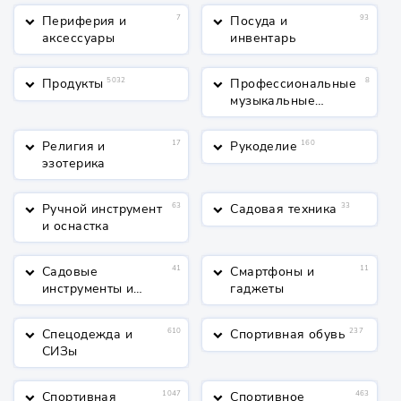
Периферия и
7
Посуда и
93
keyboard_arrow_down
keyboard_arrow_down
аксессуары
инвентарь
Продукты
5032
Профессиональные
8
keyboard_arrow_down
keyboard_arrow_down
музыкальные
инструменты
Религия и
17
Рукоделие
160
keyboard_arrow_down
keyboard_arrow_down
эзотерика
Ручной инструмент
63
Садовая техника
33
keyboard_arrow_down
keyboard_arrow_down
и оснастка
Садовые
41
Смартфоны и
11
keyboard_arrow_down
keyboard_arrow_down
инструменты и
гаджеты
полив
Спецодежда и
610
Спортивная обувь
237
keyboard_arrow_down
keyboard_arrow_down
СИЗы
Спортивная
1047
Спортивное
463
keyboard_arrow_down
keyboard_arrow_down