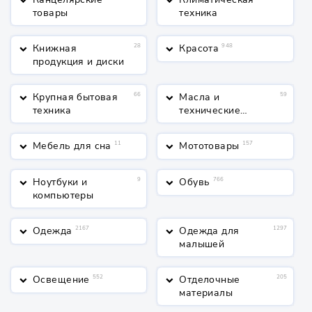
keyboard_arrow_down
keyboard_arrow_down
товары
техника
Книжная
28
Красота
948
keyboard_arrow_down
keyboard_arrow_down
продукция и диски
Крупная бытовая
66
Масла и
59
keyboard_arrow_down
keyboard_arrow_down
техника
технические
жидкости
Мебель для сна
11
Мототовары
157
keyboard_arrow_down
keyboard_arrow_down
Ноутбуки и
9
Обувь
766
keyboard_arrow_down
keyboard_arrow_down
компьютеры
Одежда
2167
Одежда для
1297
keyboard_arrow_down
keyboard_arrow_down
малышей
Освещение
552
Отделочные
205
keyboard_arrow_down
keyboard_arrow_down
материалы