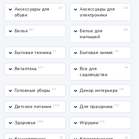
Аксессуары для
130
Аксессуары для
218
keyboard_arrow_down
keyboard_arrow_down
обуви
электроники
Белье
542
Белье для
285
keyboard_arrow_down
keyboard_arrow_down
малышей
Бытовая техника
57
Бытовая химия
747
keyboard_arrow_down
keyboard_arrow_down
Ветаптека
874
Все для
94
keyboard_arrow_down
keyboard_arrow_down
садоводства
Головные уборы
174
Декор интерьера
146
keyboard_arrow_down
keyboard_arrow_down
Детское питание
1224
Для праздника
210
keyboard_arrow_down
keyboard_arrow_down
Здоровье
1054
Игрушки
815
keyboard_arrow_down
keyboard_arrow_down
Канцелярские
76
Климатическая
46