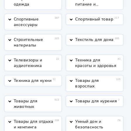
одежда
питание и
косметика
Спортивные
387
Спортивный товар
217
keyboard_arrow_down
keyboard_arrow_down
аксессуары
Строительные
165
Текстиль для дома
395
keyboard_arrow_down
keyboard_arrow_down
материалы
Телевизоры и
22
Техника для
43
keyboard_arrow_down
keyboard_arrow_down
аудиотехника
красоты и здоровья
Техника для кухни
32
Товары для
325
keyboard_arrow_down
keyboard_arrow_down
взрослых
Товары для
612
Товары для курения
2
keyboard_arrow_down
keyboard_arrow_down
животных
Товары для отдыха
198
Умный дом и
78
keyboard_arrow_down
keyboard_arrow_down
и кемпинга
безопасность