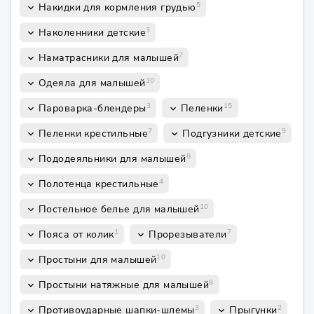
5
Накидки для кормления грудью
keyboard_arrow_down
3
Наколенники детские
keyboard_arrow_down
7
Наматрасники для малышей
keyboard_arrow_down
10
Одеяла для малышей
keyboard_arrow_down
3
15
Пароварка-блендеры
Пеленки
keyboard_arrow_down
keyboard_arrow_down
7
9
Пеленки крестильные
Подгузники детские
keyboard_arrow_down
keyboard_arrow_down
8
Пододеяльники для малышей
keyboard_arrow_down
4
Полотенца крестильные
keyboard_arrow_down
10
Постельное белье для малышей
keyboard_arrow_down
1
7
Пояса от колик
Прорезыватели
keyboard_arrow_down
keyboard_arrow_down
10
Простыни для малышей
keyboard_arrow_down
8
Простыни натяжные для малышей
keyboard_arrow_down
3
2
Противоударные шапки-шлемы
Прыгунки
keyboard_arrow_down
keyboard_arrow_down