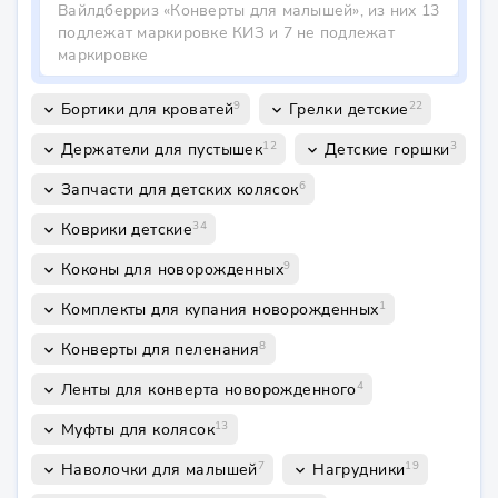
Вайлдберриз «Конверты для малышей», из них 13
подлежат маркировке КИЗ и 7 не подлежат
маркировке
9
22
Бортики для кроватей
Грелки детские
keyboard_arrow_down
keyboard_arrow_down
12
3
Держатели для пустышек
Детские горшки
keyboard_arrow_down
keyboard_arrow_down
6
Запчасти для детских колясок
keyboard_arrow_down
34
Коврики детские
keyboard_arrow_down
9
Коконы для новорожденных
keyboard_arrow_down
1
Комплекты для купания новорожденных
keyboard_arrow_down
8
Конверты для пеленания
keyboard_arrow_down
4
Ленты для конверта новорожденного
keyboard_arrow_down
13
Муфты для колясок
keyboard_arrow_down
7
19
Наволочки для малышей
Нагрудники
keyboard_arrow_down
keyboard_arrow_down