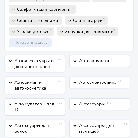
9
Салфетки для кормления
keyboard_arrow_down
3
5
Слинги с кольцами
Слинг-шарфы
keyboard_arrow_down
keyboard_arrow_down
7
7
Уголки детские
Ходунки для малышей
keyboard_arrow_down
keyboard_arrow_down
Показать ещё...
Автоаксессуары и
255
Автозапчасти
22
keyboard_arrow_down
keyboard_arrow_down
дополнительное
оборудование
Автохимия и
725
Автоэлектроника
78
keyboard_arrow_down
keyboard_arrow_down
автокосметика
Аккумуляторы для
18
Аксессуары
441
keyboard_arrow_down
keyboard_arrow_down
ТС
Аксессуары для
19
Аксессуары для
159
keyboard_arrow_down
keyboard_arrow_down
волос
малышей