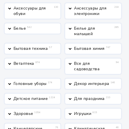
Аксессуары для
130
Аксессуары для
218
keyboard_arrow_down
keyboard_arrow_down
обуви
электроники
Белье
542
Белье для
285
keyboard_arrow_down
keyboard_arrow_down
малышей
Бытовая техника
57
Бытовая химия
747
keyboard_arrow_down
keyboard_arrow_down
Ветаптека
874
Все для
94
keyboard_arrow_down
keyboard_arrow_down
садоводства
Головные уборы
174
Декор интерьера
146
keyboard_arrow_down
keyboard_arrow_down
Детское питание
1224
Для праздника
210
keyboard_arrow_down
keyboard_arrow_down
Здоровье
1054
Игрушки
815
keyboard_arrow_down
keyboard_arrow_down
Канцелярские
76
Климатическая
46