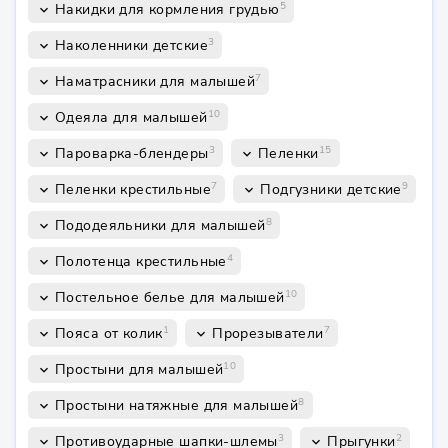
5
Накидки для кормления грудью
keyboard_arrow_down
3
Наколенники детские
keyboard_arrow_down
7
Наматрасники для малышей
keyboard_arrow_down
10
Одеяла для малышей
keyboard_arrow_down
3
15
Пароварка-блендеры
Пеленки
keyboard_arrow_down
keyboard_arrow_down
7
9
Пеленки крестильные
Подгузники детские
keyboard_arrow_down
keyboard_arrow_down
8
Пододеяльники для малышей
keyboard_arrow_down
4
Полотенца крестильные
keyboard_arrow_down
10
Постельное белье для малышей
keyboard_arrow_down
1
7
Пояса от колик
Прорезыватели
keyboard_arrow_down
keyboard_arrow_down
10
Простыни для малышей
keyboard_arrow_down
8
Простыни натяжные для малышей
keyboard_arrow_down
3
2
Противоударные шапки-шлемы
Прыгунки
keyboard_arrow_down
keyboard_arrow_down