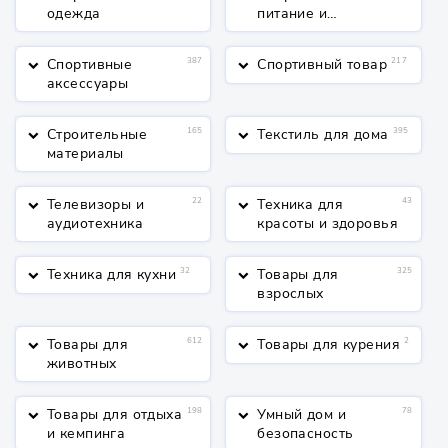
одежда
питание и
косметика
Спортивные
387
Спортивный товар
217
keyboard_arrow_down
keyboard_arrow_down
аксессуары
Строительные
165
Текстиль для дома
395
keyboard_arrow_down
keyboard_arrow_down
материалы
Телевизоры и
22
Техника для
43
keyboard_arrow_down
keyboard_arrow_down
аудиотехника
красоты и здоровья
Техника для кухни
32
Товары для
325
keyboard_arrow_down
keyboard_arrow_down
взрослых
Товары для
612
Товары для курения
2
keyboard_arrow_down
keyboard_arrow_down
животных
Товары для отдыха
198
Умный дом и
78
keyboard_arrow_down
keyboard_arrow_down
и кемпинга
безопасность