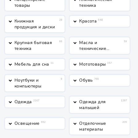
keyboard_arrow_down
keyboard_arrow_down
товары
техника
Книжная
28
Красота
948
keyboard_arrow_down
keyboard_arrow_down
продукция и диски
Крупная бытовая
66
Масла и
59
keyboard_arrow_down
keyboard_arrow_down
техника
технические
жидкости
Мебель для сна
11
Мототовары
157
keyboard_arrow_down
keyboard_arrow_down
Ноутбуки и
9
Обувь
766
keyboard_arrow_down
keyboard_arrow_down
компьютеры
Одежда
2167
Одежда для
1297
keyboard_arrow_down
keyboard_arrow_down
малышей
Освещение
552
Отделочные
205
keyboard_arrow_down
keyboard_arrow_down
материалы