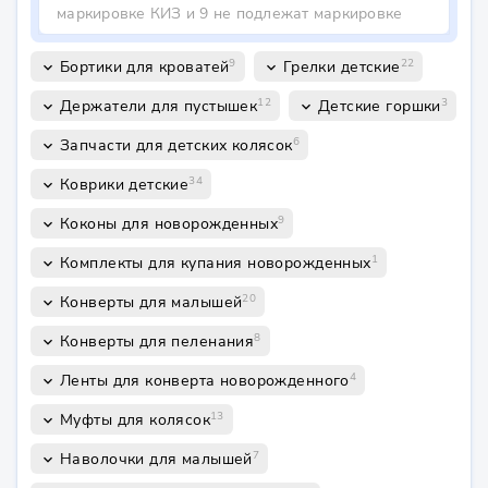
маркировке КИЗ и 9 не подлежат маркировке
9
22
Бортики для кроватей
Грелки детские
keyboard_arrow_down
keyboard_arrow_down
12
3
Держатели для пустышек
Детские горшки
keyboard_arrow_down
keyboard_arrow_down
6
Запчасти для детских колясок
keyboard_arrow_down
34
Коврики детские
keyboard_arrow_down
9
Коконы для новорожденных
keyboard_arrow_down
1
Комплекты для купания новорожденных
keyboard_arrow_down
20
Конверты для малышей
keyboard_arrow_down
8
Конверты для пеленания
keyboard_arrow_down
4
Ленты для конверта новорожденного
keyboard_arrow_down
13
Муфты для колясок
keyboard_arrow_down
7
Наволочки для малышей
keyboard_arrow_down