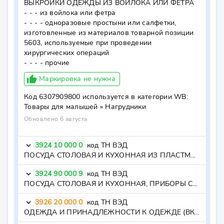
ВЫКРОЙКИ ОДЕЖДЫ ИЗ ВОЙЛОКА ИЛИ ФЕТРА

- - - из войлока или фетра

- - - - одноразовые простыни или салфетки, 
изготовленные из материалов товарной позиции 
5603, используемые при проведении 
хирургических операций

- - - - прочие
thumb_up
Маркировка не нужна
Код
6307909800
используется в категории WB:
Товары для малышей »
Нагрудники
Обновлено 6 августа
3924 10 000 0
код ТН ВЭД
keyboard_arrow_down
ПОСУДА СТОЛОВАЯ И КУХОННАЯ ИЗ ПЛАСТМАСС - посуда столовая и кухонная
3924 90 000 9
код ТН ВЭД
keyboard_arrow_down
ПОСУДА СТОЛОВАЯ И КУХОННАЯ, ПРИБОРЫ СТОЛОВЫЕ И КУХОННЫЕ ПРИНАДЛЕЖНОСТИ, ПРОЧИЕ ПРЕДМЕТЫ ДОМАШНЕГО ОБИХОДА И ПРЕДМЕТЫ ГИГИЕНЫ ИЛИ ТУАЛЕТА, ИЗ ПЛАСТМАСС:ПРОЧИЕ - - прочие - - прочие
3926 20 000 0
код ТН ВЭД
keyboard_arrow_down
ОДЕЖДА И ПРИНАДЛЕЖНОСТИ К ОДЕЖДЕ (ВКЛЮЧАЯ ПЕРЧАТКИ, РУКАВИЦЫ И МИТЕНКИ) ИЗ ПЛАСТМАСС И ПРОЧИХ МАТЕРИАЛОВ ТОВАРНЫХ ПОЗИЦИЙ 3901 - 3914 - одежда и принадлежности к одежде (включая перчатки, рукавицы и митенки)