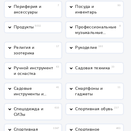
Периферия и
7
Посуда и
93
keyboard_arrow_down
keyboard_arrow_down
аксессуары
инвентарь
Продукты
5032
Профессиональные
8
keyboard_arrow_down
keyboard_arrow_down
музыкальные
инструменты
Религия и
17
Рукоделие
160
keyboard_arrow_down
keyboard_arrow_down
эзотерика
Ручной инструмент
63
Садовая техника
33
keyboard_arrow_down
keyboard_arrow_down
и оснастка
Садовые
41
Смартфоны и
11
keyboard_arrow_down
keyboard_arrow_down
инструменты и
гаджеты
полив
Спецодежда и
610
Спортивная обувь
237
keyboard_arrow_down
keyboard_arrow_down
СИЗы
Спортивная
1047
Спортивное
463
keyboard_arrow_down
keyboard_arrow_down