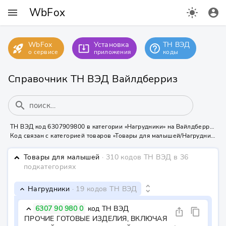
WbFox
menu
light_mode
account_circle
WbFox
Установка
ТН ВЭД
rocket_launch
help_outline
system_update_alt
о сервисе
приложения
коды
Справочник ТН ВЭД Вайлдберриз
search
ТН ВЭД код 6307909800 в категории «Нагрудники» на Вайлдберриз
Код связан с категорией товаров «Товары для малышей/Нагрудники» - маркировка КИЗ/УИН не требуется
Товары для малышей
· 310 кодов ТН ВЭД
в 36
keyboard_arrow_down
подкатегориях
unfold_more
Нагрудники
· 19 кодов ТН ВЭД
keyboard_arrow_down
6307 90 980 0
код ТН ВЭД
keyboard_arrow_down
ios_share
content_copy
ПРОЧИЕ ГОТОВЫЕ ИЗДЕЛИЯ, ВКЛЮЧАЯ 