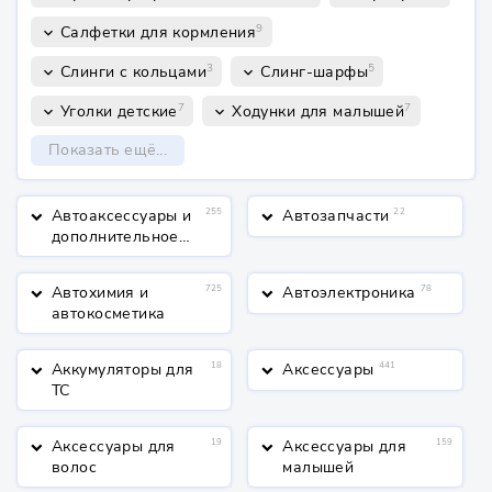
9
Салфетки для кормления
keyboard_arrow_down
3
5
Слинги с кольцами
Слинг-шарфы
keyboard_arrow_down
keyboard_arrow_down
7
7
Уголки детские
Ходунки для малышей
keyboard_arrow_down
keyboard_arrow_down
Показать ещё...
Автоаксессуары и
255
Автозапчасти
22
keyboard_arrow_down
keyboard_arrow_down
дополнительное
оборудование
Автохимия и
725
Автоэлектроника
78
keyboard_arrow_down
keyboard_arrow_down
автокосметика
Аккумуляторы для
18
Аксессуары
441
keyboard_arrow_down
keyboard_arrow_down
ТС
Аксессуары для
19
Аксессуары для
159
keyboard_arrow_down
keyboard_arrow_down
волос
малышей