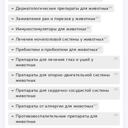
46
Дерматологические препараты для животных
keyboard_arrow_down
46
Заживление ран и порезов у животных
keyboard_arrow_down
46
Иммуностимуляторы для животных
keyboard_arrow_down
47
Лечение мочеполовой системы у животных
keyboard_arrow_down
47
Пребиотики и пробиотики для животных
keyboard_arrow_down
46
Препараты для лечения глаз и ушей у
keyboard_arrow_down
животных
45
Препараты для опорно-двигательной системы
keyboard_arrow_down
животных
45
Препараты для сердечно-сосудистой системы
keyboard_arrow_down
животных
45
Препараты от аллергии для животных
keyboard_arrow_down
45
Противовоспалительные препараты для
keyboard_arrow_down
животных