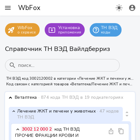
WbFox
menu
light_mode
account_circle
WbFox
Установка
ТН ВЭД
rocket_launch
help_outline
system_update_alt
о сервисе
приложения
коды
Справочник ТН ВЭД Вайлдберриз
search
ТН ВЭД код 3002120002 в категории «Лечение ЖКТ и печени у животных» на Вайлдберриз
Код связан с категорией товаров «Ветаптека/Лечение ЖКТ и печени у животных» - нужна маркировка КИЗ или УИН
Ветаптека
· 874 кода ТН ВЭД
в 19 подкатегориях
keyboard_arrow_down
Лечение ЖКТ и печени у животных
· 47 кодов
keyboard_arrow_down
unfold_more
ТН ВЭД
3002 12 000 2
код ТН ВЭД
keyboard_arrow_down
ios_share
content_copy
ПРОЧИЕ ФРАКЦИИ КРОВИ И 