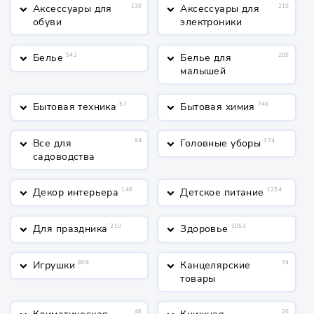
Аксессуары для
130
Аксессуары для
218
keyboard_arrow_down
keyboard_arrow_down
обуви
электроники
Белье
542
Белье для
285
keyboard_arrow_down
keyboard_arrow_down
малышей
Бытовая техника
57
Бытовая химия
746
keyboard_arrow_down
keyboard_arrow_down
Все для
94
Головные уборы
174
keyboard_arrow_down
keyboard_arrow_down
садоводства
Декор интерьера
146
Детское питание
1224
keyboard_arrow_down
keyboard_arrow_down
Для праздника
210
Здоровье
1053
keyboard_arrow_down
keyboard_arrow_down
Игрушки
809
Канцелярские
74
keyboard_arrow_down
keyboard_arrow_down
товары
46
26