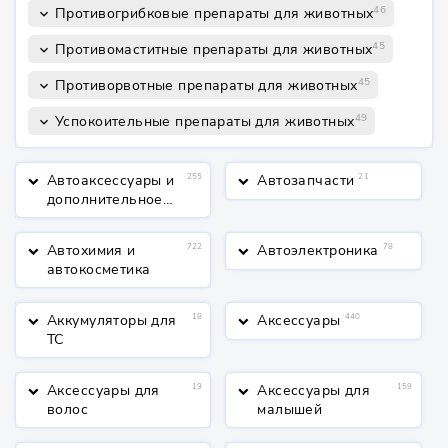
46
Противогрибковые препараты для животных
keyboard_arrow_down
45
Противомаститные препараты для животных
keyboard_arrow_down
45
Противорвотные препараты для животных
keyboard_arrow_down
49
Успокоительные препараты для животных
keyboard_arrow_down
Автоаксессуары и
255
Автозапчасти
21
keyboard_arrow_down
keyboard_arrow_down
дополнительное
оборудование
Автохимия и
722
Автоэлектроника
78
keyboard_arrow_down
keyboard_arrow_down
автокосметика
Аккумуляторы для
18
Аксессуары
440
keyboard_arrow_down
keyboard_arrow_down
ТС
Аксессуары для
19
Аксессуары для
159
keyboard_arrow_down
keyboard_arrow_down
волос
малышей