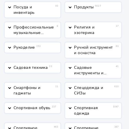
Посуда и
93
Продукты
5027
keyboard_arrow_down
keyboard_arrow_down
инвентарь
Профессиональные
8
Религия и
17
keyboard_arrow_down
keyboard_arrow_down
музыкальные
эзотерика
инструменты
Рукоделие
153
Ручной инструмент
63
keyboard_arrow_down
keyboard_arrow_down
и оснастка
Садовая техника
33
Садовые
41
keyboard_arrow_down
keyboard_arrow_down
инструменты и
полив
Смартфоны и
11
Спецодежда и
610
keyboard_arrow_down
keyboard_arrow_down
гаджеты
СИЗы
Спортивная обувь
237
Спортивная
1047
keyboard_arrow_down
keyboard_arrow_down
одежда
Спортивное
463
Спортивные
387
keyboard_arrow_down
keyboard_arrow_down