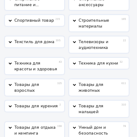
питание и
аксессуары
косметика
Спортивный товар
215
Строительные
165
keyboard_arrow_down
keyboard_arrow_down
материалы
Текстиль для дома
395
Телевизоры и
22
keyboard_arrow_down
keyboard_arrow_down
аудиотехника
Техника для
43
Техника для кухни
32
keyboard_arrow_down
keyboard_arrow_down
красоты и здоровья
Товары для
325
Товары для
611
keyboard_arrow_down
keyboard_arrow_down
взрослых
животных
Товары для курения
2
Товары для
310
keyboard_arrow_down
keyboard_arrow_down
малышей
Товары для отдыха
198
Умный дом и
78
keyboard_arrow_down
keyboard_arrow_down
и кемпинга
безопасность