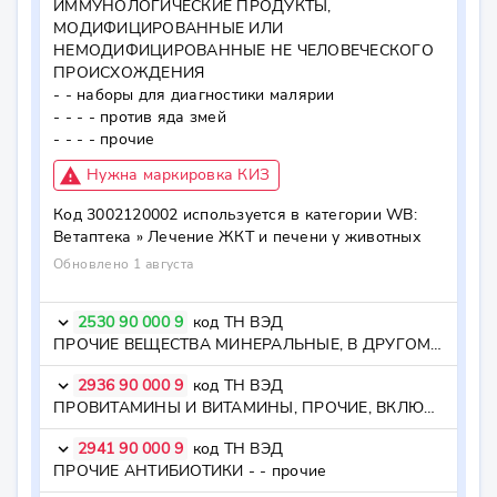
ИММУНОЛОГИЧЕСКИЕ ПРОДУКТЫ, 
МОДИФИЦИРОВАННЫЕ ИЛИ 
НЕМОДИФИЦИРОВАННЫЕ НЕ ЧЕЛОВЕЧЕСКОГО 
ПРОИСХОЖДЕНИЯ

- - наборы для диагностики малярии

- - - - против яда змей

- - - - прочие
report_problem
Нужна маркировка КИЗ
Код
3002120002
используется в категории WB:
Ветаптека »
Лечение ЖКТ и печени у животных
Обновлено 1 августа
2530 90 000 9
код ТН ВЭД
keyboard_arrow_down
ПРОЧИЕ ВЕЩЕСТВА МИНЕРАЛЬНЫЕ, В ДРУГОМ МЕСТЕ НЕ ПОИМЕНОВАННЫЕ ИЛИ НЕ ВКЛЮЧЕННЫЕ - - янтарь; янтарь агломерированный; гагат (черный янтарь) - - янтарь; янтарь агломерированный; гагат (черный янтарь) - - прочие - - прочие
2936 90 000 9
код ТН ВЭД
keyboard_arrow_down
ПРОВИТАМИНЫ И ВИТАМИНЫ, ПРОЧИЕ, ВКЛЮЧАЯ ПРИРОДНЫЕ КОНЦЕНТРАТЫ - - - прочие
2941 90 000 9
код ТН ВЭД
keyboard_arrow_down
ПРОЧИЕ АНТИБИОТИКИ - - прочие