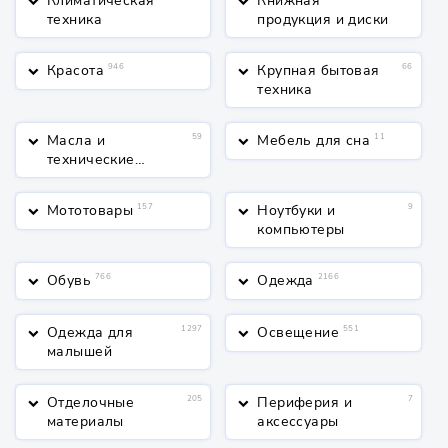
Климатическая
Книжная
keyboard_arrow_down
keyboard_arrow_down
техника
продукция и диски
Красота
946
Крупная бытовая
66
keyboard_arrow_down
keyboard_arrow_down
техника
Масла и
59
Мебель для сна
11
keyboard_arrow_down
keyboard_arrow_down
технические
жидкости
Мототовары
157
Ноутбуки и
9
keyboard_arrow_down
keyboard_arrow_down
компьютеры
Обувь
766
Одежда
2166
keyboard_arrow_down
keyboard_arrow_down
Одежда для
1297
Освещение
551
keyboard_arrow_down
keyboard_arrow_down
малышей
Отделочные
205
Периферия и
7
keyboard_arrow_down
keyboard_arrow_down
материалы
аксессуары