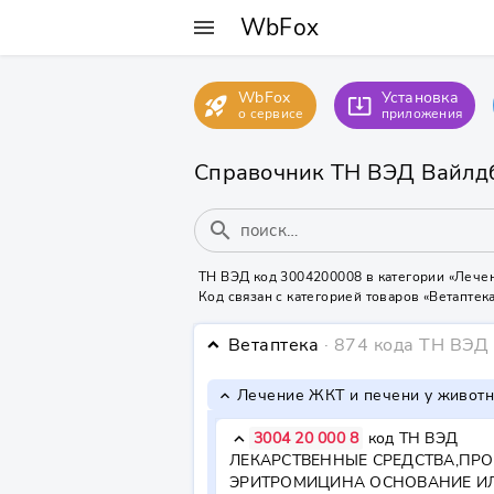
WbFox
menu
WbFox
Установка
rocket_launch
system_update_alt
о сервисе
приложения
Справочник ТН ВЭД Вайлд
search
ТН ВЭД код 3004200008 в категории «Лече
Код связан с категорией товаров «Ветапте
Ветаптека
· 874 кода ТН ВЭД
keyboard_arrow_down
Лечение ЖКТ и печени у живот
keyboard_arrow_down
3004 20 000 8
код ТН ВЭД
keyboard_arrow_down
ЛЕКАРСТВЕННЫЕ СРЕДСТВА,ПРО
ЭРИТРОМИЦИНА ОСНОВАНИЕ ИЛ