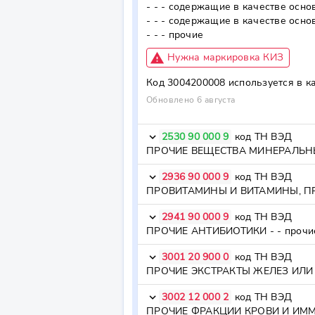
- - - содержащие в качестве осн
- - - содержащие в качестве осн
- - - прочие
report_problem
Нужна маркировка КИЗ
Код
3004200008
используется в к
Обновлено 6 августа
2530 90 000 9
код ТН ВЭД
keyboard_arrow_down
2936 90 000 9
код ТН ВЭД
keyboard_arrow_down
ПРОВИТАМИНЫ И ВИТАМИНЫ, ПР
2941 90 000 9
код ТН ВЭД
keyboard_arrow_down
ПРОЧИЕ АНТИБИОТИКИ - - прочи
3001 20 900 0
код ТН ВЭД
keyboard_arrow_down
ПРОЧИЕ ЭКСТРАКТЫ ЖЕЛЕЗ ИЛИ 
3002 12 000 2
код ТН ВЭД
keyboard_arrow_down