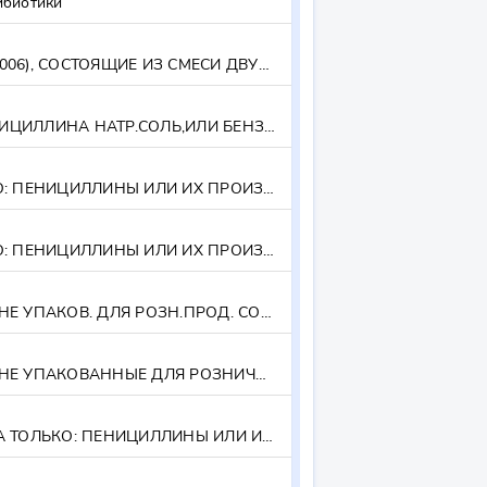
биотики
ПРОЧИЕ ЛЕКАРСТВЕННЫЕ СРЕДСТВА (КРОМЕ ТОВАРОВ ТОВАРНОЙ ПОЗИЦИИ 3002, 3005 ИЛИ 3006), СОСТОЯЩИЕ ИЗ СМЕСИ ДВУХ ИЛИ БОЛЕЕ КОМПОНЕНТОВ, ДЛЯ ИСПОЛЬЗОВАНИЯ В ТЕРАПЕВТИЧЕСКИХ ИЛИ ПРОФИЛАКТИЧЕСКИХ ЦЕЛЯХ - прочие
ЛЕК.СР-ВА,СОДЕРЖ.В КАЧ.ОСН.ДЕЙСТВ.ВЕЩ-ВА ТОЛЬКО:АМПИЦИЛЛИНА ТРИГИДРАТ ИЛИ АМПИЦИЛЛИНА НАТР.СОЛЬ,ИЛИ БЕНЗИЛПЕНИЦИЛЛИНА СОЛИ И СОЕД-НИЯ,ИЛИ КАРБЕНИЦИЛЛИН, ИЛИ ОКСАЦИЛЛИН, ИЛИ СУЛАЦИЛЛИН... - - - содержащие в качестве основного действующего вещества только: ампициллина тригидрат или ампициллина натриевую соль, или бензилпенициллина соли и соединения, или карбенициллин, или оксациллин, ил
ЛЕКАРСТВ.СР-ВА,СОДЕРЖАЩИЕ В КАЧЕСТВЕ ОСНОВНОГО ДЕЙСТВУЮЩЕГО ВЕЩЕСТВА ТОЛЬКО: ПЕНИЦИЛЛИНЫ ИЛИ ИХ ПРОИЗВОДНЫЕ, ИМЕЮЩИЕ СТРУКТУРУ ПЕНИЦИЛЛАНОВОЙ КИСЛОТЫ: - - - - расфасованные или представленные в виде дозированных лекарственных форм, но не упакованные для розничной продажи
ЛЕКАРСТВ.СР-ВА,СОДЕРЖАЩИЕ В КАЧЕСТВЕ ОСНОВНОГО ДЕЙСТВУЮЩЕГО ВЕЩЕСТВА ТОЛЬКО: ПЕНИЦИЛЛИНЫ ИЛИ ИХ ПРОИЗВОДНЫЕ, ИМЕЮЩИЕ СТРУКТУРУ ПЕНИЦИЛЛАНОВОЙ КИСЛОТЫ, ПРОЧИЕ - - - - прочие
ЛЕКАРСТВ.СР-ВА,РАСФАС.ИЛИ ПРЕДСТАВЛЕННЫЕ В ВИДЕ ДОЗИРОВ-Х ЛЕКАРСТВ-Х ФОРМ, НО НЕ УПАКОВ. ДЛЯ РОЗН.ПРОД. СОДЕРЖАЩИЕ В КАЧЕСТВЕ ОСНОВНОГО ДЕЙСТВУЮЩЕГО ВЕЩЕСТВА ТОЛЬКО СТРЕПТОМИЦИНА СУЛЬФАТ - - - - содержащие в качестве основного действующего вещества только стрептомицина сульфат
ЛЕКАРСТВ.СР-ВА,РАСФАС.ИЛИ ПРЕДСТАВЛЕННЫЕ В ВИДЕ ДОЗИРОВ-Х ЛЕКАРСТВ-Х ФОРМ, НО НЕ УПАКОВАННЫЕ ДЛЯ РОЗНИЧНОЙ ПРОДАЖИ: ПРОЧИЕ - - - - прочие
ПРОЧИЕ ЛЕКАРСТВ.СР-ВА,СОДЕРЖАЩИЕ В КАЧЕСТВЕ ОСНОВНОГО ДЕЙСТВУЮЩЕГО ВЕЩЕСТВА ТОЛЬКО: ПЕНИЦИЛЛИНЫ ИЛИ ИХ ПРОИЗВОДНЫЕ, ИМЕЮЩИЕ СТРУКТУРУ ПЕНИЦИЛЛАНОВОЙ КИСЛОТЫ, ПРОЧИЕ - - - прочие