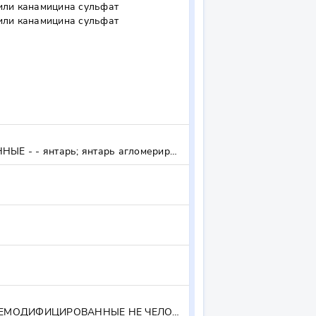
или канамицина сульфат

или канамицина сульфат

ПРОЧИЕ ВЕЩЕСТВА МИНЕРАЛЬНЫЕ, В ДРУГОМ МЕСТЕ НЕ ПОИМЕНОВАННЫЕ ИЛИ НЕ ВКЛЮЧЕННЫЕ - - янтарь; янтарь агломерированный; гагат (черный янтарь) - - янтарь; янтарь агломерированный; гагат (черный янтарь) - - прочие - - прочие
ПРОЧИЕ ФРАКЦИИ КРОВИ И ИММУНОЛОГИЧЕСКИЕ ПРОДУКТЫ, МОДИФИЦИРОВАННЫЕ ИЛИ НЕМОДИФИЦИРОВАННЫЕ НЕ ЧЕЛОВЕЧЕСКОГО ПРОИСХОЖДЕНИЯ - - наборы для диагностики малярии - - - - против яда змей - - - - прочие