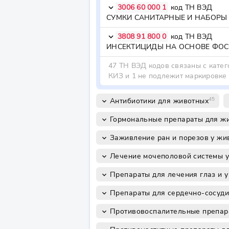
3006 60 000 1
код ТН ВЭД
keyboard_arrow_down
3808 91 800 0
код ТН ВЭД
keyboard_arrow_down
47 ТН ВЭД кодов связаны с катег
КИЗ и 1 не подлежит маркировке
45
Антибиотики для животных
keyboard_arrow_down
key
Гормональные препараты для ж
keyboard_arrow_down
Заживление ран и порезов у жи
keyboard_arrow_down
Лечение мочеполовой системы 
keyboard_arrow_down
Препараты для лечения глаз и 
keyboard_arrow_down
Препараты для сердечно-сосуди
keyboard_arrow_down
Противовоспалительные препар
keyboard_arrow_down