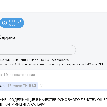
ТН ВЭД
help_outline
коды
берриз
ние ЖКТ и печени у животных» на Вайлдберриз
ка/Лечение ЖКТ и печени у животных» - нужна маркировка КИЗ или УИН
в 19 подкатегориях
unfold_more
ных
· 47 кодов ТН ВЭД
ЧИЕ : СОДЕРЖАЩИЕ В КАЧЕСТВЕ ОСНОВНОГО ДЕЙСТВУЮЩЕГ
И КАНАМИЦИНА СУЛЬФАТ
