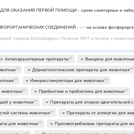
орией товаров Вайлдберриз «Лечение ЖКТ и печени у животных
49
Антипаразитарные препараты
Вакцины для животны
board_arrow_down
keyboard_arrow_down
45
46
ивотных
Дерматологические препараты для животных
keyboard_arrow_down
46
46
вотных
Иммуностимуляторы для животных
keyboard_arrow_down
47
47
у животных
Пребиотики и пробиотики для животных
keyboard_arrow_down
46
ушей у животных
Препараты для опорно-двигательной 
keyboard_arrow_down
45
стой системы животных
Препараты от аллергии для жи
keyboard_arrow_down
45
аты для животных
Противогрибковые препараты для ж
keyboard_arrow_down
45