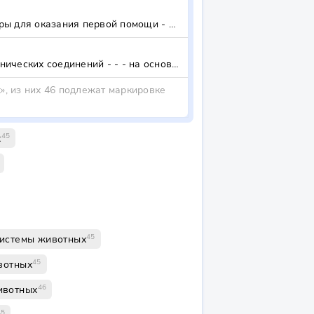
СУМКИ САНИТАРНЫЕ И НАБОРЫ ДЛЯ ОКАЗАНИЯ ПЕРВОЙ ПОМОЩИ - сумки санитарные и наборы для оказания первой помощи - - - расфасованные в формы или упаковки для розничной продажи
ИНСЕКТИЦИДЫ НА ОСНОВЕ ФОСФОРОРГАНИЧЕСКИХ СОЕДИНЕНИЙ - - - на основе фосфорорганических соединений - - - на основе фосфорорганических соединений - - - прочие
», из них 46 подлежат маркировке
45
х
45
системы животных
45
вотных
46
ивотных
45