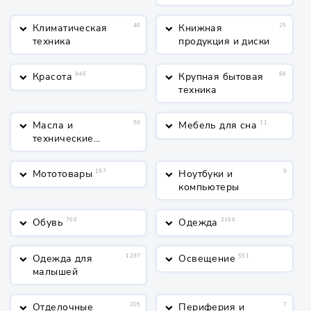
Климатическая
46
Книжная
25
keyboard_arrow_down
keyboard_arrow_down
техника
продукция и диски
Красота
946
Крупная бытовая
66
keyboard_arrow_down
keyboard_arrow_down
техника
Масла и
59
Мебель для сна
11
keyboard_arrow_down
keyboard_arrow_down
технические
жидкости
Мототовары
157
Ноутбуки и
9
keyboard_arrow_down
keyboard_arrow_down
компьютеры
Обувь
766
Одежда
2166
keyboard_arrow_down
keyboard_arrow_down
Одежда для
1297
Освещение
551
keyboard_arrow_down
keyboard_arrow_down
малышей
Отделочные
205
Периферия и
7
keyboard_arrow_down
keyboard_arrow_down