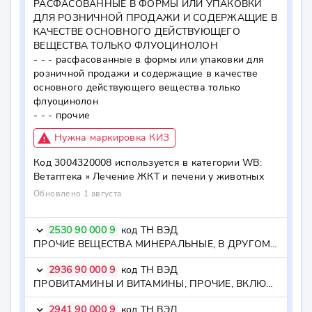
РАСФАСОВАННЫЕ В ФОРМЫ ИЛИ УПАКОВКИ 
ДЛЯ РОЗНИЧНОЙ ПРОДАЖИ И СОДЕРЖАЩИЕ В 
КАЧЕСТВЕ ОСНОВНОГО ДЕЙСТВУЮЩЕГО 
ВЕЩЕСТВА ТОЛЬКО ФЛУОЦИНОЛОН

- - - расфасованные в формы или упаковки для 
розничной продажи и содержащие в качестве 
основного действующего вещества только 
флуоцинолон

- - - прочие
report_problem
Нужна маркировка КИЗ
Код
3004320008
используется в категории WB:
Ветаптека »
Лечение ЖКТ и печени у животных
Обновлено 1 августа
2530 90 000 9
код ТН ВЭД
keyboard_arrow_down
ПРОЧИЕ ВЕЩЕСТВА МИНЕРАЛЬНЫЕ, В ДРУГОМ МЕСТЕ НЕ ПОИМЕНОВАННЫЕ ИЛИ НЕ ВКЛЮЧЕННЫЕ - - янтарь; янтарь агломерированный; гагат (черный янтарь) - - янтарь; янтарь агломерированный; гагат (черный янтарь) - - прочие - - прочие
2936 90 000 9
код ТН ВЭД
keyboard_arrow_down
ПРОВИТАМИНЫ И ВИТАМИНЫ, ПРОЧИЕ, ВКЛЮЧАЯ ПРИРОДНЫЕ КОНЦЕНТРАТЫ - - - прочие
2941 90 000 9
код ТН ВЭД
keyboard_arrow_down