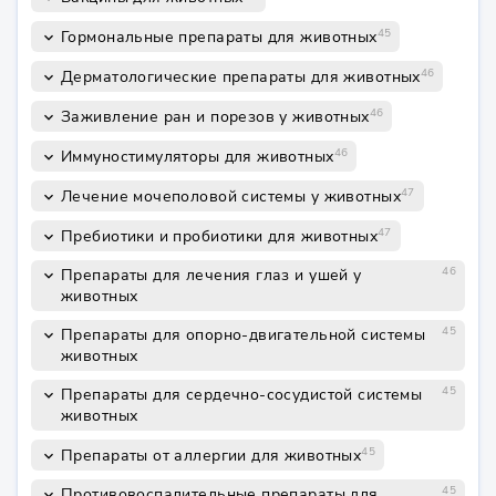
45
Гормональные препараты для животных
keyboard_arrow_down
46
Дерматологические препараты для животных
keyboard_arrow_down
46
Заживление ран и порезов у животных
keyboard_arrow_down
46
Иммуностимуляторы для животных
keyboard_arrow_down
47
Лечение мочеполовой системы у животных
keyboard_arrow_down
47
Пребиотики и пробиотики для животных
keyboard_arrow_down
46
Препараты для лечения глаз и ушей у
keyboard_arrow_down
животных
45
Препараты для опорно-двигательной системы
keyboard_arrow_down
животных
45
Препараты для сердечно-сосудистой системы
keyboard_arrow_down
животных
45
Препараты от аллергии для животных
keyboard_arrow_down
45
Противовоспалительные препараты для
keyboard_arrow_down