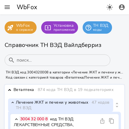
WbFox
menu
light_mode
account_circle
WbFox
Установка
ТН ВЭД
rocket_launch
help_outline
system_update_alt
о сервисе
приложения
коды
Справочник ТН ВЭД Вайлдберриз
search
ТН ВЭД код 3004320008 в категории «Лечение ЖКТ и печени у животных» на Вайлдберриз
Код связан с категорией товаров «Ветаптека/Лечение ЖКТ и печени у животных» - нужна маркировка КИЗ или УИН
Ветаптека
· 874 кода ТН ВЭД
в 19 подкатегориях
keyboard_arrow_down
Лечение ЖКТ и печени у животных
· 47 кодов
keyboard_arrow_down
unfold_more
ТН ВЭД
3004 32 000 8
код ТН ВЭД
keyboard_arrow_down
ios_share
content_copy
ЛЕКАРСТВЕННЫЕ СРЕДСТВА, 