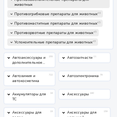
животных
46
Противогрибковые препараты для животных
keyboard_arrow_down
45
Противомаститные препараты для животных
keyboard_arrow_down
45
Противорвотные препараты для животных
keyboard_arrow_down
49
Успокоительные препараты для животных
keyboard_arrow_down
Автоаксессуары и
255
Автозапчасти
21
keyboard_arrow_down
keyboard_arrow_down
дополнительное
оборудование
Автохимия и
722
Автоэлектроника
78
keyboard_arrow_down
keyboard_arrow_down
автокосметика
Аккумуляторы для
18
Аксессуары
440
keyboard_arrow_down
keyboard_arrow_down
ТС
Аксессуары для
19
Аксессуары для
159
keyboard_arrow_down
keyboard_arrow_down