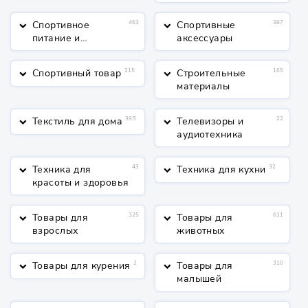
Спортивное
463
Спортивные
387
keyboard_arrow_down
keyboard_arrow_down
питание и
аксессуары
косметика
Спортивный товар
215
Строительные
165
keyboard_arrow_down
keyboard_arrow_down
материалы
Текстиль для дома
395
Телевизоры и
22
keyboard_arrow_down
keyboard_arrow_down
аудиотехника
Техника для
43
Техника для кухни
32
keyboard_arrow_down
keyboard_arrow_down
красоты и здоровья
Товары для
325
Товары для
611
keyboard_arrow_down
keyboard_arrow_down
взрослых
животных
Товары для курения
2
Товары для
310
keyboard_arrow_down
keyboard_arrow_down
малышей