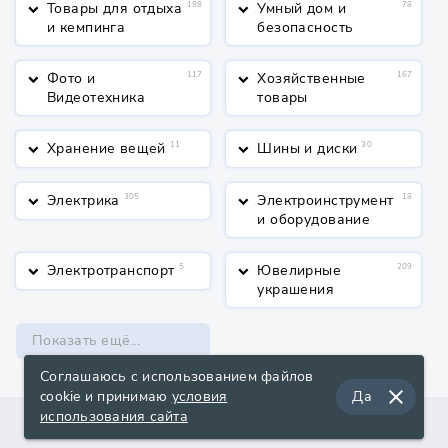
Товары для отдыха
198
Умный дом и
78
keyboard_arrow_down
keyboard_arrow_down
и кемпинга
безопасность
Фото и
117
Хозяйственные
167
keyboard_arrow_down
keyboard_arrow_down
Видеотехника
товары
Хранение вещей
11
Шины и диски
30
keyboard_arrow_down
keyboard_arrow_down
Электрика
305
Электроинструмент
18
keyboard_arrow_down
keyboard_arrow_down
и оборудование
Электротранспорт
5
Ювелирные
209
keyboard_arrow_down
keyboard_arrow_down
украшения
Показать ещё...
Соглашаюсь с использованием файлов
close
cookie и принимаю
условия
Да
использования сайта
О сервисе
Поддержка
Документы