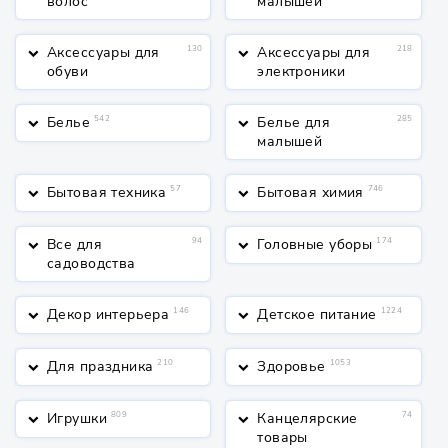
волос
малышей
Аксессуары для
130
Аксессуары для
218
keyboard_arrow_down
keyboard_arrow_down
обуви
электроники
Белье
542
Белье для
285
keyboard_arrow_down
keyboard_arrow_down
малышей
Бытовая техника
57
Бытовая химия
746
keyboard_arrow_down
keyboard_arrow_down
Все для
94
Головные уборы
174
keyboard_arrow_down
keyboard_arrow_down
садоводства
Декор интерьера
146
Детское питание
1224
keyboard_arrow_down
keyboard_arrow_down
Для праздника
210
Здоровье
1053
keyboard_arrow_down
keyboard_arrow_down
Игрушки
809
Канцелярские
74
keyboard_arrow_down
keyboard_arrow_down
товары