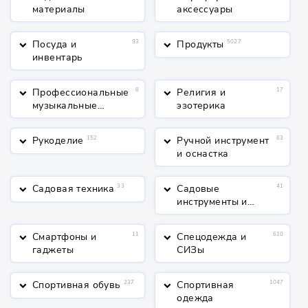
материалы
аксессуары
Посуда и
93
Продукты
5027
keyboard_arrow_down
keyboard_arrow_down
инвентарь
Профессиональные
8
Религия и
17
keyboard_arrow_down
keyboard_arrow_down
музыкальные
эзотерика
инструменты
Рукоделие
152
Ручной инструмент
63
keyboard_arrow_down
keyboard_arrow_down
и оснастка
Садовая техника
33
Садовые
41
keyboard_arrow_down
keyboard_arrow_down
инструменты и
полив
Смартфоны и
11
Спецодежда и
610
keyboard_arrow_down
keyboard_arrow_down
гаджеты
СИЗы
Спортивная обувь
237
Спортивная
1047
keyboard_arrow_down
keyboard_arrow_down
одежда